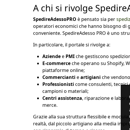
A chi si rivolge Spedi
SpedireAdessoPRO
è pensato sia per
spedi
operatori economici che hanno bisogno di 
conveniente. SpedireAdesso PRO è uno stru
In particolare, il portale si rivolge a:
Aziende
e
PMI
che gestiscono spedizioni 
E-commerce
che operano su Shopify, 
piattaforme online;
Commercianti
e
artigiani
che vendono p
Professionisti
come consulenti, tecnici
campioni o materiali;
Centri assistenza
, riparazione e labora
merce.
Grazie alla sua struttura flessibile e modul
realtà, dal piccolo artigiano alla media impr