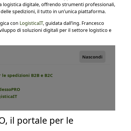
 logistica digitale, offrendo strumenti professionali,
delle spedizioni, il tutto in un’unica piattaforma.
egica con
LogisticaIT
, guidata dall’ing. Francesco
luppo di soluzioni digitali per il settore logistico e
Nascondi
r le spedizioni B2B e B2C
eAdessoPRO
isticaIT
 il portale per le