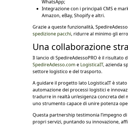
WhatsApp;
Integrazione con i principali CMS e m
Amazon, eBay, Shopify e altri.
Grazie a queste funzionalità, SpedireAdess
spedizione pacchi
, ridurre al minimo gli err
Una collaborazione stra
Il lancio di SpedireAdessoPRO è il risultato 
SpedireAdesso.com
e
LogisticaIT
, azienda sp
settore logistico e del trasporto.
A guidare il progetto lato LogisticaIT è sta
automazione dei processi logistici e innova
tradurre in realtà un’esigenza concreta del 
uno strumento capace di unire potenza operat
Questa partnership testimonia l’impegno di
propri servizi, puntando su innovazione, affida