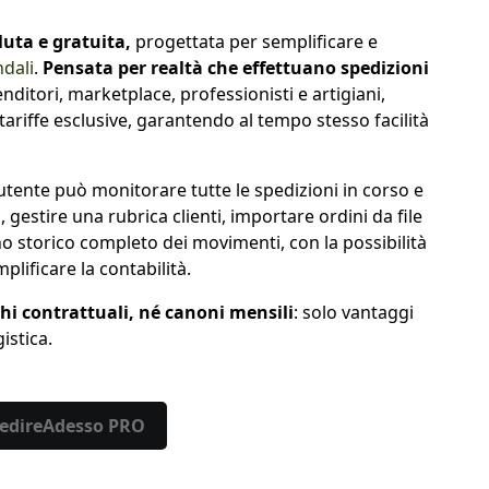
uta e gratuita,
progettata per semplificare e
ndali
.
Pensata per realtà che effettuano spedizioni
ditori, marketplace, professionisti e artigiani,
ariffe esclusive, garantendo al tempo stesso facilità
l’utente può monitorare tutte le spedizioni in corso e
, gestire una rubrica clienti, importare ordini da file
o storico completo dei movimenti, con la possibilità
plificare la contabilità.
ghi contrattuali, né canoni mensili
: solo vantaggi
istica.
pedireAdesso PRO