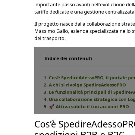
importante passo avanti nell’evoluzione della
tariffe dedicate e una gestione centralizzata 
Il progetto nasce dalla collaborazione strat
Massimo Gallo, azienda specializzata nello svi
del trasporto.
Indice dei contenuti
1. Cos’è SpedireAdessoPRO, il portale pe
2. A chi si rivolge SpedireAdessoPRO
3. Le funzionalità principali di Spedir
4. Una collaborazione strategica con Log
5. 🚀 Attiva subito il tuo account PRO
Cos’è SpedireAdessoPRO,
spedizioni B2B e B2C