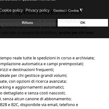
ali di SpedireAdessoPRO
cosistema completo di strumenti digitali per
e
. Tutte le funzionalità sono state sviluppate per
ralizzato e semplicità d’utilizzo,
anche per chi non
mpo reale tutte le spedizioni in corso e archiviate;
compilazione automatica e campi preimpostati;
irizzi e destinazioni frequenti;
ideale per chi gestisce grandi volumi;
uate, con opzioni di ricerca avanzata;
tracking e aggiornamenti automatici;
o dettagliato e senza costi nascosti;
PRO, senza alcun canone di abbonamento;
B2B e B2C, disponibile via email, telefono e