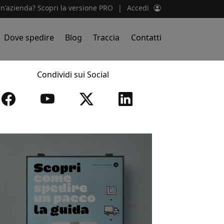
un'azienda? Scopri la versione PRO
|
Accedi
Dove spedire
Blog
Traccia
Contatti
Condividi sui Social