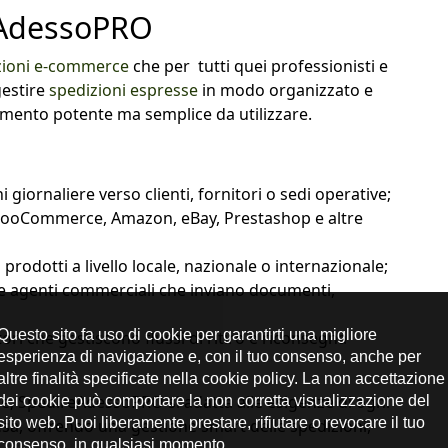
reAdessoPRO
zioni e-commerce
che per tutti quei professionisti e
gestire
spedizioni espresse
in modo organizzato e
mento potente ma semplice da utilizzare.
giornaliere verso clienti, fornitori o sedi operative;
WooCommerce, Amazon, eBay, Prestashop e altre
rodotti a livello locale, nazionale o internazionale;
 e agenti commerciali che inviano documenti,
tori che gestiscono flussi di ritiro e riconsegna
are, SpedireAdessoPRO si adatta alle esigenze di ogni
esa, offrendo una gestione smart delle spedizioni,