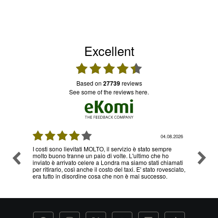
Excellent
based on
27739
reviews
see some of the reviews here.
04.08.2026
I costi sono lievitati MOLTO, il servizio è stato sempre
Ottimo servizi
molto buono tranne un paio di volte. L'ultimo che ho
problema , son
inviato è arrivato celere a Londra ma siamo stati chiamati
servizio
per ritirarlo, così anche il costo del taxi. E' stato rovesciato,
era tutto in disordine cosa che non è mai successo.