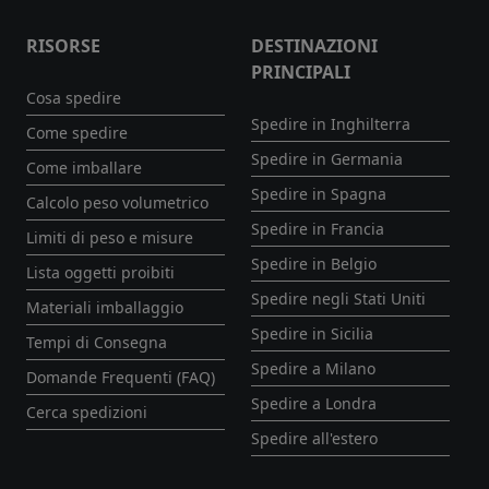
RISORSE
DESTINAZIONI
PRINCIPALI
Cosa spedire
Spedire in Inghilterra
Come spedire
Spedire in Germania
Come imballare
Spedire in Spagna
Calcolo peso volumetrico
Spedire in Francia
Limiti di peso e misure
Spedire in Belgio
Lista oggetti proibiti
Spedire negli Stati Uniti
Materiali imballaggio
Spedire in Sicilia
Tempi di Consegna
Spedire a Milano
Domande Frequenti (FAQ)
Spedire a Londra
Cerca spedizioni
Spedire all'estero