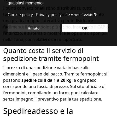
I punti convenzionati sono distribuiti su tutto il
territorio nazionale. Sul sito fermopoint è presente
una pratica mappa interattiva per individuare
facilmente il fermopoint più vicino. Inserendo il CAP o
l’indirizzo, il sistema ti mostrerà le opzioni disponibili
nella zona, con relativi orari di apertura.
Quanto costa il servizio di
spedizione tramite fermopoint
Il prezzo di una spedizione varia in base alle
dimensioni e il peso del pacco. Tramite fermopoint si
possono
spedire colli da 1 a 20 kg
: a ogni peso
corrisponde una fascia di prezzo. Sul sito ufficiale di
fermopoint, compilando un form, puoi calcolare
senza impegno il preventivo per la tua spedizione.
Spedireadesso e la