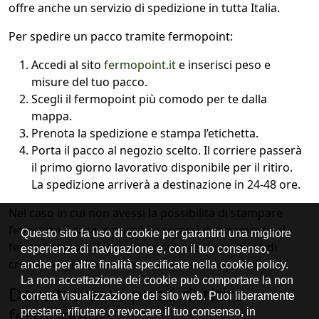
offre anche un servizio di spedizione in tutta Italia.
Per spedire un pacco tramite fermopoint:
Accedi al sito
fermopoint.it
e inserisci peso e
misure del tuo pacco.
Scegli il fermopoint più comodo per te dalla
mappa.
Prenota la spedizione e stampa l’etichetta.
Porta il pacco al negozio scelto. Il corriere passerà
il primo giorno lavorativo disponibile per il ritiro.
La spedizione arriverà a destinazione in 24-48 ore.
Nel caso in cui non avessi la possibilità di stampare
l’etichetta a casa, è possibile recarsi direttamente al
fermopoint più vicino: il negoziante si occuperà di
creare la spedizione, senza alcun sovrapprezzo.
Dove trovare i punti di ritiro
fermopoint