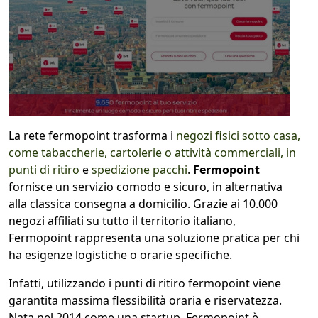
1
COLLO 1
kg
cm
La rete fermopoint trasforma i
negozi fisici sotto casa,
cm
cm
come tabaccherie, cartolerie o attività commerciali, in
punti di ritiro
e
spedizione pacchi
.
Fermopoint
fornisce un servizio comodo e sicuro, in alternativa
alla classica consegna a domicilio. Grazie ai 10.000
calcola
negozi affiliati su tutto il territorio italiano,
Fermopoint rappresenta una soluzione pratica per chi
ha esigenze logistiche o orarie specifiche.
Infatti, utilizzando i punti di ritiro fermopoint viene
garantita massima flessibilità oraria e riservatezza.
Nata nel 2014 come una startup, Fermopoint è