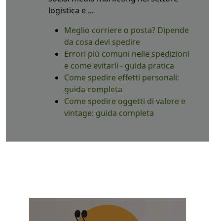
logistica e ...
Meglio corriere o posta? Dipende
da cosa devi spedire
Errori più comuni nelle spedizioni
e come evitarli - guida pratica
Come spedire effetti personali:
guida completa
Come spedire oggetti di valore e
vintage: guida completa