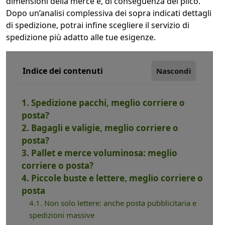
dimensioni della merce e, di conseguenza del plico.
Dopo un’analisi complessiva dei sopra indicati dettagli
di spedizione, potrai infine scegliere il servizio di
spedizione più adatto alle tue esigenze.
Indice dei contenuti
Nascondi
1. Spedizione pacchi, meglio corriere o
posta?
2. Bagagli e valigie, meglio corriere o
posta?
3. Pallet e merce voluminosa: meglio
corriere o posta?
4. Piccole buste e lettere, meglio corriere o
posta
4.1. Non solo lettere: anche posta pubblicitaria e
spedizioni massive