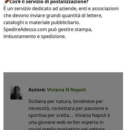
📌Cos’è il servizio di postalizzazione?
È un servizio dedicato ad aziende, enti e associazioni
che devono inviare grandi quantità di lettere,
cataloghi o materiale pubblicitario.
SpedireAdesso.com può gestire stampa,
imbustamento e spedizione.
Autore:
Viviana N Napoli
Siciliana per natura, londinese per
necessità, rockettara per passione e
sportiva per scelta…. Viviana Napoli è
una giovane web writer esperta in
social media marketing nel settore