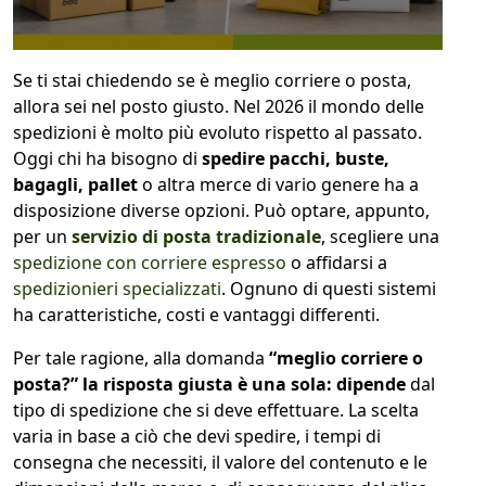
1
COLLO 1
Se ti stai chiedendo se è meglio corriere o posta,
allora sei nel posto giusto. Nel 2026 il mondo delle
kg
cm
spedizioni è molto più evoluto rispetto al passato.
Oggi chi ha bisogno di
spedire pacchi, buste,
bagagli, pallet
o altra merce di vario genere ha a
disposizione diverse opzioni. Può optare, appunto,
cm
cm
per un
servizio di posta tradizionale
, scegliere una
spedizione con corriere espresso
o affidarsi a
spedizionieri specializzati
. Ognuno di questi sistemi
ha caratteristiche, costi e vantaggi differenti.
calcola
Per tale ragione, alla domanda
“meglio corriere o
posta?” la risposta giusta è una sola: dipende
dal
tipo di spedizione che si deve effettuare. La scelta
varia in base a ciò che devi spedire, i tempi di
consegna che necessiti, il valore del contenuto e le