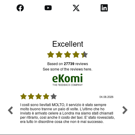
Excellent
based on
27739
reviews
see some of the reviews here.
08.2026
03.08.2026
re
Ottimo servizio e prezzi, ritiro e consegna senza nessun
Ottimo
o
problema , sono già diverse volte che utilizzo il loro
hiamati
servizio
esciato,