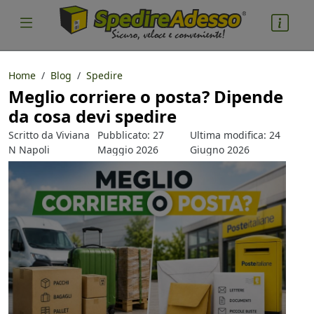
Home
Blog
Spedire
Meglio corriere o posta? Dipende
cosa spedire
da cosa devi spedire
Pacco
Scritto da
Viviana
Pubblicato: 27
Ultima modifica: 24
Nazione partenza
N Napoli
Maggio 2026
Giugno 2026
Nazione arrivo
quantità