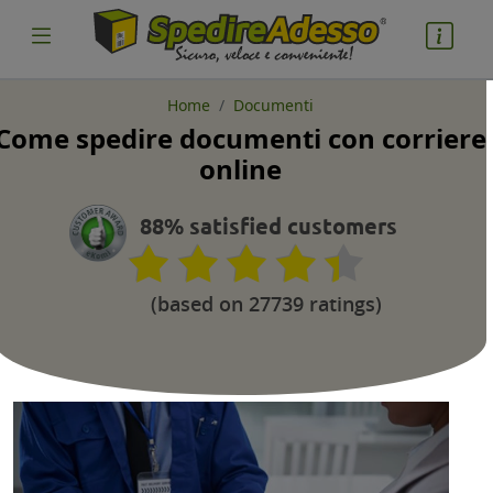
Home
Documenti
Come spedire documenti con corriere
cosa spedire
online
Pacco
88% satisfied customers
Nazione partenza
(based on 27739 ratings)
Nazione arrivo
quantità