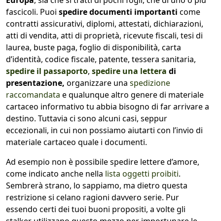
Europa
, sia che si tratti di pochi fogli, che di uno o più
fascicoli. Puoi
spedire documenti importanti
come
contratti assicurativi, diplomi, attestati, dichiarazioni,
atti di vendita, atti di proprietà, ricevute fiscali, tesi di
laurea, buste paga, foglio di disponibilità, carta
d’identità, codice fiscale, patente, tessera sanitaria,
spedire il passaporto
,
spedire una lettera
di
presentazione,
organizzare una
spedizione
raccomandata
e qualunque altro genere di materiale
cartaceo informativo tu abbia bisogno di far arrivare a
destino. Tuttavia ci sono alcuni casi, seppur
eccezionali, in cui non possiamo aiutarti con l’invio di
materiale cartaceo quale i documenti.
Ad esempio non è possibile spedire lettere d’amore,
come indicato anche nella
lista oggetti proibiti
.
Sembrerà strano, lo sappiamo, ma dietro questa
restrizione si celano ragioni davvero serie. Pur
essendo certi dei tuoi buoni propositi, a volte gli