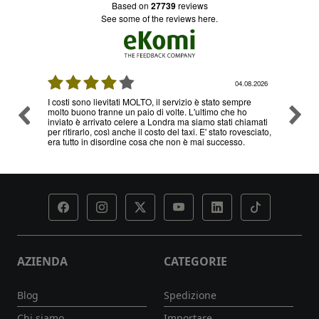
based on
27739
reviews
see some of the reviews here.
08.2026
03.08.2026
re
Ottimo servizio e prezzi, ritiro e consegna senza nessun
Ottimo
o
problema , sono già diverse volte che utilizzo il loro
hiamati
servizio
esciato,
AZIENDA
CATEGORIE
Blog
Spedizione
Chi siamo
Importare