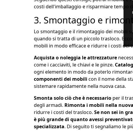
costi dell'imballaggio e risparmiare tempo du
3. Smontaggio e rimont
Lo smontaggio e il rimontaggio dei mobili 
quando si tratta di un piccolo trasloco. Ecco
mobili in modo efficace e ridurre i costi del 
Acquista o noleggia le attrezzature
necessa
come i cacciaviti, le chiavi e le pinze.
Catalog
ogni elemento in modo da poterlo rimontare
componenti dei mobili
con il nome della s
sistemare rapidamente nella nuova casa.
Smonta solo ciò che è necessario
per il tr
degli armadi.
Rimonta i mobili nella nuov
ridurre i costi del trasloco
.
Se non sei in gra
è più grande di quanto avessi preventivato,
specializzata
. Di seguito ti segnaliamo le p