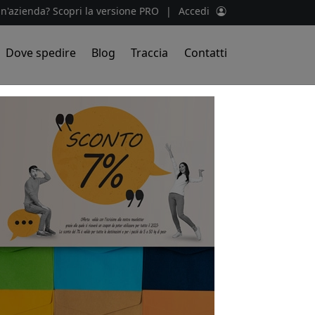
un'azienda? Scopri la versione PRO
|
Accedi
Dove spedire
Blog
Traccia
Contatti