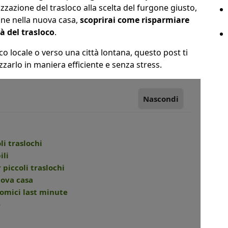
zazione del trasloco alla scelta del furgone giusto,
one nella nuova casa,
scoprirai come risparmiare
à del trasloco
.
co locale o verso una città lontana, questo post ti
zzarlo in maniera efficiente e senza stress.
Nascondi
li traslochi
ili
 piccoli traslochi
uova casa
onomici last minute
o