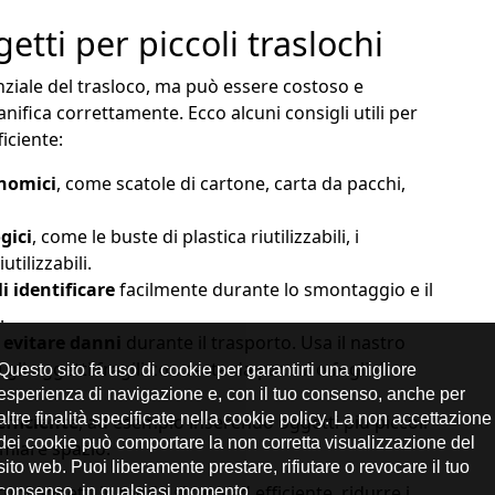
etti per piccoli traslochi
nziale del trasloco, ma può essere costoso e
nifica correttamente. Ecco alcuni consigli utili per
iciente:
nomici
, come scatole di cartone, carta da pacchi,
gici
, come le buste di plastica riutilizzabili, i
utilizzabili.
i identificare
facilmente durante lo smontaggio e il
.
 evitare danni
durante il trasporto. Usa il nastro
gli oggetti fragili con carta da pacchi o fogli di
efficiente
, ad esempio inserendo oggetti più piccoli
rmiare spazio.
tuoi oggetti in modo sicuro ed efficiente, ridurre i