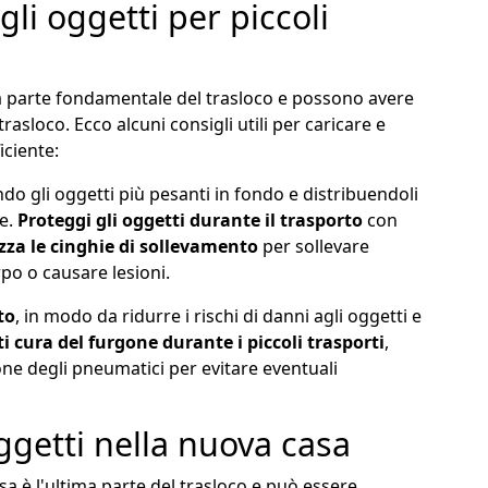
gli oggetti per piccoli
una parte fondamentale del trasloco e possono avere
asloco. Ecco alcuni consigli utili per caricare e
iciente:
do gli oggetti più pesanti in fondo e distribuendoli
e.
Proteggi gli oggetti durante il trasporto
con
izza le cinghie di sollevamento
per sollevare
po o causare lesioni.
to
, in modo da ridurre i rischi di danni agli oggetti e
i cura del furgone durante i piccoli trasporti
,
one degli pneumatici per evitare eventuali
ggetti nella nuova casa
sa è l'ultima parte del trasloco e può essere