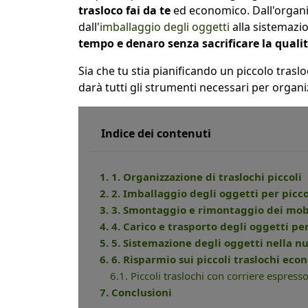
trasloco fai da te
ed economico. Dall'organiz
dall'
imballaggio degli oggetti
alla sistemazi
tempo e denaro senza sacrificare la qualit
Sia che tu stia pianificando un piccolo traslo
darà tutti gli strumenti necessari per organi
Indice dei contenuti
1. 1. Organizzazione di traslochi piccoli
2. 2. Imballaggio degli oggetti per picco
3. 3. Smontaggio e rimontaggio dei mob
4. 4. Carico e trasporto degli oggetti per
5. 5. Sistemazione degli oggetti nella n
6. 6. Risparmio sui piccoli traslochi ec
6.1. Piccoli traslochi con corriere espress
7. Conclusioni