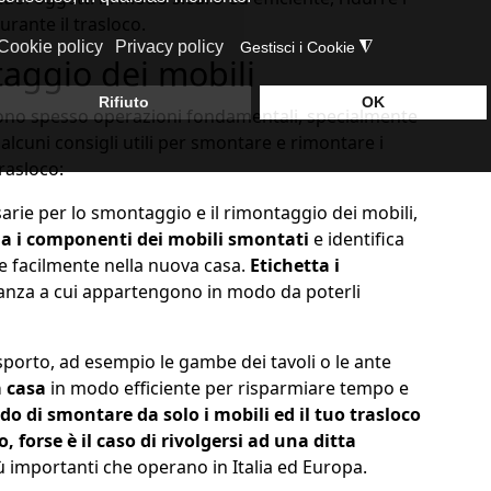
rante il trasloco.
aggio dei mobili
sono spesso operazioni fondamentali, specialmente
 alcuni consigli utili per smontare e rimontare i
trasloco:
rie per lo smontaggio e il rimontaggio dei mobili,
a i componenti dei mobili smontati
e identifica
 facilmente nella nuova casa.
Etichetta i
tanza a cui appartengono in modo da poterli
asporto, ad esempio le gambe dei tavoli o le ante
a casa
in modo efficiente per risparmiare tempo e
do di smontare da solo i mobili ed il tuo trasloco
 forse è il caso di rivolgersi ad una ditta
iù importanti che operano in Italia ed Europa.