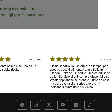
ntaggi e consigli utili
consigli per risparmiare
31.07.2026
31.07.2026
ente ottimo e se uno ha un
Ottimo servizio, lo uso ormai da tempo, per
 subito risolto
spedire pacchi alimentari a mia figlia in
Olanda. Ritirano il lunedì e il mercoledì sono
da lei. Servizio clienti sempre disponibile su
WhatsApp; anche se prenoto il ritiro da casa
ma poi devo uscire, scrivo a loro e mi
indicano il punto ritiro più vicino