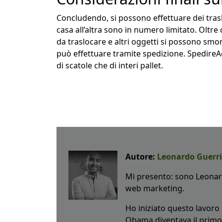
Concludendo, si possono effettuare dei tras
casa all’altra sono in numero limitato. Oltre c
da traslocare e altri oggetti si possono smont
può effettuare tramite spedizione. SpedireA
di scatole che di interi pallet.
Autore:
Leonardo Guerri
Mi presento: sono Leonard
web marketing.
Ho iniziato questo lavoro n
Obama diventava il primo 