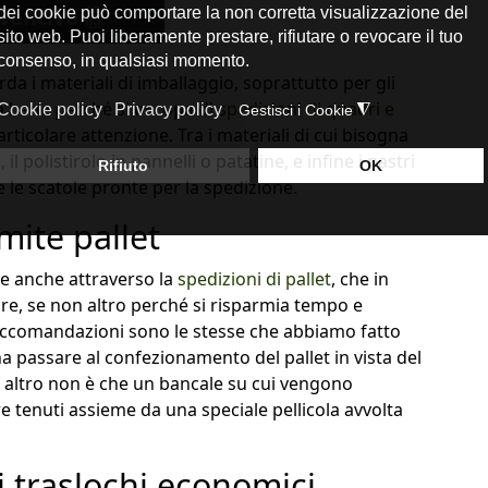
ventivo
 i materiali di imballaggio, soprattutto per gli
a bene perché si occupa di
spedizioni di quadri e
ticolare attenzione. Tra i materiali di cui bisogna
il polistirolo in pannelli o patatine, e infine i nastri
le scatole pronte per la spedizione.
mite pallet
re anche attraverso la
spedizioni di pallet
, che in
re, se non altro perché si risparmia tempo e
 raccomandazioni sono le stesse che abbiamo fatto
na passare al confezionamento del pallet in vista del
let altro non è che un bancale su cui vengono
re tenuti assieme da una speciale pellicola avvolta
i traslochi economici