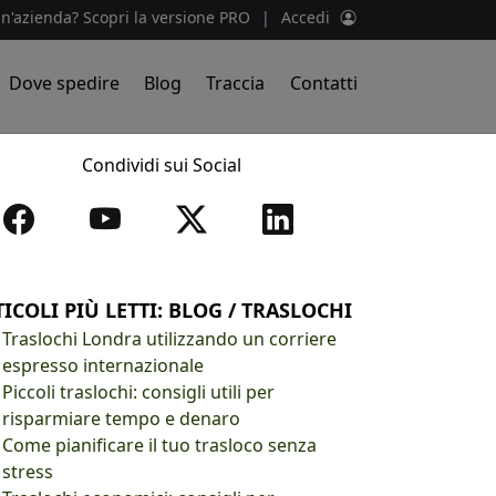
un'azienda? Scopri la versione PRO
|
Accedi
Dove spedire
Blog
Traccia
Contatti
Condividi sui Social
ICOLI PIÙ LETTI: BLOG / TRASLOCHI
Traslochi Londra utilizzando un corriere
espresso internazionale
Piccoli traslochi: consigli utili per
risparmiare tempo e denaro
Come pianificare il tuo trasloco senza
stress