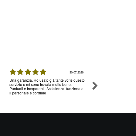
30.07.2026
Una garanzia. Ho usato già tante volte questo
Very fast, friendly and re
servizio e mi sono trovata molto bene.
Highly recommend if you 
Puntuali e trasparenti. Assistenza: funziona e
something fast.
il personale è cordiale