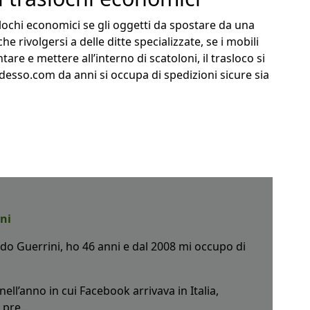
lochi economici se gli oggetti da spostare da una
he rivolgersi a delle ditte specializzate, se i mobili
are e mettere all’interno di scatoloni, il trasloco si
desso.com da anni si occupa di spedizioni sicure sia
ni
o Guerrini, ho 46 anni e dal 2008 mi occupo di
ell’anno in cui Facebook arrivava in Italia,
pre...