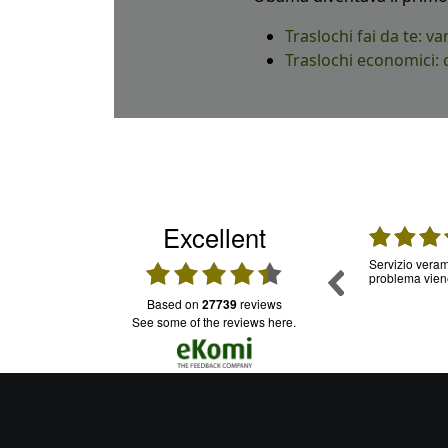
Traslochi fai da te: va
Traslochi economici: 
Excellent
03.08.2026
01.08.2026
li.
Ottimo
Servizio veram
problema viene
based on
27739
reviews
see some of the reviews here.