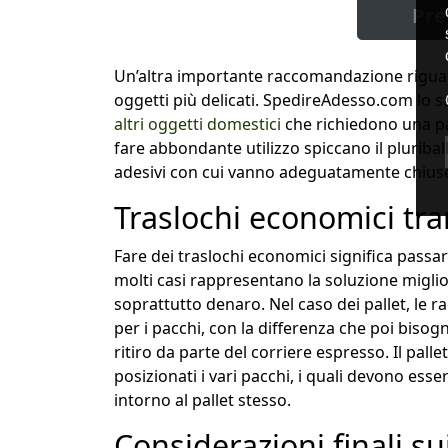
Pre
Un’altra importante raccomandazione riguarda
oggetti più delicati. SpedireAdesso.com lo s
altri oggetti domestici
che richiedono una par
fare abbondante utilizzo spiccano il pluriball, 
adesivi con cui vanno adeguatamente chiuse 
Traslochi economici tra
Fare dei traslochi economici significa passa
molti casi rappresentano la soluzione miglio
soprattutto denaro. Nel caso dei pallet, le
per i pacchi, con la differenza che poi bisog
ritiro da parte del corriere espresso. Il pal
posizionati i vari pacchi, i quali devono esse
intorno al pallet stesso.
Considerazioni finali su