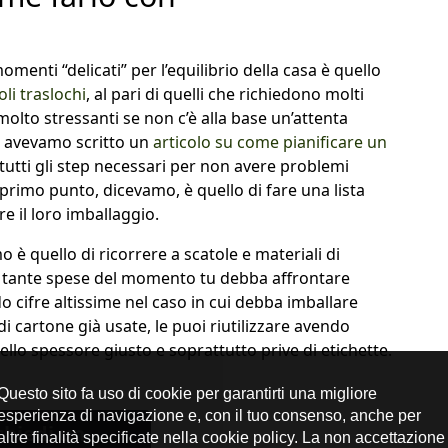
menti “delicati” per l’equilibrio della casa è quello
oli traslochi
, al pari di quelli che richiedono molti
molto stressanti se non c’è alla base un’attenta
a avevamo scritto un
articolo su come pianificare un
tutti gli step necessari per non avere problemi
l primo punto, dicevamo, è quello di fare una lista
re il loro imballaggio.
o è quello di ricorrere a scatole e materiali di
le tante spese del momento tu debba affrontare
 cifre altissime nel caso in cui debba imballare
 di cartone già usate, le puoi riutilizzare avendo
dello spessore giusto e soprattutto prive di etichette.
chiedi un