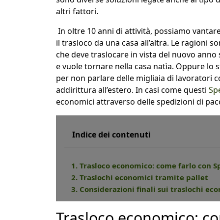
altri fattori.
In oltre 10 anni di attività, possiamo vantar
il trasloco da una casa all’altra. Le ragioni s
che deve traslocare in vista del nuovo anno 
e vuole tornare nella casa natìa. Oppure lo st
per non parlare delle migliaia di lavoratori c
addirittura all’estero. In casi come questi
Sp
economici attraverso delle spedizioni di pacch
Indice dei contenuti
1. Trasloco economico: come farlo con 
2. Traslochi economici tramite pallet
3. Considerazioni finali sui traslochi ec
Trasloco economico: co