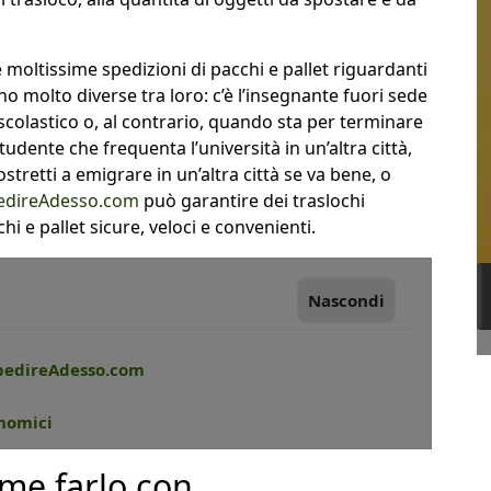
e moltissime spedizioni di pacchi e pallet riguardanti
ono molto diverse tra loro: c’è l’insegnante fuori sede
scolastico o, al contrario, quando sta per terminare
udente che frequenta l’università in un’altra città,
ostretti a emigrare in un’altra città se va bene, o
edireAdesso.com
può garantire dei traslochi
i e pallet sicure, veloci e convenienti.
Nascondi
SpedireAdesso.com
onomici
me farlo con