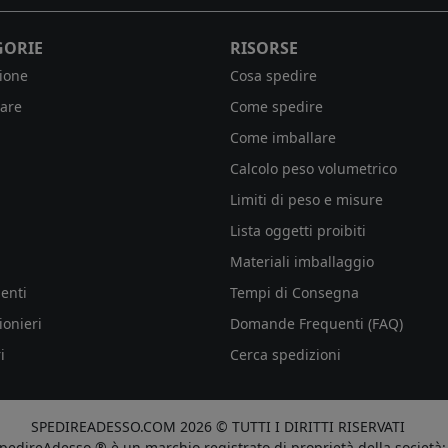
GORIE
RISORSE
ione
Cosa spedire
are
Come spedire
Come imballare
Calcolo peso volumetrico
Limiti di peso e misure
Lista oggetti proibiti
Materiali imballaggio
enti
Tempi di Consegna
ionieri
Domande Frequenti (FAQ)
i
Cerca spedizioni
SPEDIREADESSO.COM 2026 © TUTTI I DIRITTI RISERVATI
pedireAdesso ® è un marchio registrato di proprietà della società: