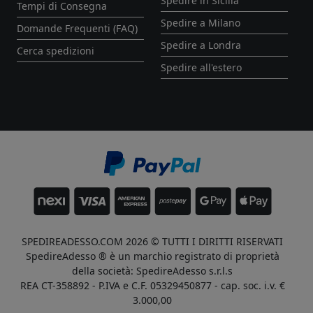
Spedire in Sicilia
Tempi di Consegna
Spedire a Milano
Domande Frequenti (FAQ)
Spedire a Londra
Cerca spedizioni
Spedire all'estero
SPEDIREADESSO.COM 2026 © TUTTI I DIRITTI RISERVATI
SpedireAdesso ® è un marchio registrato di proprietà
della società: SpedireAdesso s.r.l.s
REA CT-358892 - P.IVA e C.F. 05329450877 - cap. soc. i.v. €
3.000,00