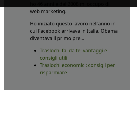
ho 46 anni e dal 2008 mi occupo di
web marketing.
Ho iniziato questo lavoro nell’anno in
cui Facebook arrivava in Italia, Obama
diventava il primo pre...
Traslochi fai da te: vantaggi e
consigli utili
Traslochi economici: consigli per
risparmiare