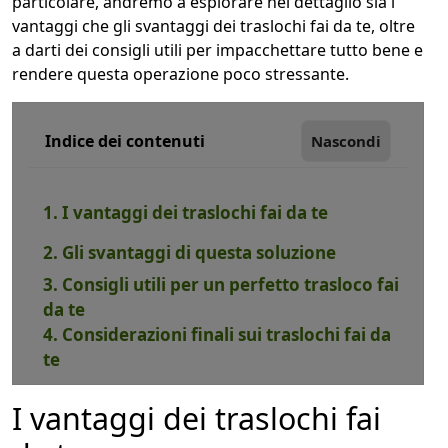
particolare, andremo a esplorare nel dettaglio sia i
vantaggi che gli svantaggi dei traslochi fai da te, oltre
a darti dei consigli utili per impacchettare tutto bene e
rendere questa operazione poco stressante.
Indice dei contenuti
Nascondi
1. I vantaggi dei traslochi fai da te
2. Gli svantaggi di questa soluzione
3. Consigli utili per un perfetto trasloco fai
da te
4. Considerazioni finali sui traslochi fai da
te
I vantaggi dei traslochi fai