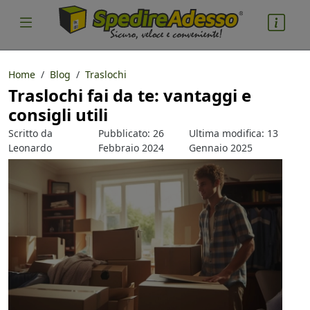
Home
Blog
Traslochi
Traslochi fai da te: vantaggi e
cosa spedire
consigli utili
Pacco
Scritto da
Pubblicato: 26
Ultima modifica: 13
Nazione partenza
Leonardo
Febbraio 2024
Gennaio 2025
Guerrini
Nazione arrivo
quantità