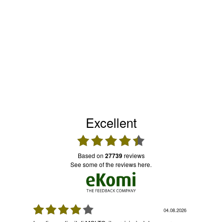
Excellent
based on
27739
reviews
see some of the reviews here.
08.2026
03.08.2026