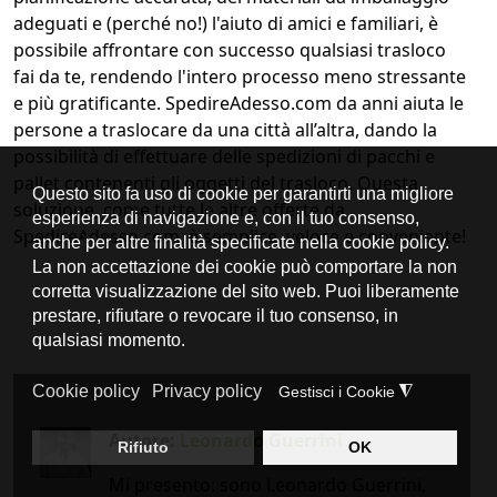
adeguati e (perché no!) l'aiuto di amici e familiari, è
possibile affrontare con successo qualsiasi trasloco
fai da te, rendendo l'intero processo meno stressante
e più gratificante. SpedireAdesso.com da anni aiuta le
persone a traslocare da una città all’altra, dando la
possibilità di effettuare delle spedizioni di pacchi e
pallet contenenti gli oggetti del trasloco. Questa
soluzione, come tutte le altre offerte da
SpedireAdesso.com, è semplice, veloce e conveniente!
Autore:
Leonardo Guerrini
Mi presento: sono Leonardo Guerrini,