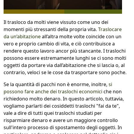
1
COLLO 1
Il trasloco da molti viene vissuto come uno dei
momenti più stressanti della propria vita.
Traslocare
kg
cm
da un’abitazione
all’altra molte volte coincide con un
vero e proprio cambio di vita, e ciò contribuisce a
rendere questo lavoro ancor più stancante. I traslochi
possono essere estremamente lunghi se ci sono molti
cm
cm
oggetti da portare via dall’abitazione che si lascia o, al
contrario, veloci se le cose da trasportare sono poche.
Se la quantità di pacchi non è enorme, inoltre,
si
calcola
possono fare anche dei traslochi economici
che non
richiedono molto denaro. In questo articolo, tuttavia,
vogliamo parlarti dei cosiddetti traslochi "fai da te",
vale a dire di tutti quei traslochi studiati per
risparmiare denaro e avere un maggiore controllo
sull'intero processo di spostamento degli oggetti. In