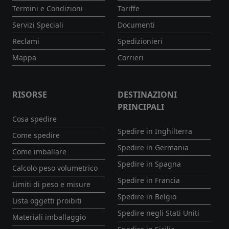
Termini e Condizioni
Tariffe
Servizi Speciali
Documenti
Reclami
Spedizionieri
Mappa
Corrieri
RISORSE
DESTINAZIONI
PRINCIPALI
Cosa spedire
Spedire in Inghilterra
Come spedire
Spedire in Germania
Come imballare
Spedire in Spagna
Calcolo peso volumetrico
Spedire in Francia
Limiti di peso e misure
Spedire in Belgio
Lista oggetti proibiti
Spedire negli Stati Uniti
Materiali imballaggio