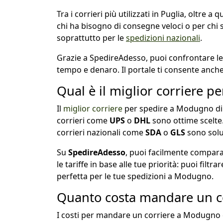
Tra i corrieri più utilizzati in Puglia, oltre a
chi ha bisogno di consegne veloci o per chi spe
soprattutto per le
spedizioni nazionali
.
Grazie a SpedireAdesso, puoi confrontare le t
tempo e denaro. Il portale ti consente anche
Qual è il miglior corriere 
Il
miglior corriere
per spedire a Modugno dipe
corrieri come
UPS
o
DHL
sono ottime scelte.
corrieri nazionali come
SDA
o
GLS
sono soluz
Su
SpedireAdesso
, puoi facilmente comparar
le tariffe in base alle tue priorità: puoi filt
perfetta per le tue spedizioni a Modugno.
Quanto costa mandare un c
I costi per mandare un corriere a Modugno dip