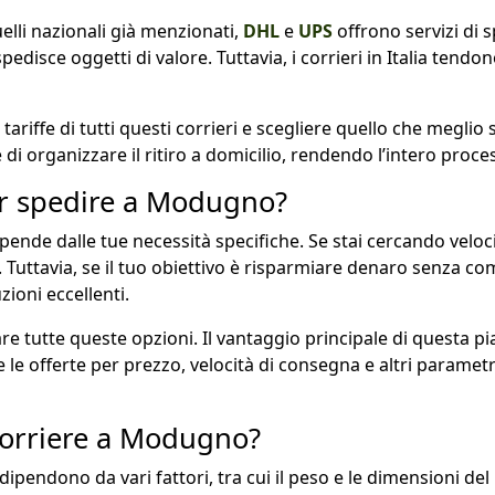
 quelli nazionali già menzionati,
DHL
e
UPS
offrono servizi di s
disce oggetti di valore. Tuttavia, i corrieri in Italia tendono
ariffe di tutti questi corrieri e scegliere quello che meglio
 di organizzare il ritiro a domicilio, rendendo l’intero pro
per spedire a Modugno?
nde dalle tue necessità specifiche. Se stai cercando velocit
 Tuttavia, se il tuo obiettivo è risparmiare denaro senza co
ioni eccellenti.
e tutte queste opzioni. Il vantaggio principale di questa pi
rare le offerte per prezzo, velocità di consegna e altri parame
orriere a Modugno?
endono da vari fattori, tra cui il peso e le dimensioni del pa