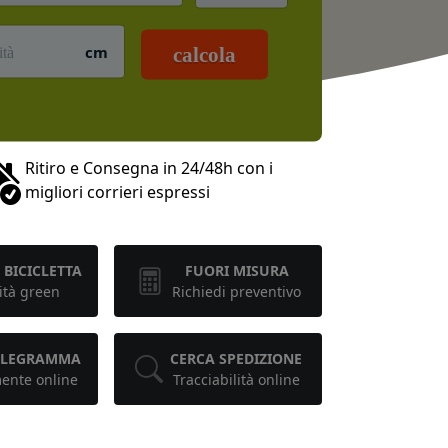
cm
calcola
Ritiro e Consegna in 24/48h con i
migliori corrieri espressi
 BICICLETTA
FUORI MISURA
ità green
Richiedi preventivo
TELEGRAMMA
CERCA SPEDIZIONE
mente online
Tracciabilità online