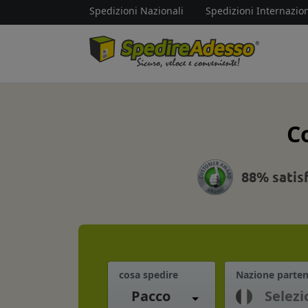
Spedizioni Nazionali
Spedizioni Internazion
C
88% satis
cosa spedire
Nazione parte
Pacco