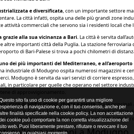
rializzata e diversificata
, con un importante settore man
tare. La città infatti, ospita una delle più grandi zone ind
e attività commerciali che servono sia i residenti locali che l
grazie alla sua vicinanza a Bari
. La città è servita dall’
 e altre importanti città della Puglia. La stazione ferroviar
aeroporto di Bari-Palese si trova a pochi chilometri di distanz
no dei più importanti del Mediterraneo, e all’aeroporto 
ona industriale di Modugno ospita numerosi magazzini e cent
rci. Modugno è servita da vari servizi di corriere espresso, 
ali, in particolare per quelle che operano nel settore indu
 catene di approvvigionamento.
, ricco di edifici storici, chiese e piazze
. Tra le principal
lazzo della Cultura. La città organizza vari eventi e sagre 
rano le tradizioni locali e attraggono visitatori da tutta la r
ti sulle spedizioni a Modugno