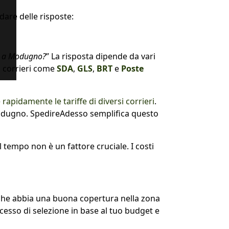
are delle risposte:
co a Modugno?
” La risposta dipende da vari
, corrieri come
SDA
,
GLS
,
BRT
e
Poste
rapidamente le tariffe di diversi corrieri
.
Modugno. SpedireAdesso semplifica questo
 il tempo non è un fattore cruciale. I costi
 che abbia una buona copertura nella zona
rocesso di selezione in base al tuo budget e