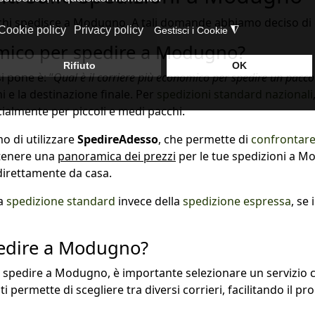
chi spedisce a Modugno. A tali domande abbiamo deciso di d
nomico per spedire a Modugno?
 pone è: “
Qual è il corriere più economico per spedire un pac
ni e la destinazione finale. Per
spedizioni standard nazionali
almente per piccoli e medi pacchi.
mo di utilizzare
SpedireAdesso
, che permette di
confrontare 
ttenere una
panoramica dei prezzi
per le tue spedizioni a 
 direttamente da casa.
la
spedizione standard
invece della
spedizione espressa
, se
pedire a Modugno?
er spedire a Modugno, è importante selezionare un servizio
ti permette di scegliere tra diversi corrieri, facilitando il p