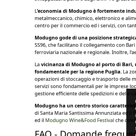
L
’economia di Modugno è fortemente indust
metalmeccanico, chimico, elettronico e alimen
centro per il commercio ed i servizi, con tant
Modugno gode di una posizione strategica 
SS96, che facilitano il collegamento con Bari
ferroviaria nazionale e regionale. Inoltre, l’
La
vicinanza di Modugno al porto di Bari, u
fondamentale per la regione Puglia
. La z
operazioni di stoccaggio e trasporto delle me
servizi sono fondamentali per le imprese loc
gestione efficiente delle spedizioni e delle
Modugno ha un centro storico caratteristico
di Santa Maria Santissima Annunziata ed il Pa
ed il
Modugno Wine&Food Festival
che celeb
FAQ - Domande frequen