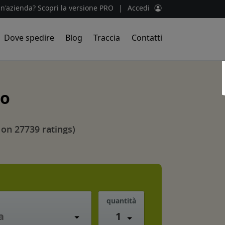
un'azienda? Scopri la versione PRO
|
Accedi
Dove spedire
Blog
Traccia
Contatti
no
 on 27739 ratings)
quantità
1