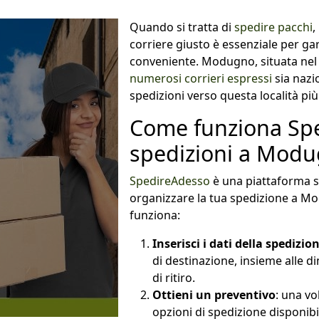
Quando si tratta di
spedire pacchi
,
corriere giusto è essenziale per ga
conveniente. Modugno, situata nel c
numerosi corrieri espressi
sia nazi
spedizioni verso questa località più
Come funziona Spe
spedizioni a Mod
SpedireAdesso
è una piattaforma se
organizzare la tua spedizione a M
funziona:
Inserisci i dati della spedizio
di destinazione, insieme alle d
di ritiro.
Ottieni un preventivo
: una vol
opzioni di spedizione disponibili,