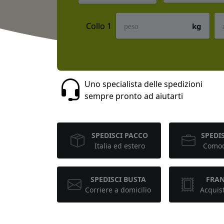
Collo 1
kg
Uno specialista delle spedizioni
sempre pronto ad aiutarti
SPEDISCI PACCO
SPEDIS
Italia ed estero
Comod
SPEDISCI BUSTA
FRA
Corriere a domicilio
Acquis