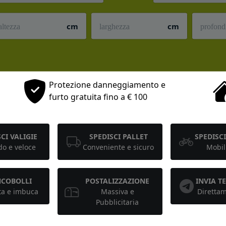
cm
cm
Protezione danneggiamento e
furto gratuita fino a € 100
CI VALIGIE
SPEDISCI PALLET
SPEDISCI
o e veloce
Conveniente e sicuro
Mobil
NCOBOLLI
POSTALIZZAZIONE
INVIA 
ta e imbuca
Massiva e
Diretta
Pubblicitaria