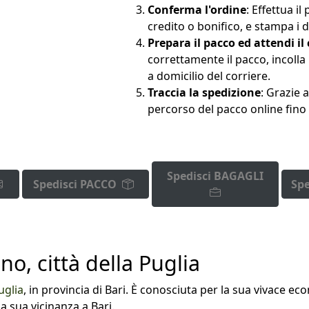
Conferma l'ordine
: Effettua i
credito o bonifico, e stampa i 
Prepara il pacco ed attendi il 
correttamente il pacco, incolla l
a domicilio del corriere.
Traccia la spedizione
: Grazie 
percorso del pacco online fino 
Spedisci BAGAGLI
Spedisci PACCO
Spe
, città della Puglia
uglia
, in provincia di Bari. È conosciuta per la sua vivace e
la sua vicinanza a Bari.