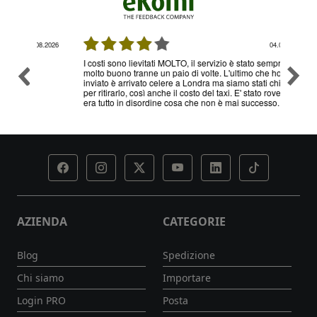
08.2026
04.08.2026
I costi sono lievitati MOLTO, il servizio è stato sempre
Ottimo
molto buono tranne un paio di volte. L'ultimo che ho
problem
inviato è arrivato celere a Londra ma siamo stati chiamati
servizi
per ritirarlo, così anche il costo del taxi. E' stato rovesciato,
era tutto in disordine cosa che non è mai successo.
AZIENDA
CATEGORIE
Blog
Spedizione
Chi siamo
Importare
Login PRO
Posta