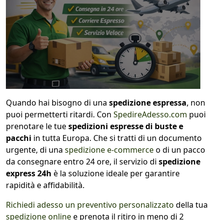
1
COLLO 1
kg
cm
cm
cm
Quando hai bisogno di una
spedizione espressa
, non
puoi permetterti ritardi. Con
SpedireAdesso.com
puoi
prenotare le tue
spedizioni espresse
di buste e
pacchi
in tutta Europa. Che si tratti di un documento
calcola
urgente, di una
spedizione e-commerce
o di un pacco
da consegnare entro 24 ore, il servizio di
spedizione
express 24h
è la soluzione ideale per garantire
rapidità e affidabilità.
Richiedi adesso un preventivo personalizzato
della tua
spedizione online
e prenota il ritiro in meno di 2