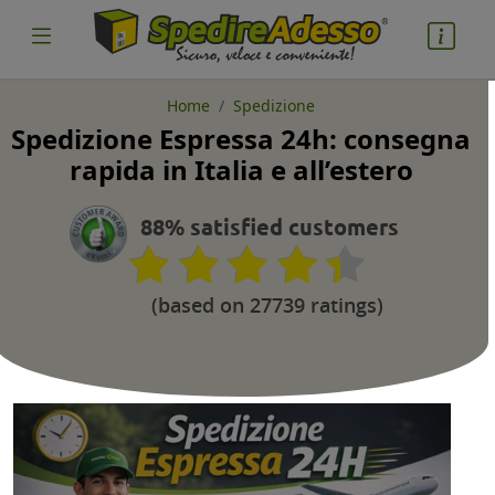
Home
Spedizione
Spedizione Espressa 24h: consegna
cosa spedire
rapida in Italia e all’estero
Pacco
88% satisfied customers
Nazione partenza
(based on 27739 ratings)
Nazione arrivo
quantità