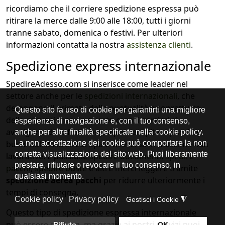
ricordiamo che il corriere spedizione espressa può
ritirare la merce dalle 9:00 alle 18:00, tutti i giorni
tranne sabato, domenica o festivi. Per ulteriori
informazioni contatta la nostra
assistenza clienti
.
Spedizione express internazionale
SpedireAdesso.com si inserisce come leader nel
settore anche per le
spedizioni internazionali
, che
detengono il primato della puntualità e soprattutto
della convenienza. In questo caso, i corrieri si
avvalgono della flotta aerea per recapitare pacchi e
buste dall’Italia all’Europa e viceversa in massimo 48h
lavorative. È possibile
spedire documenti
,
spedire
pacchi
,
spedire buste
e altre merci leggere tramite
spedizione aerea pacchi
per ridurre ulteriormente i
tempi di consegna.
Questo tipo di spedizione espressa internazionale
può essere costosa, ma grazie ai nostri servizi puoi