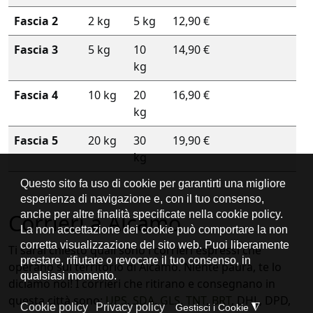
Fascia 2
2 kg
5 kg
12,90 €
Fascia 3
5 kg
10
14,90 €
kg
Fascia 4
10 kg
20
16,90 €
kg
Fascia 5
20 kg
30
19,90 €
kg
Corrieri a Alcamo
Ti sarai chiesto quali sono i corrieri espressi che
operano sul territorio di Alcamo. Niente paura, te lo
diciamo noi! I corrieri che ritirano e consegnano in
questa città sono:
UPS
,
SDA
,
GLS
,
TNT
,
BRT
, DHL, DPD,