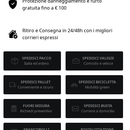
Protezione danneggiamento e furto
1
gratuita fino a € 100
COLLO 1
Ritiro e Consegna in 24/48h con i migliori
kg
cm
corrieri espressi
SPEDISCI PACCO
SPEDISCI VALIGIE
cm
cm
Italia ed estero
Comodo e veloce
SPEDISCI PALLET
SPEDISCI BICICLETTA
calcola
Conveniente e sicuro
Mobilità green
FUORI MISURA
SPEDISCI BUSTA
Richiedi preventivo
Corriere a domicilio
FRANCOBOLLI
POSTALIZZAZIONE