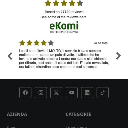
based on
27739
reviews
see some of the reviews here.
04.08.2026
03.08.
vizio è stato sempre
Ottimo servizio e prezzi, ritiro e consegna senza ness
e. L'ultimo che ho
problema , sono già diverse volte che utilizzo il loro
ma siamo stati chiamati
servizio
 taxi. E' stato rovesciato,
n è mai successo.
AZIENDA
CATEGORIE
Blog
Spedizione