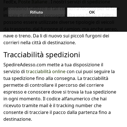
FedEx,
Poste Italiane
. I nostri
servizi di spedizione
prevedono l'utilizzo di tali corrieri a Alcamo per la fase
iniziale di ritiro e di consegna. Tra una filiale e l'altra
possono essere utilizzate diverse tipologie di veicoli
da trasporto, dal furgone al camion, ma anche aereo,
nave o treno. Da li di nuovo sui piccoli furgoni dei
corrieri nella città di destinazione.
Tracciabilità spedizioni
SpedireAdesso.com mette a tua disposizione il
servizio di
tracciabilità online
con cui puoi seguire la
tua spedizione fino alla consegna. La tracciabilità
permette di controllare il percorso del corriere
espresso e conoscere dove si trova la tua spedizione
in ogni momento. Il codice alfanumerico che hai
ricevuto tramite mail è il tracking number che
consente di tracciare il pacco dalla partenza fino a
destinazione.