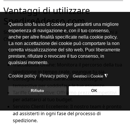
Vantaggi di utilizzare
SpedireAdesso.com
Scegliere SpedireAdesso.com per le tue spedizioni a
Chiari offre numerosi vantaggi:
Facilità d'Uso: Il nostro sito web intuitivo rende il
processo di spedizione veloce e semplice.
Tracciabilità Online: Monitora il percorso della tua
spedizione in tempo reale, ovunque tu sia.
Consegne Rapide: Garantiamo consegne
tempestive per soddisfare le tue esigenze.
Tariffe Competitive: Offriamo prezzi competitivi
per adattarci al tuo budget.
Servizio Clienti Eccellente: Il nostro team è pronto
ad assisterti in ogni fase del processo di
spedizione.