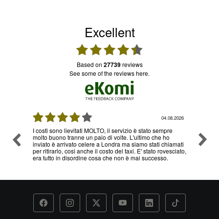
Excellent
based on
27739
reviews
see some of the reviews here.
08.2026
03.08.2026
re
Ottimo servizio e prezzi, ritiro e consegna senza nessun
Ottimo
o
problema , sono già diverse volte che utilizzo il loro
hiamati
servizio
esciato,