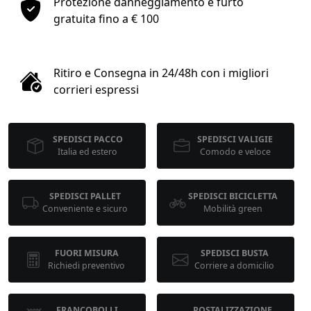
Protezione danneggiamento e furto
1
gratuita fino a € 100
COLLO 1
Ritiro e Consegna in 24/48h con i migliori
kg
cm
corrieri espressi
SPEDISCI PACCO
SPEDISCI VALIGIE
cm
cm
Italia ed estero
Comodo e veloce
SPEDISCI PALLET
SPEDISCI BICICLETTA
calcola
Conveniente e sicuro
Mobilità green
FUORI MISURA
SPEDISCI BUSTA
Richiedi preventivo
Corriere a domicilio
FRANCOBOLLI
POSTALIZZAZIONE