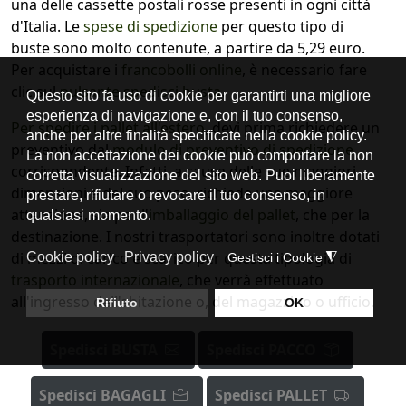
una delle cassette postali rosse presenti in ogni città
d'Italia. Le
spese di spedizione
per questo tipo di
buste sono molto contenute, a partire da 5,29 euro.
Per acquistare i
francobolli online
, è necessario fare
clic sul
pulsante spedisci busta
.
Per spedire i pallet all'estero
, devi prima richiedere un
preventivo dal
modulo di preventivo di spedizione
corrispondente. Infatti, a causa delle sue maggiori
dimensioni e del suo peso, richiede una maggiore
attenzione, sia per l'
imballaggio del pallet
, che per la
destinazione. I nostri trasportatori sono inoltre dotati
di mezzi di carico e scarico per questa tipologia di
trasporto internazionale
, che verrà effettuato
all'ingresso dell'abitazione o, del magazzino o ufficio.
Spedisci BUSTA
Spedisci PACCO
Spedisci BAGAGLI
Spedisci PALLET