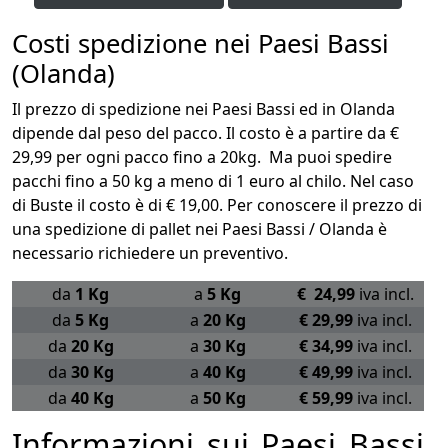
Costi spedizione nei Paesi Bassi
(Olanda)
Il prezzo di spedizione nei Paesi Bassi ed in Olanda
dipende dal peso del pacco. Il costo è a partire da €
29,99 per ogni pacco fino a 20kg. Ma puoi spedire
pacchi fino a 50 kg a meno di 1 euro al chilo. Nel caso
di Buste il costo è di € 19,00. Per conoscere il prezzo di
una spedizione di pallet nei Paesi Bassi / Olanda è
necessario richiedere un preventivo.
da
1 Kg
a
5 Kg
€ 24,99
iva incl.
da
5 Kg
a
20 Kg
€ 29,99
iva incl.
da
20 Kg
a
30 Kg
€ 34,99
iva incl.
da
30 Kg
a
40 Kg
€ 49,99
iva incl.
da
40 Kg
a
50 Kg
€ 59,99
iva incl.
Informazioni sui Paesi Bassi