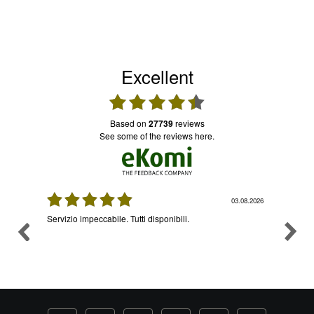
Excellent
based on
27739
reviews
see some of the reviews here.
08.2026
03.08.2026
Servizio impeccabile. Tutti disponibili.
Ottimo