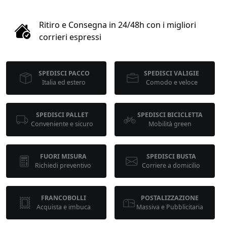
1
Ritiro e Consegna in 24/48h con i migliori
COLLO 1
corrieri espressi
kg
cm
SPEDISCI PACCO
SPEDISCI VALIGIE
Italia ed estero
Comodo e veloce
cm
cm
SPEDISCI PALLET
SPEDISCI BICICLETTA
Conveniente e sicuro
Mobilità green
calcola
FUORI MISURA
SPEDISCI BUSTA
Richiedi preventivo
Corriere a domicilio
FRANCOBOLLI
POSTALIZZAZIONE
Acquista e imbuca
Massiva e Pubblicitaria