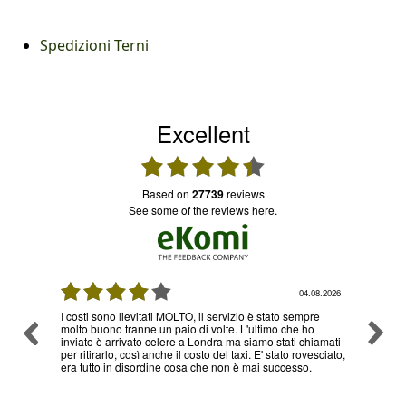
Spedizioni Terni
Excellent
based on
27739
reviews
see some of the reviews here.
.08.2026
03.08.2026
pre
Ottimo servizio e prezzi, ritiro e consegna senza nessun
Ottimo
ho
problema , sono già diverse volte che utilizzo il loro
hiamati
servizio
vesciato,
.