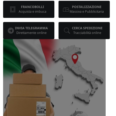
FRANCOBOLLI
POSTALIZZAZIONE
Acquista e imbuca
Massiva e Pubblicitaria
INVIA TELEGRAMMA
CERCA SPEDIZIONE
Direttamente online
Tracciabilità online