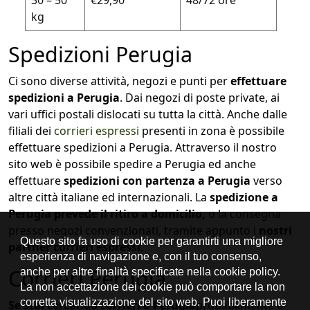
30 – 50
€29,90
48/72 ore
kg
Spedizioni Perugia
Ci sono diverse attività, negozi e punti per
effettuare
spedizioni a Perugia
. Dai negozi di poste private, ai
vari uffici postali dislocati su tutta la città. Anche dalle
filiali dei
corrieri espressi
presenti in zona è possibile
effettuare spedizioni a Perugia. Attraverso il nostro
sito web è possibile spedire a Perugia ed anche
effettuare
spedizioni con partenza a Perugia
verso
altre città italiane ed internazionali. La
spedizione a
Perugia prevede il ritiro a domicilio,
o la consegna
presso negozi convenzionati, tramite appunto i
nostri
partner corrieri espressi
.
Corrieri Perugia
Se stai cercando corrieri a Perugia
probabilmente è