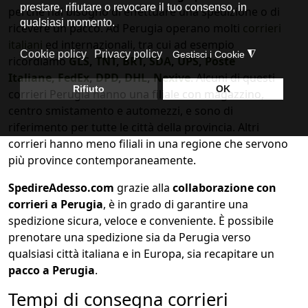
perché hai bisogno di effettuare una spedizione o di
ricevere un pacco. Ad Perugia operano molti
corrieri
italiani
ed internazionali, tra cui ad esempio
ricordiamo
GLS
,
TNT
,
BRT
,
SDA
,
UPS
,
Poste
Italiane,
FedEx
,
DPD
,
DHL
,
Nexive
. Alcuni di questi
corrieri Perugia hanno una filiale con magazzino,
centro smistamento e automezzi, e sono di
riferimento per tutte le città della provincia. Altri
corrieri hanno meno filiali in una regione che servono
più province contemporaneamente.
SpedireAdesso.com
grazie alla
collaborazione con
corrieri a Perugia
, è in grado di garantire una
spedizione sicura, veloce e conveniente. È possibile
prenotare una spedizione sia da Perugia verso
qualsiasi città italiana e in Europa, sia recapitare un
pacco a Perugia
.
Tempi di consegna corrieri