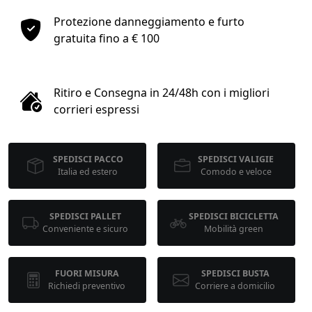
1
Protezione danneggiamento e furto
gratuita fino a € 100
COLLO 1
kg
cm
Ritiro e Consegna in 24/48h con i migliori
corrieri espressi
cm
cm
SPEDISCI PACCO
SPEDISCI VALIGIE
Italia ed estero
Comodo e veloce
calcola
SPEDISCI PALLET
SPEDISCI BICICLETTA
Conveniente e sicuro
Mobilità green
FUORI MISURA
SPEDISCI BUSTA
Richiedi preventivo
Corriere a domicilio