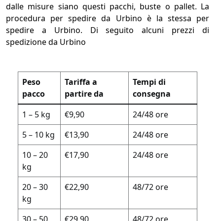
dalle misure siano questi pacchi, buste o pallet. La
procedura per spedire da Urbino è la stessa per
spedire a Urbino. Di seguito alcuni prezzi di
spedizione da Urbino
Peso
Tariffa a
Tempi di
pacco
partire da
consegna
1 – 5 kg
€9,90
24/48 ore
5 – 10 kg
€13,90
24/48 ore
10 – 20
€17,90
24/48 ore
kg
20 – 30
€22,90
48/72 ore
kg
30 – 50
€29,90
48/72 ore