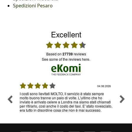
Spedizioni Pesaro
Excellent
based on
27739
reviews
see some of the reviews here.
08.2026
04.08.2026
I costi sono lievitati MOLTO, il servizio è stato sempre
Ottimo
molto buono tranne un paio di volte. L'ultimo che ho
problem
inviato è arrivato celere a Londra ma siamo stati chiamati
servizi
per ritirarlo, così anche il costo del taxi. E' stato rovesciato,
era tutto in disordine cosa che non è mai successo.