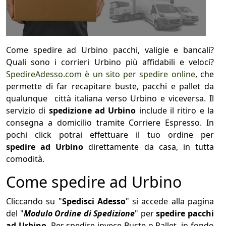
Come spedire ad Urbino pacchi, valigie e bancali?
Quali sono i corrieri Urbino più affidabili e veloci?
SpedireAdesso.com è un sito per spedire online
, che
permette di far recapitare buste, pacchi e pallet da
qualunque città italiana verso Urbino e viceversa. Il
servizio di
spedizione ad Urbino
include il ritiro e la
consegna a domicilio tramite Corriere Espresso. In
pochi click potrai effettuare il tuo ordine per
spedire ad Urbino
direttamente da casa, in tutta
comodità.
Come spedire ad Urbino
Cliccando su "
Spedisci Adesso
" si accede alla pagina
del "
Modulo Ordine di Spedizione
" per
spedire pacchi
ad Urbino
.
Per spedire invece Buste o Pallet, in fondo