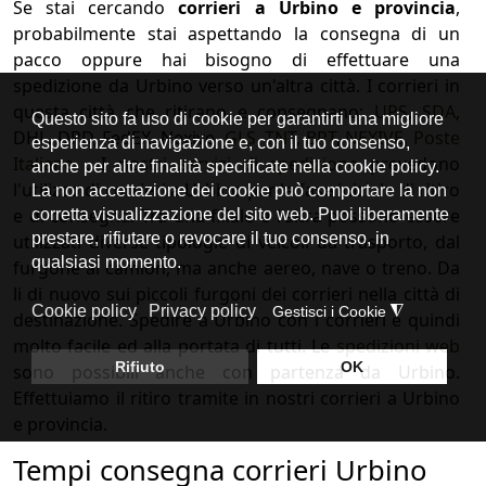
Se stai cercando
corrieri a Urbino e provincia
,
probabilmente stai aspettando la consegna di un
pacco oppure hai bisogno di effettuare una
spedizione da Urbino verso un'altra città. I corrieri in
questa città che ritirano e consegnano:
UPS
,
SDA
,
DHL, DPD, FedEX, Nexive,
GLS
,
TNT
,
BRT
,
NEXIVE
,
Poste
Italiane
. I nostri
servizi di spedizione
prevedono
l'utilizzo di corrieri a Urbino per la fase iniziale di ritiro
e di consegna. Tra una filiale e l'altra possono essere
utilizzati diverse tipologie di veicoli da trasporto, dal
furgone al camion, ma anche aereo, nave o treno. Da
li di nuovo sui piccoli furgoni dei corrieri nella città di
destinazione. Spedire a Urbino con i corrieri e quindi
molto facile ed alla portata di tutti. Le
spedizioni web
sono possibili anche con partenza da Urbino.
Effettuiamo il ritiro tramite in nostri corrieri a Urbino
e provincia.
Tempi consegna corrieri Urbino