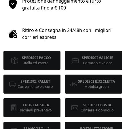
Protezione danneggiamento e furto
1
gratuita fino a € 100
COLLO 1
Ritiro e Consegna in 24/48h con i migliori
kg
cm
corrieri espressi
SPEDISCI PACCO
SPEDISCI VALIGIE
cm
cm
Italia ed estero
Comodo e veloce
SPEDISCI PALLET
SPEDISCI BICICLETTA
calcola
Conveniente e sicuro
Mobilità green
FUORI MISURA
SPEDISCI BUSTA
Richiedi preventivo
Corriere a domicilio
FRANCOBOLLI
POSTALIZZAZIONE