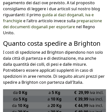
pagamento dei dazi ove previsto. A tal proposito
consigliamo di leggere i due articoli sul nostro blog
riguardanti: il primo
guida ai dazi doganali, iva e
franchigie
e l'altro articolo invece sulla
preparazione
dei documenti doganali per esportare
nel Regno
Unito.
Quanto costa spedire a Brighton
I costi di spedizione ad Brighton dipendono non solo
dala città di partenza e di destinazione, ma anche
dalla quantità dei colli, di pesi e dalle misure.
Potrebbero essere applicati supplenti in caso di
spedizioni in aree remote. Di seguito alcuni prezzi per
spedire a Brighton con partenza dall'Italia.
da
0 Kg
a
5 Kg
€ 29,99
iva incl.
da
5 Kg
a
10 Kg
€ 39,99
iva incl.
da
10 Kg
a
20 Kg
€ 44,99
iva incl.