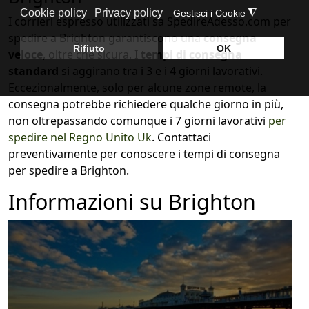
I corrieri espresso utilizzati sa SpedireAdesso.com per
spedire a Brighton garantiscono una
consegna
veloce
, oltre che sicura. I
tempi di consegna
standard
si aggirano tra i 3 e i 4 giorni lavorativi.
Eccezionalmente, solo per alcune zone remote, la
consegna potrebbe richiedere qualche giorno in più,
non oltrepassando comunque i 7 giorni lavorativi
per
spedire nel Regno Unito Uk
. Contattaci
preventivamente per conoscere i tempi di consegna
per spedire a Brighton.
Informazioni su Brighton