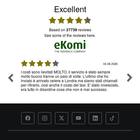
Excellent
based on
27739
reviews
see some of the reviews here.
4.08.2026
03.08.2026
pre
Ottimo servizio e prezzi, ritiro e consegna senza nessun
Ottim
ho
problema , sono già diverse volte che utilizzo il loro
chiamati
servizio
vesciato,
o.