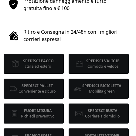
Protezione danneggiamento e furto
1
gratuita fino a € 100
COLLO 1
Ritiro e Consegna in 24/48h con i migliori
kg
cm
corrieri espressi
SPEDISCI PACCO
SPEDISCI VALIGIE
cm
cm
Italia ed estero
Comodo e veloce
SPEDISCI PALLET
SPEDISCI BICICLETTA
calcola
Conveniente e sicuro
Mobilità green
FUORI MISURA
SPEDISCI BUSTA
Richiedi preventivo
Corriere a domicilio
FRANCOBOLLI
POSTALIZZAZIONE