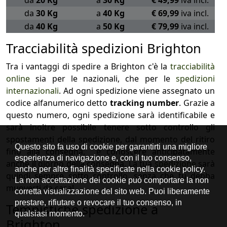
da
20 Kg
a
30 Kg
€ 49,99
iva incl.
da
30 Kg
a
40 Kg
€ 69,99
iva incl.
da
40 Kg
a
50 Kg
€ 79,99
iva incl.
Tracciabilità spedizioni Brighton
Tra i vantaggi di spedire a Brighton c'è la
tracciabilità
online
sia per le nazionali, che per le
spedizioni
internazionali
. Ad ogni spedizione viene assegnato un
codice alfanumerico detto
tracking number
. Grazie a
questo numero, ogni spedizione sarà identificabile e
sarà inoltre possibile tenere sotto controllo gli
spostamenti della spedizione, dal momento del ritiro
fino alla consegna, e conoscere anticipatamente
anche il giorno della consegna. La tua
spedizione
sarà
quindi sempre sotto controllo, senza che tu debba
muoverti da casa!
Tempistiche spedizione a
Brighton