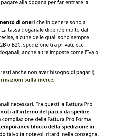
a pagare alla dogana per far entrare la
amento di oneri
che in genere sono a
e). La tassa doganale dipende molto dal
precise, alcune delle quali sono sempre
B o B2C, spedizione tra privati, ecc.
doganali, anche altre imposte come l'Iva o
esti anche non aver bisogno di pagarli),
nformazioni sulla merce
.
li necessari. Tra questi la Fattura Pro
nuti all’interno del pacco da spedire,
la compilazione della Fattura Pro Forma
 temporaneo blocco della spedizione in
o talvolta notevoli ritardi nella consegna.