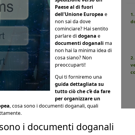
Paese al di fuori
dell'Unione Europea
e
1
non sai da dove
d
cominciare? Hai sentito
parlare di
dogana
e
documenti doganali
ma
non hai la minima idea di
cosa siano? Non
2
preoccuparti!
v
c
Qui ti forniremo una
guida dettagliata su
tutto ciò che c’è da fare
per organizzare un
opea
, cosa sono i documenti doganali, quali
ettamente.
 sono i documenti doganali