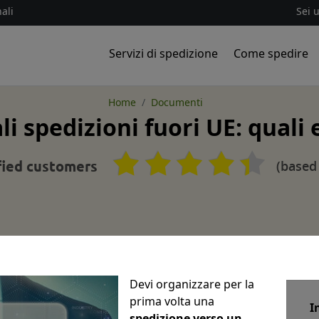
ali
Sei 
Servizi di spedizione
Come spedire
Home
Documenti
 spedizioni fuori UE: quali 
(based
fied customers
Devi organizzare per la
prima volta una
I
spedizione verso un