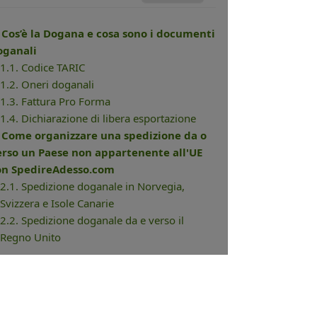
. Cos’è la Dogana e cosa sono i documenti
oganali
1.1. Codice TARIC
1.2. Oneri doganali
1.3. Fattura Pro Forma
1.4. Dichiarazione di libera esportazione
. Come organizzare una spedizione da o
erso un Paese non appartenente all'UE
on SpedireAdesso.com
2.1. Spedizione doganale in Norvegia,
Svizzera e Isole Canarie
2.2. Spedizione doganale da e verso il
Regno Unito