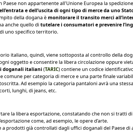
 un Paese non appartenente all'Unione Europea la spedizion
ll’entrata e dell’uscita di ogni tipo di merce da uno Stat
compito della dogana è
monitorare il transito merci all’int
 ma anche quello di
tutelare i consumatori e prevenire l’ing
di uno specifico territorio.
io italiano, quindi, viene sottoposta al controllo della doga
 ogni oggetto e consentire la libera circolazione oppure vieta
ci doganali italiani
(
TARIC
) contiene un codice identificativ
e comune per categoria di merce e una parte finale variabil
toscritta. Ad esempio la categoria pantaloni avrà una stess
orti, lunghi, di jeans, etc.
are la libera esportazione, constatando che non si tratti di
 l’esportazione come, ad esempio, le opere d’arte.
 a prodotti già controllati dagli uffici doganali del Paese di 