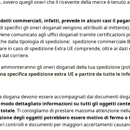
o, ovvero quegli oneri che il ricevente della merce è tenuto 
odotti commerciali, infatti, prevede in alcuni casi il pag
rdi specifici gli oneri doganali vengono attribuiti al mittent
 viene comunicato agli uffici doganali tramite certificazioni 
che dalla tipologia di spedizione: spedizione commerciale B2
are in caso di spedizione Extra UE comprende, oltre ai dazi 
dal corriere.
 ammonteranno gli oneri doganali della tua spedizione (potr
 una specifica spedizione extra UE a partire da tutte le i
la dogana devono essere accompagnati dai documenti dogana
 modo dettagliato informazioni su tutti gli oggetti conte
 totale
. Ti consigliamo di prestare massima attenzione nel
rizione degli oggetti potrebbero essere motivo di fermo o
iori controlli e documenti per maggiori accertamenti causand