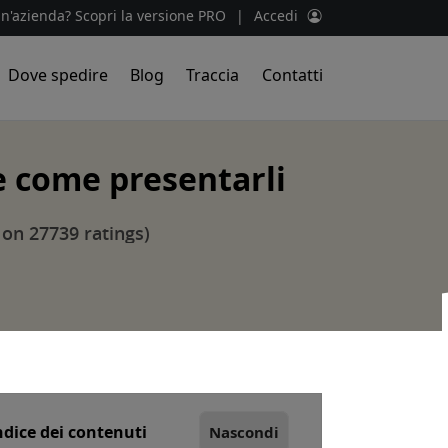
un'azienda? Scopri la versione PRO
|
Accedi
Dove spedire
Blog
Traccia
Contatti
e come presentarli
 on 27739 ratings)
ndice dei contenuti
Nascondi