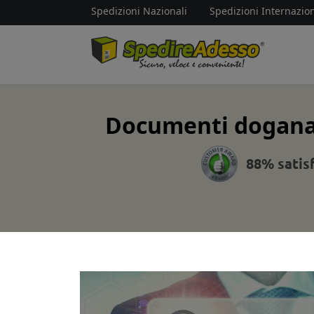
Spedizioni Nazionali
Spedizioni Internazion
Documenti doganali
88% satis