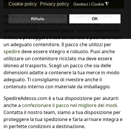
Inviare un pacco, una busta, un pallet negli USA è
molto semplice ma devi confezionare la tua
spedizione nella maniera giusta. La cosa importante,
infatti, è proteggere il tuo contenuto e puoi farlo con
un adeguato contenitore. Il pacco che utilizzi per
spedire
deve essere integro e robusto. Puoi anche
utilizzare un contenitore riciclato ma deve essere
idoneo al trasporto. Scegli un pacco che sia delle
dimensioni adatte a contenere la tua merce in modo
adeguato. Ti consigliamo di rivestire anche il
contenuto interno con materiale da imballaggio.
SpedireAdesso.com è a tua disposizione per aiutarti
anche a
confezionare il pacco nel migliore dei modi
.
Contatta il nostro team, siamo a tua disposizione per
proteggere la tua spedizione e farla arrivare integra e
in perfette condizioni a destinazione.