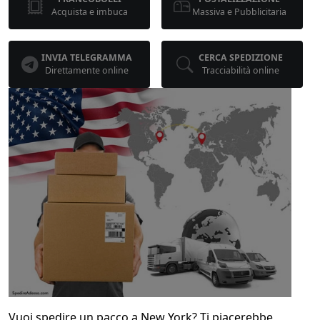
Acquista e imbuca
Massiva e Pubblicitaria
INVIA TELEGRAMMA
CERCA SPEDIZIONE
Direttamente online
Tracciabilità online
Vuoi spedire un pacco a New York? Ti piacerebbe