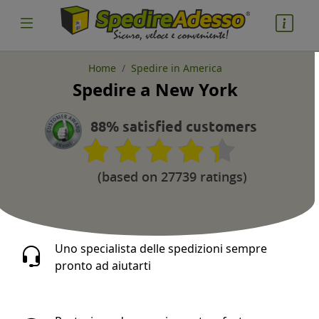
Home
Spedire in America
Spedire a New York
cosa spedire
Pacco
88% satisfied customers
Nazione partenza
(based on 27739 ratings)
Nazione arrivo
Uno specialista delle spedizioni sempre
pronto ad aiutarti
quantità