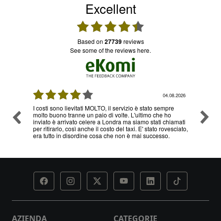
Excellent
based on
27739
reviews
see some of the reviews here.
08.2026
04.08.2026
I costi sono lievitati MOLTO, il servizio è stato sempre
Ottimo
molto buono tranne un paio di volte. L'ultimo che ho
problem
inviato è arrivato celere a Londra ma siamo stati chiamati
servizi
per ritirarlo, così anche il costo del taxi. E' stato rovesciato,
era tutto in disordine cosa che non è mai successo.
AZIENDA
CATEGORIE