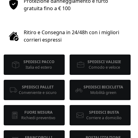
Protezione danneggiamento e furto
1
gratuita fino a € 100
COLLO 1
Ritiro e Consegna in 24/48h con i migliori
kg
cm
corrieri espressi
SPEDISCI PACCO
SPEDISCI VALIGIE
cm
cm
Italia ed estero
Comodo e veloce
SPEDISCI PALLET
SPEDISCI BICICLETTA
calcola
Conveniente e sicuro
Mobilità green
FUORI MISURA
SPEDISCI BUSTA
Richiedi preventivo
Corriere a domicilio
FRANCOBOLLI
POSTALIZZAZIONE