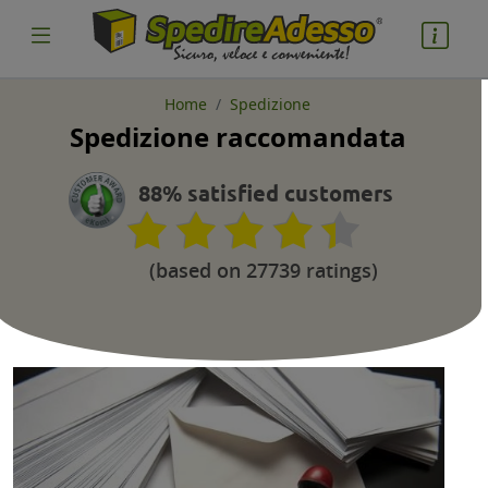
Home
Spedizione
Spedizione raccomandata
cosa spedire
Pacco
88% satisfied customers
Nazione partenza
(based on 27739 ratings)
Nazione arrivo
quantità