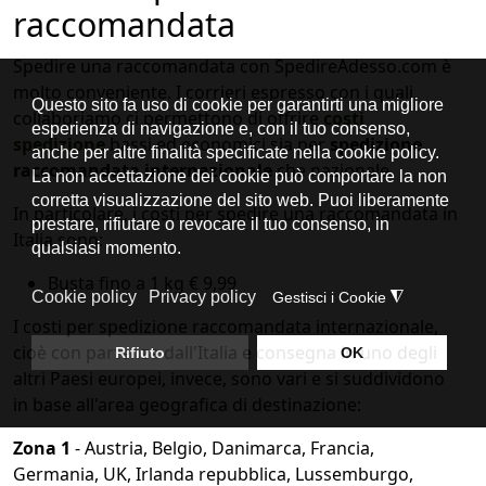
raccomandata
Spedire una raccomandata con SpedireAdesso.com è
molto conveniente. I corrieri espresso con i quali
collaboriamo ci permettono di offrire
costi
spedizione
bassi ed economici sia per
spedizione
raccomandata internazionale
che nazionale.
In particolare, i costi per spedire una raccomandata in
Italia sono:
Busta fino a 1 kg € 9,99
I costi per spedizione raccomandata internazionale,
cioè con partenza dall'Italia e consegna in uno degli
altri Paesi europei, invece, sono vari e si suddividono
in base all'area geografica di destinazione:
Zona 1
- Austria, Belgio, Danimarca, Francia,
Germania, UK, Irlanda repubblica, Lussemburgo,