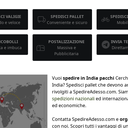
CI VALIGIE
SPEDISCI PALLET
SPEDISCI
o e veloce
Conveniente e sicuro
Mobil
NCOBOLLI
POSTALIZZAZIONE
INVIA 
ta e imbuca
Massiva e
Diretta
Pubblicitaria
Vuoi
spedire in India pacchi
Cerch
India? Spedisci pallet che devono a
rivolgiti a SpedireAdesso.com. Siam
spedizioni nazionali
ed internaziona
ed economiche.
Contatta SpedireAdesso.com e
org
con noi. Scopri tutti i vantaggi di u