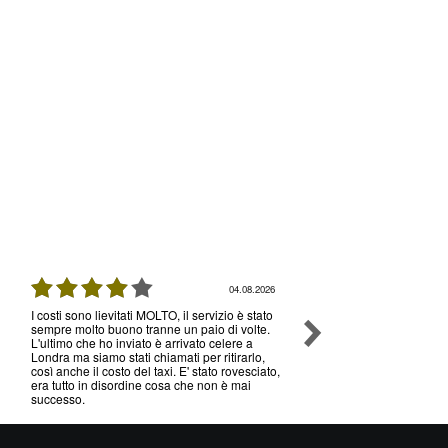
04.08.2026
I costi sono lievitati MOLTO, il servizio è stato
Ottimo servizio e prezzi, 
sempre molto buono tranne un paio di volte.
senza nessun problema , 
L'ultimo che ho inviato è arrivato celere a
volte che utilizzo il loro s
Londra ma siamo stati chiamati per ritirarlo,
così anche il costo del taxi. E' stato rovesciato,
era tutto in disordine cosa che non è mai
successo.