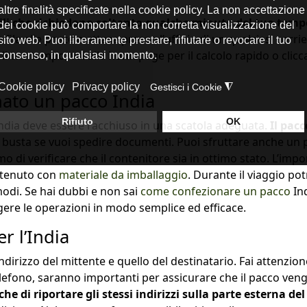
ili che richiedono soltanto qualche minuto del tuo temp
la alle poste o attese presso l’ufficio di un qualsiasi corrie
l tuo tempo, vai alla homepage per il calcolo rapido o clicc
ato un pacco India
 India deve essere racchiuso in una scatola adeguata.
Il pac
usta se vuoi spedire documenti. Puoi sfruttare anche un pa
o di verificare che il contenitore sia in ottimo stato. L’im
ontenuto con
materiale da imballaggio
. Durante il viaggio pot
modi. Se hai dubbi e non sai
come confezionare un pacco
Ind
lgere le operazioni in modo semplice ed efficace.
r l’India
indirizzo del mittente e quello del destinatario. Fai attenzion
elefono, saranno importanti per assicurare che il pacco venga r
he di riportare gli stessi indirizzi sulla parte esterna de