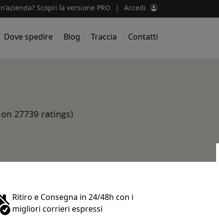
un'azienda? Scopri la versione PRO
|
Accedi
Dove spedire
Blog
Traccia
Contatti
 on 27739 ratings)
Ritiro e Consegna in 24/48h con i
migliori corrieri espressi