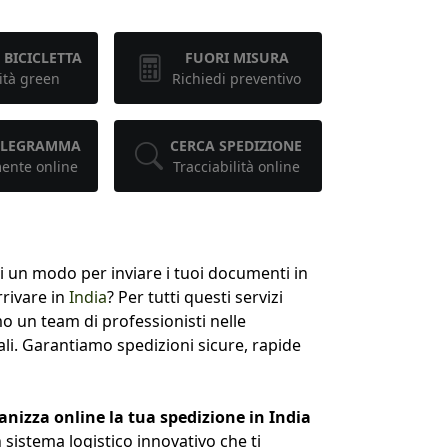
 BICICLETTA
FUORI MISURA
ità green
Richiedi preventivo
TELEGRAMMA
CERCA SPEDIZIONE
mente online
Tracciabilità online
i un modo per inviare i tuoi documenti in
rrivare in
India
? Per tutti questi servizi
o un team di professionisti nelle
li. Garantiamo spedizioni sicure, rapide
anizza online la tua spedizione in India
n sistema logistico innovativo che ti