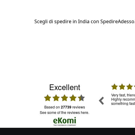
Scegli di spedire in India con SpedireAdesso.
Excellent
31.07.2026
30.07.2026
mpo, per
Una garanzia. Ho usato già tante volte questo
Very fast, frie
ia in
servizio e mi sono trovata molto bene.
Highly recomme
oledì sono
Puntuali e trasparenti. Assistenza: funziona e
something fast
based on
27739
reviews
onibile su
il personale è cordiale
ro da casa
see some of the reviews here.
 mi