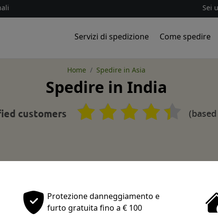
ali
Sei 
Servizi di spedizione
Come spedire
Home
Spedire in Asia
Spedire in India
(based
fied customers
Protezione danneggiamento e
furto gratuita fino a € 100