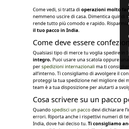
Come vedi, si tratta di
operazioni molto fac
nemmeno uscire di casa. Dimentica quindi la fi
rende tutto più comodo e rapido. Risparmia i
il tuo pacco in India
.
Come deve essere confezion
Qualsiasi tipo di merce tu voglia spedire in
integro.
Puoi usare una scatola oppure una b
per
spedizioni internazionali
ma ti consigliam
all’interno. Ti consigliamo di avvolgere il c
proteggi la tua spedizione nel migliore dei 
team è a tua disposizione per aiutarti a svo
Cosa scrivere su un pacco pe
Quando
spedisci un pacco
devi dichiarare l’
errori. Riporta anche i rispettivi numeri di t
India, dove hai deciso tu.
Ti consigliamo anc