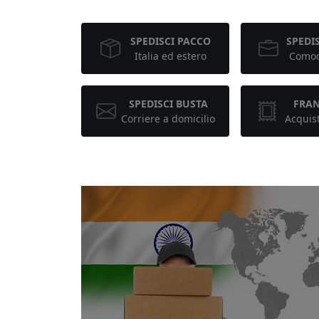
SPEDISCI PACCO
SPEDIS
Italia ed estero
Comod
SPEDISCI BUSTA
FRA
Corriere a domicilio
Acquis