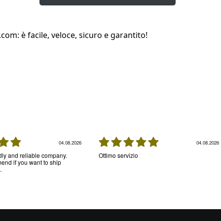
com: è facile, veloce, sicuro e garantito!
04.08.2026
04.08.2026
ndly and reliable company.
Ottimo servizio
nd if you want to ship
.