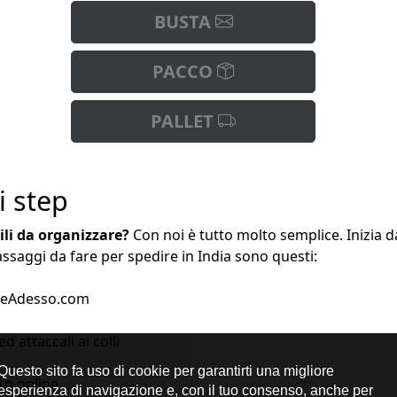
BUSTA
PACCO
PALLET
i step
cili da organizzare?
Con noi è tutto molto semplice. Inizia d
saggi da fare per spedire in India sono questi:
direAdesso.com
 attaccali ai colli
nto online