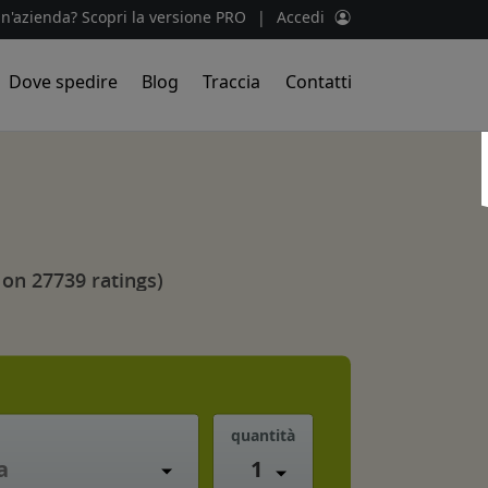
un'azienda? Scopri la versione PRO
|
Accedi
Dove spedire
Blog
Traccia
Contatti
 on 27739 ratings)
quantità
1