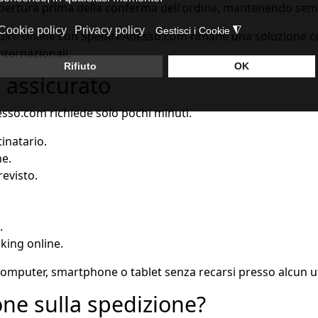
copertura prima della conferma dell'ordine, mantenendo semp
dire online
con SpedireAdesso.com rimane una soluzione conv
internazionali.
 assicurato
sso.com richiede solo pochi minuti.
tinatario.
ne.
revisto.
.
cking online.
computer, smartphone o tablet senza recarsi presso alcun uf
one sulla spedizione?