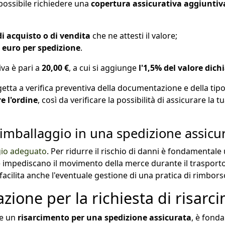
possibile richiedere una
copertura assicurativa aggiuntiv
di acquisto o di vendita
che ne attesti il valore;
 euro per spedizione
.
iva è pari a
20,00 €
, a cui si aggiunge
l'1,5% del valore dich
getta a verifica preventiva della documentazione e della tip
re l'ordine
, così da verificare la possibilità di assicurare la 
 imballaggio in una spedizione assicu
gio adeguato
. Per ridurre il rischio di danni è fondamentale 
 impediscano il movimento della merce durante il trasporto
acilita anche l'eventuale gestione di una pratica di rimborso
ione per la richiesta di risarc
re un
risarcimento per una spedizione assicurata
, è fond