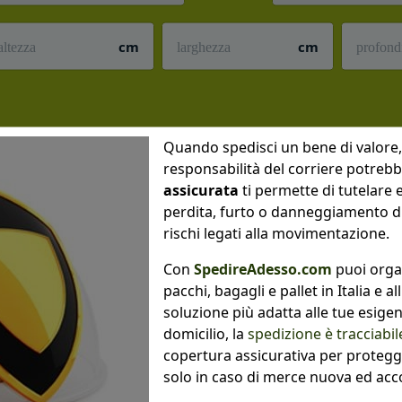
cm
cm
Quando spedisci un bene di valore, 
responsabilità del corriere potreb
assicurata
ti permette di tutelare
perdita, furto o danneggiamento du
rischi legati alla movimentazione.
Con
SpedireAdesso.com
puoi organ
pacchi, bagagli e pallet in Italia e a
soluzione più adatta alle tue esigen
domicilio, la
spedizione è tracciabil
copertura assicurativa per protegge
solo in caso di merce nuova ed acc