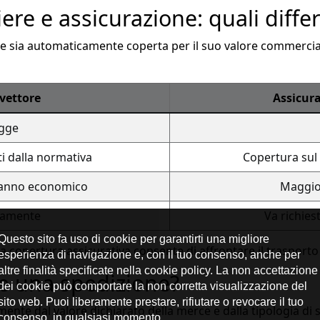
ere e assicurazione: quali diffe
e sia automaticamente coperta per il suo valore commerciale
 vettore
Assicura
egge
ti dalla normativa
Copertura sul 
danno economico
Maggior
icamente
Va richies
 copertura assicurativa consente di affrontare il trasporto
e una spedizione?
lmente dal valore dichiarato della merce e dalla tipologia di