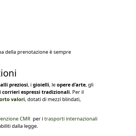
rima della prenotazione è sempre
zioni
lli preziosi
, i
gioielli
, le
opere d'arte
, gli
corrieri espressi tradizionali
. Per il
orto valori
, dotati di mezzi blindati,
enzione CMR
per i
trasporti internazionali
iliti dalla legge.