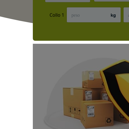
Collo 1
kg