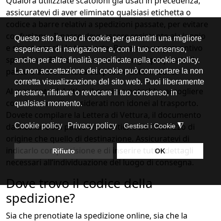
Qualora utilizziate scatoloni già usati in precedenza,
assicuratevi di aver eliminato qualsiasi etichetta o
codice a barre relativi a spedizioni passate, per evitare
confusione. Il pacco deve essere resistente al viaggio
e sicuro per chi lo trasporta. Per avere un preventivo
spedizione SDA dovete quindi aver già preparato il
pacco o avere un'idea del peso e delle misure.
Al momento del ritiro, il corriere potrebbe accogliere
con riserva colli considerati non idonei al trasporto.
Dovete compilare la Lettera di Vettura, il documento
da incollare sul pacco che contiene sia l’indirizzo di
origine che quello di destinazione. Assicuratevi di
indicarlo con precisione e di inserire tutti i dettagli
necessari all’individuazione del luogo di consegna.
Dove trovo il codice della
spedizione?
Sia che prenotiate la spedizione online, sia che la