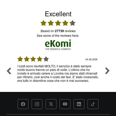
Excellent
based on
27739
reviews
see some of the reviews here.
04.08.2026
03.08.2026
o è stato sempre
Ottimo servizio e prezzi, ritiro e consegna senza nessun
'ultimo che ho
problema , sono già diverse volte che utilizzo il loro
iamo stati chiamati
servizio
. E' stato rovesciato,
mai successo.