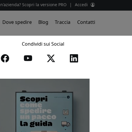
un'azienda? Scopri la versione PRO
|
Accedi
Dove spedire
Blog
Traccia
Contatti
Condividi sui Social