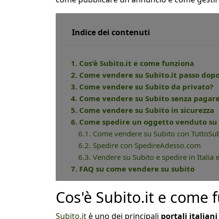
Indice dei contenuti
1. Cos'è Subito.it e come funziona
2. Come vendere su Subito.it passo dop
3. Come vendere su Subito da privato?
4. Come vendere su Subito senza pagar
5. Come vendere su Subito in sicurezza
6. Come spedire un oggetto venduto su
6.1. Come vendere su Subito con TuttoSu
6.2. Spedire con SpedireAdesso.com
6.3. Vendere su Subito e spedire in Italia e
7. FAQ su come vendere su subito
Cos'è Subito.it e come 
Subito.it
è uno dei principali
portali italian