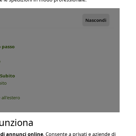
Nascondi
o passo
e
 Subito
bito
 all'estero
funziona
i di annunci online
. Consente a privati e aziende di