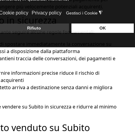
iungere più velocemente potenziali acquirenti.
 in sicurezza
ante seguire alcune regole fondamentali:
 di spostare immediatamente la conversazione su
essi a disposizione dalla piattaforma
ntieni traccia delle conversazioni, dei pagamenti e
nire informazioni precise riduce il rischio di
 acquirenti
etto arriva a destinazione senza danni e migliora
 vendere su Subito in sicurezza e ridurre al minimo
to venduto su Subito