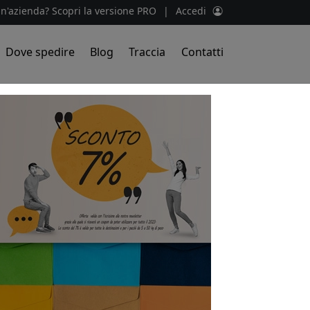
un'azienda? Scopri la versione PRO
|
Accedi
Dove spedire
Blog
Traccia
Contatti