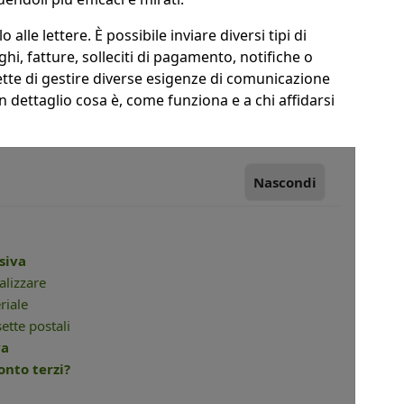
o alle lettere.
È
possibile inviare diversi tipi di
hi, fatture, solleciti di pagamento, notifiche o
mette di gestire diverse esigenze di comunicazione
 dettaglio cosa è, come funziona e a chi affidarsi
Nascondi
siva
alizzare
riale
ette postali
va
conto terzi?