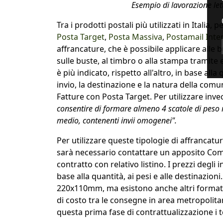
Esempio di lavorazione let
Tra i prodotti postali più utilizzati in Italia,
Posta Target
,
Posta Massiva
,
Postamail Inte
affrancature, che è possibile applicare alle 
sulle buste, al timbro o alla stampa tramite 
è più indicato, rispetto all'altro, in base alla
invio, la destinazione e la natura della com
Fatture con Posta Target. Per utilizzare inv
consentire di formare almeno 4 scatole di peso 
medio, contenenti invii omogenei".
Per utilizzare queste tipologie di affrancatur
sarà necessario contattare un apposito Comme
contratto con relativo listino. I prezzi degli 
base alla quantità, ai pesi e alle destinazioni
220x110mm, ma esistono anche altri formati.
di costo tra le consegne in area metropolit
questa prima fase di contrattualizzazione i t