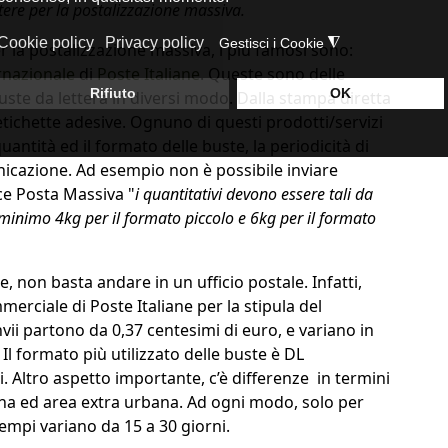
tere per la postalizzazione massiva.
 per la postalizzazione massiva, i più famosi sono:
rnazionale
di
Poste Italiane
. Queste sono delle
buste da lettera in diversi modo. Dalla stampa diretta
etichette adesive. Ognuno di questi prodotti/servizi
 quantità ed il formato delle buste, la periodicità di
unicazione. Ad esempio non è possibile inviare
ece Posta Massiva "
i quantitativi devono essere tali da
minimo 4kg per il formato piccolo e 6kg per il formato
e, non basta andare in un ufficio postale. Infatti,
rciale di Poste Italiane per la stipula del
invii partono da 0,37 centesimi di euro, e variano in
. Il formato più utilizzato delle buste è DL
 Altro aspetto importante, c’è differenze in termini
ana ed area extra urbana. Ad ogni modo, solo per
empi variano da 15 a 30 giorni.