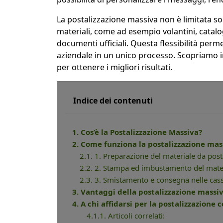
La postalizzazione massiva non è limitata sol
materiali, come ad esempio volantini, catalog
documenti ufficiali. Questa flessibilità per
aziendale in un unico processo. Scopriamo in
per ottenere i migliori risultati.
Indice dei contenuti
1. Cos’è la Postalizzazione Massiva?
2. Come funziona la postalizzazione mas
2.1. 1. Preparazione del materiale da post
2.2. 2. Stampa ed imbustamento del mate
2.3. 3. Smistamento e consegna nelle cass
3. Vantaggi della postalizzazione massi
4. A chi affidarsi per la postalizzazione 
4.1.1. Articoli correlati: