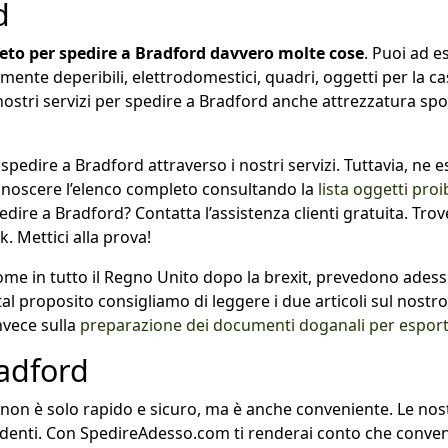
d
eto per spedire a Bradford davvero molte cose
. Puoi ad es
ilmente deperibili, elettrodomestici, quadri, oggetti per la c
 nostri servizi per spedire a Bradford anche attrezzatura spo
spedire a Bradford attraverso i nostri servizi. Tuttavia, ne e
 conoscere l’elenco completo consultando la
lista oggetti pro
dire a Bradford? Contatta l’assistenza clienti gratuita. Trove
. Mettici alla prova!
come in tutto il Regno Unito dopo la brexit, prevedono ade
al proposito consigliamo di leggere i due articoli sul nostro
invece sulla
preparazione dei documenti doganali per espor
radford
on è solo rapido e sicuro, ma è anche conveniente. Le nost
cadenti. Con SpedireAdesso.com ti renderai conto che conv