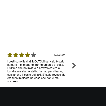
04.08.2026
I costi sono lievitati MOLTO, il servizio è stato
Ottimo servizio e prezzi, 
sempre molto buono tranne un paio di volte.
senza nessun problema , 
L'ultimo che ho inviato è arrivato celere a
volte che utilizzo il loro s
Londra ma siamo stati chiamati per ritirarlo,
così anche il costo del taxi. E' stato rovesciato,
era tutto in disordine cosa che non è mai
successo.