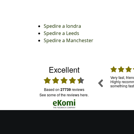
Spedire a londra
Spedire a Leeds
Spedire a Manchester
Excellent
31.07.2026
30.07.2026
mpo, per
Una garanzia. Ho usato già tante volte questo
Very fast, frie
ia in
servizio e mi sono trovata molto bene.
Highly recomme
oledì sono
Puntuali e trasparenti. Assistenza: funziona e
something fast
based on
27739
reviews
onibile su
il personale è cordiale
ro da casa
see some of the reviews here.
 mi