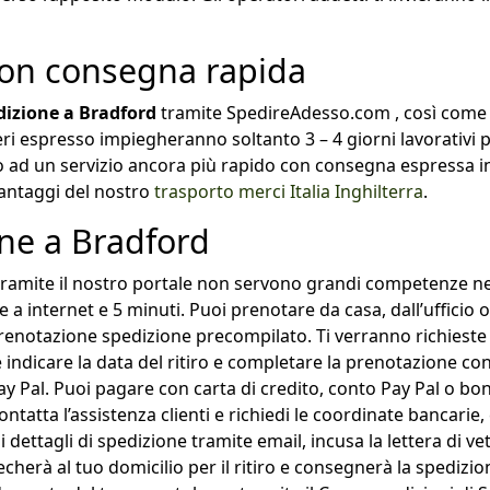
con consegna rapida
dizione a Bradford
tramite SpedireAdesso.com , così come p
eri espresso impiegheranno soltanto 3 – 4 giorni lavorativi 
d un servizio ancora più rapido con consegna espressa in 
 vantaggi del nostro
trasporto merci Italia Inghilterra
.
ne a Bradford
ramite il nostro portale non servono grandi competenze ne
a internet e 5 minuti. Puoi prenotare da casa, dall’ufficio 
i prenotazione spedizione precompilato. Ti verranno richieste 
ne indicare la data del ritiro e completare la prenotazione 
ay Pal. Puoi pagare con carta di credito, conto Pay Pal o bon
ntatta l’assistenza clienti e richiedi le coordinate bancari
 dettagli di spedizione tramite email, incusa la lettera di ve
recherà al tuo domicilio per il ritiro e consegnerà la spediz