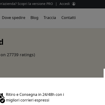
un'azienda? Scopri la versione PRO
|
Accedi
Dove spedire
Blog
Traccia
Contatti
d
 on 27739 ratings)
Ritiro e Consegna in 24/48h con i
migliori corrieri espressi