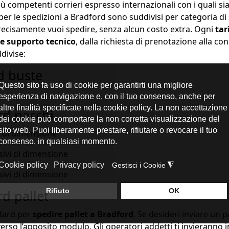
ù competenti corrieri espresso internazionali con i quali sia
i per le spedizioni a Bradford sono suddivisi per categoria di
ecisamente vuoi spedire, senza alcun costo extra. Ogni
tar
 e supporto tecnico
, dalla richiesta di prenotazione alla co
divise:
d buste
rd pacchi
i di dimensione
sivi di dimensione
sivi di dimensione
rd pallet
ndard per
spedire pallet a Bradford
. Se desideri inviare un p
rso l’apposito modulo. Gli operatori addetti ti invieranno 