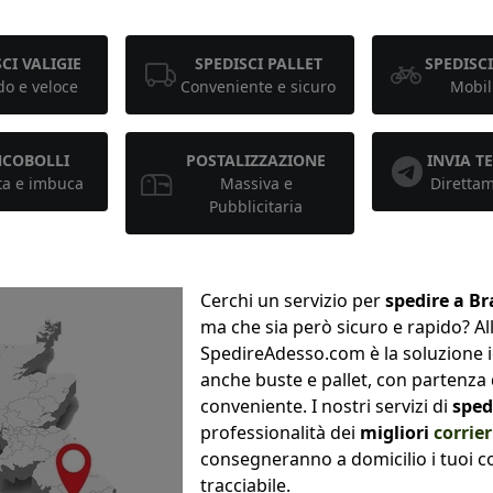
CI VALIGIE
SPEDISCI PALLET
SPEDISCI
o e veloce
Conveniente e sicuro
Mobil
NCOBOLLI
POSTALIZZAZIONE
INVIA 
ta e imbuca
Massiva e
Diretta
Pubblicitaria
Cerchi un servizio per
spedire a Br
ma che sia però sicuro e rapido? All
SpedireAdesso.com è la soluzione 
anche buste e pallet, con partenza d
conveniente. I nostri servizi di
sped
professionalità dei
migliori
corrier
consegneranno a domicilio i tuoi col
tracciabile.