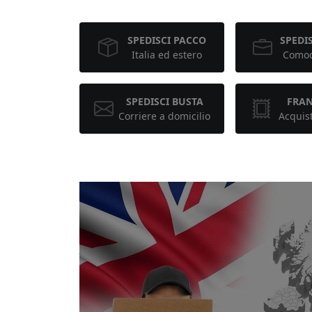
SPEDISCI PACCO
SPEDIS
Italia ed estero
Comod
SPEDISCI BUSTA
FRA
Corriere a domicilio
Acquis