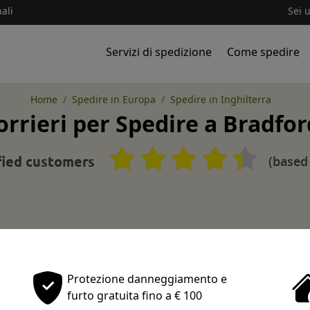
ali
Sei 
Servizi di spedizione
Come spedire
Home
Spedire in Europa
Spedire in Inghilterra
orrieri per Spedire a Bradfor
(based
fied customers
Protezione danneggiamento e
furto gratuita fino a € 100