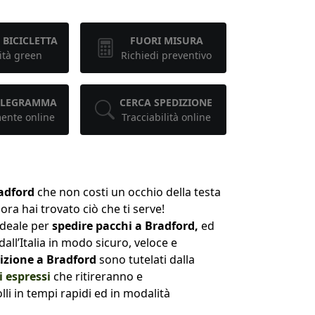
 BICICLETTA
FUORI MISURA
ità green
Richiedi preventivo
TELEGRAMMA
CERCA SPEDIZIONE
mente online
Tracciabilità online
adford
che non costi un occhio della testa
ora hai trovato ciò che ti serve!
ideale per
spedire pacchi a Bradford,
ed
all’Italia in modo sicuro, veloce e
izione a Bradford
sono tutelati dalla
i espressi
che ritireranno e
li in tempi rapidi ed in modalità