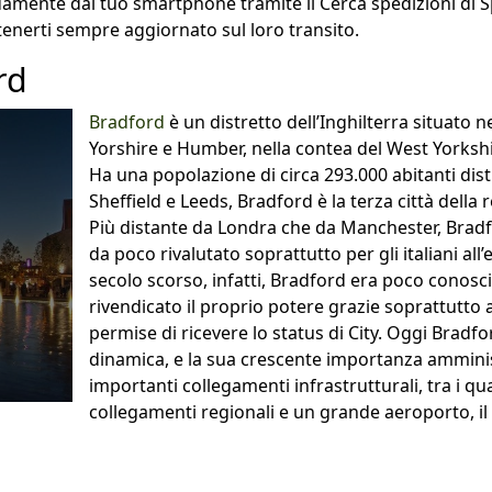
damente dal tuo smartphone tramite il Cerca spedizioni di 
tenerti sempre aggiornato sul loro transito.
rd
Bradford
è un distretto dell’Inghilterra situato n
Yorshire e Humber, nella contea del West Yorkshi
Ha una popolazione di circa 293.000 abitanti dist
Sheffield e Leeds, Bradford è la terza città della 
Più distante da Londra che da Manchester, Bradf
da poco rivalutato soprattutto per gli italiani all’
secolo scorso, infatti, Bradford era poco conosc
rivendicato il proprio potere grazie soprattutto al
permise di ricevere lo status di City. Oggi Brad
dinamica, e la sua crescente importanza amminis
importanti collegamenti infrastrutturali, tra i qua
collegamenti regionali e un grande aeroporto, il