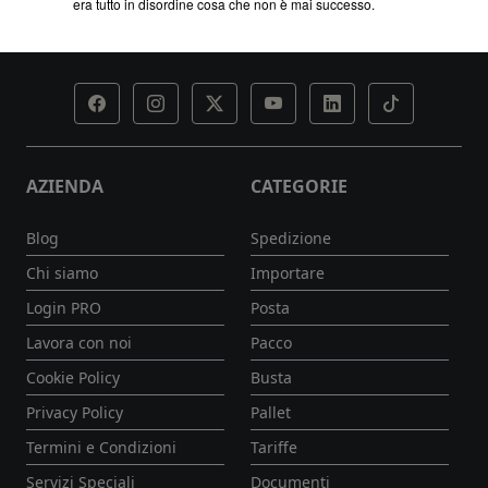
AZIENDA
CATEGORIE
Blog
Spedizione
Chi siamo
Importare
Login PRO
Posta
Lavora con noi
Pacco
Cookie Policy
Busta
Privacy Policy
Pallet
Termini e Condizioni
Tariffe
Servizi Speciali
Documenti