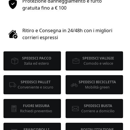
Protezione danneggiamento e furto
1
gratuita fino a € 100
COLLO 1
Ritiro e Consegna in 24/48h con i migliori
kg
cm
corrieri espressi
SPEDISCI PACCO
SPEDISCI VALIGIE
cm
cm
Italia ed estero
Comodo e veloce
SPEDISCI PALLET
SPEDISCI BICICLETTA
calcola
Conveniente e sicuro
Mobilità green
FUORI MISURA
SPEDISCI BUSTA
Richiedi preventivo
Corriere a domicilio
FRANCOBOLLI
POSTALIZZAZIONE