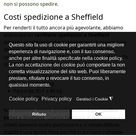
non si possono spedire
.
Costi spedizione a Sheffield
Per renderti il tutto ancora più agevolante, abbiamo
elaborato un
tariffario spedizioni a Sheffield
davvero accattivante che ti permetterà di risparmiare
denaro e di spendere solo in relazione a ciò che
spedisci. In particolare abbiamo elaborato delle tariffe
standard per fascia di peso e categoria:
Busta fino a 1 kg
Pacco da 0a 30 kg
Pacco da 30.1 a 40 kg
Pacco da 40.1 a 50 kg
Non esistono, invece, prezzi standard per
spedire
pallet a Sheffield
. Questa tipologia di spedizione è
infatti davvero molto particolare e ci rende difficile
stabilire una quota fissa perché ci arrivano richieste