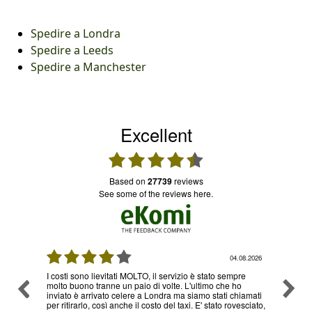
Spedire a Londra
Spedire a Leeds
Spedire a Manchester
Excellent
based on
27739
reviews
see some of the reviews here.
08.2026
03.08.2026
re
Ottimo servizio e prezzi, ritiro e consegna senza nessun
Ottimo
o
problema , sono già diverse volte che utilizzo il loro
hiamati
servizio
esciato,