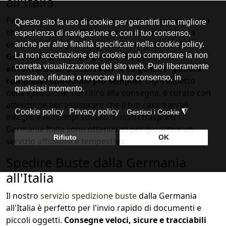
all'Italia
Per le
spedizioni pallets
forniamo soluzioni su misura
che garantiscono efficienza e sicurezza. La nostra
esperienza nel gestire
spedizioni di pallet dalla
Germania all'Italia significa che possiamo
affrontare con successo sia le esigenze logistiche
complesse che quelle più semplici
. Ogni aspetto
della spedizione, dal ritiro alla consegna, è curato con
attenzione per assicurare che il tuo carico arrivi
integro e nei tempi stabiliti. I nostri trasporti
Germania Italia sono ottimizzati per garantire un
servizio affidabile e tempestivo.
Spedire Buste dalla Germania
all'Italia
Il nostro
servizio spedizione buste
dalla Germania
all'Italia è perfetto per l'invio rapido di documenti e
piccoli oggetti.
Consegne veloci, sicure e tracciabili