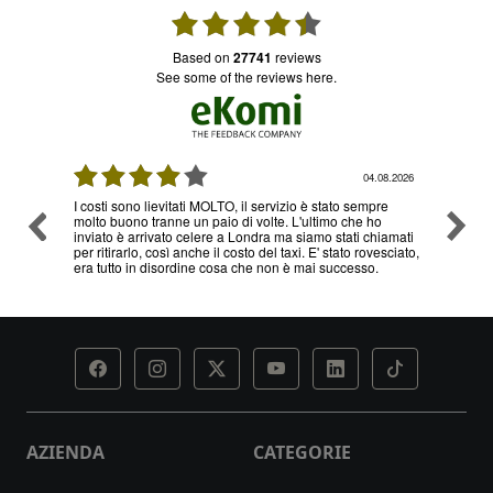
based on
27741
reviews
see some of the reviews here.
08.2026
04.08.2026
I costi sono lievitati MOLTO, il servizio è stato sempre
Ottimo
molto buono tranne un paio di volte. L'ultimo che ho
problem
inviato è arrivato celere a Londra ma siamo stati chiamati
servizi
per ritirarlo, così anche il costo del taxi. E' stato rovesciato,
era tutto in disordine cosa che non è mai successo.
AZIENDA
CATEGORIE