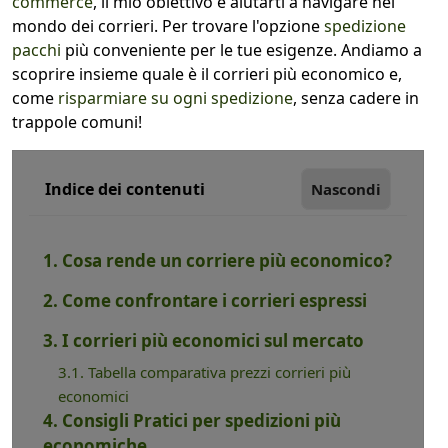
commerce
, il mio obiettivo è aiutarti a navigare nel
mondo dei corrieri. Per trovare l'opzione
spedizione
pacchi
più conveniente per le tue esigenze. Andiamo a
scoprire insieme quale è il corrieri più economico e,
come
risparmiare su ogni spedizione
, senza cadere in
trappole comuni!
Indice dei contenuti
Nascondi
1. Cosa rende un corriere più economico?
2. Come confrontare i corrieri espressi
3. I corrieri più economici sul mercato
3.1. Tabella comparativa prezzi corrieri più
economici
4. Consigli Pratici per spedizioni più
economiche