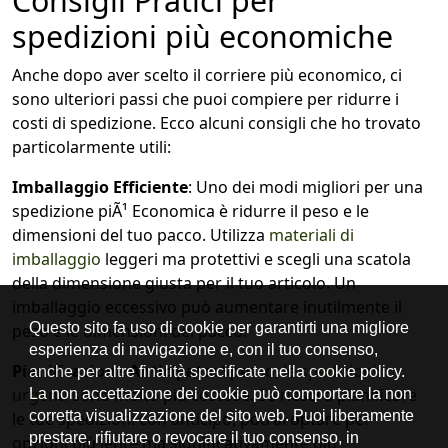
Consigli Pratici per
spedizioni più economiche
Anche dopo aver scelto il corriere più economico, ci
sono ulteriori passi che puoi compiere per ridurre i
costi di spedizione. Ecco alcuni consigli che ho trovato
particolarmente utili:
Imballaggio Efficiente
: Uno dei modi migliori per una
spedizione piÃ¹
Economica
è ridurre il peso e le
dimensioni del tuo pacco. Utilizza
materiali di
imballaggio
leggeri ma protettivi e scegli una scatola
della dimensione giusta per il tuo articolo. Un
imballaggio eccessivo può aumentare inutilmente il
peso e le dimensioni del pacco.
Pianificazione Anticipata
: Spesso, le
spedizioni
urgenti
sono molto più costose. Se riesci a pianificare
le tue spedizioni con anticipo, potrai optare per
opzioni più lente ma significativamente più