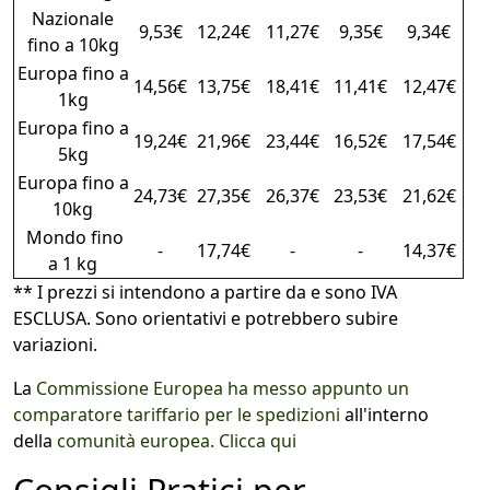
Nazionale
9,53€
12,24€
11,27€
9,35€
9,34€
fino a 10kg
Europa fino a
14,56€
13,75€
18,41€
11,41€
12,47€
1kg
Europa fino a
19,24€
21,96€
23,44€
16,52€
17,54€
5kg
Europa fino a
24,73€
27,35€
26,37€
23,53€
21,62€
10kg
Mondo fino
-
17,74€
-
-
14,37€
a 1 kg
** I prezzi si intendono a partire da e sono IVA
ESCLUSA. Sono orientativi e potrebbero subire
variazioni.
La
Commissione Europea ha messo appunto un
comparatore tariffario per le spedizioni
all'interno
della
comunità europea. Clicca qui