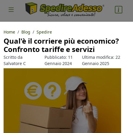
Home
Blog
Spedire
Qual'è il corriere più economico?
cosa spedire
Confronto tariffe e servizi
Pacco
Scritto da
Pubblicato: 11
Ultima modifica: 22
Nazione partenza
Salvatore C
Gennaio 2024
Gennaio 2025
Parlacino
Nazione arrivo
quantità