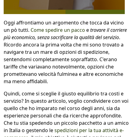
1
COLLO 1
Oggi affrontiamo un argomento che tocca da vicino
un pò tutti.
Come spedire un pacco
e
trovare il corriere
kg
cm
più economico, senza sacrificare la qualità del servizio
.
Ricordo ancora la prima volta che mi sono trovato a
navigare tra un mare di opzioni di spedizione,
sentendomi completamente sopraffatto. C'erano
cm
cm
tariffe che variavano notevolmente, opzioni che
promettevano velocità fulminea e altre economiche
ma meno affidabili.
calcola
Quindi, come si sceglie il giusto equilibrio tra costi e
servizio? In questo articolo, voglio condividere con voi
quello che ho imparato nel corso degli anni, sia da
esperienze personali che da ricerche approfondite.
Che tu stia spedendo un piccolo pacchetto a un amico
in Italia o gestendo le
spedizioni per la tua attività e-