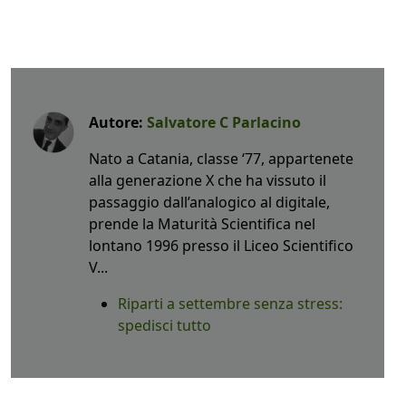
Autore:
Salvatore C Parlacino
Nato a Catania, classe ‘77, appartenete
alla generazione X che ha vissuto il
passaggio dall’analogico al digitale,
prende la Maturità Scientifica nel
lontano 1996 presso il Liceo Scientifico
V...
Riparti a settembre senza stress:
spedisci tutto