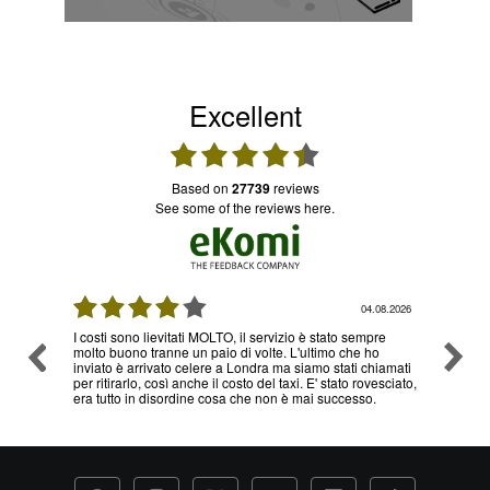
Excellent
based on
27739
reviews
see some of the reviews here.
08.2026
04.08.2026
I costi sono lievitati MOLTO, il servizio è stato sempre
Ottimo
molto buono tranne un paio di volte. L'ultimo che ho
problem
inviato è arrivato celere a Londra ma siamo stati chiamati
servizi
per ritirarlo, così anche il costo del taxi. E' stato rovesciato,
era tutto in disordine cosa che non è mai successo.