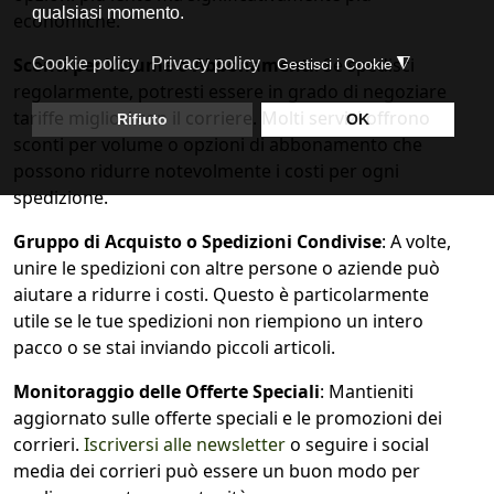
economiche.
Sconti per Volume o Abbonamenti
: Se spedisci
regolarmente, potresti essere in grado di negoziare
tariffe migliori con il corriere. Molti servizi offrono
sconti per volume o opzioni di abbonamento che
possono ridurre notevolmente i costi per ogni
spedizione.
Gruppo di Acquisto o Spedizioni Condivise
: A volte,
unire le spedizioni con altre persone o aziende può
aiutare a ridurre i costi. Questo è particolarmente
utile se le tue spedizioni non riempiono un intero
pacco o se stai inviando piccoli articoli.
Monitoraggio delle Offerte Speciali
: Mantieniti
aggiornato sulle offerte speciali e le promozioni dei
corrieri.
Iscriversi alle newsletter
o seguire i social
media dei corrieri può essere un buon modo per