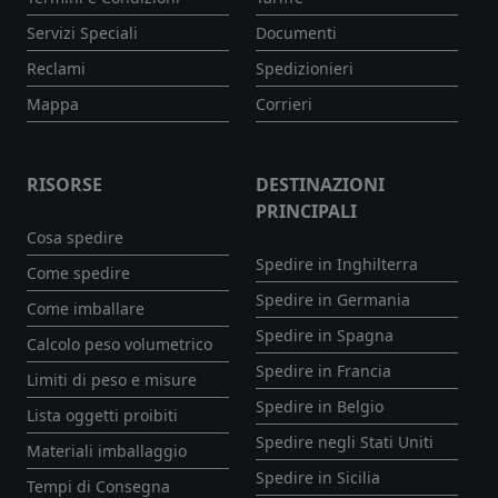
Servizi Speciali
Documenti
Reclami
Spedizionieri
Mappa
Corrieri
RISORSE
DESTINAZIONI
PRINCIPALI
Cosa spedire
Spedire in Inghilterra
Come spedire
Spedire in Germania
Come imballare
Spedire in Spagna
Calcolo peso volumetrico
Spedire in Francia
Limiti di peso e misure
Spedire in Belgio
Lista oggetti proibiti
Spedire negli Stati Uniti
Materiali imballaggio
Spedire in Sicilia
Tempi di Consegna