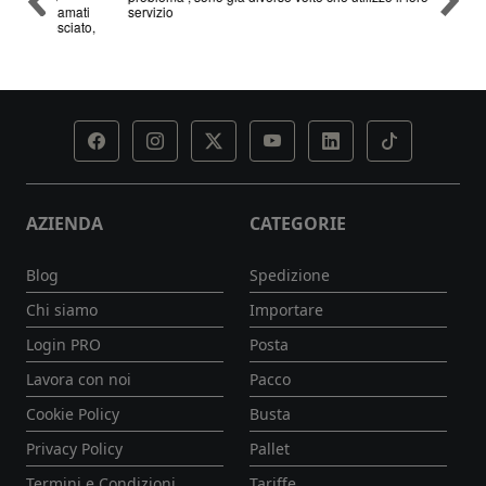
hiamati
servizio
esciato,
AZIENDA
CATEGORIE
Blog
Spedizione
Chi siamo
Importare
Login PRO
Posta
Lavora con noi
Pacco
Cookie Policy
Busta
Privacy Policy
Pallet
Termini e Condizioni
Tariffe