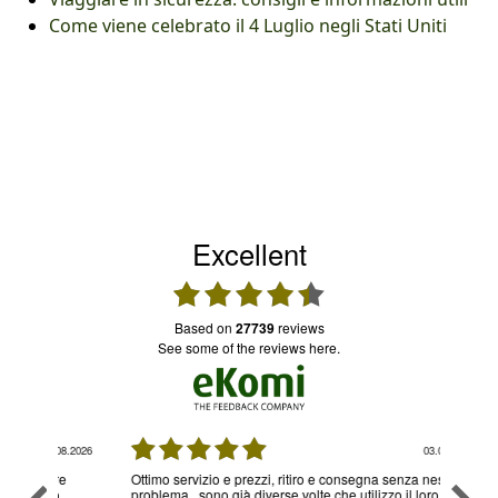
Come viene celebrato il 4 Luglio negli Stati Uniti
Excellent
based on
27739
reviews
see some of the reviews here.
08.2026
03.08.2026
re
Ottimo servizio e prezzi, ritiro e consegna senza nessun
Ottimo
o
problema , sono già diverse volte che utilizzo il loro