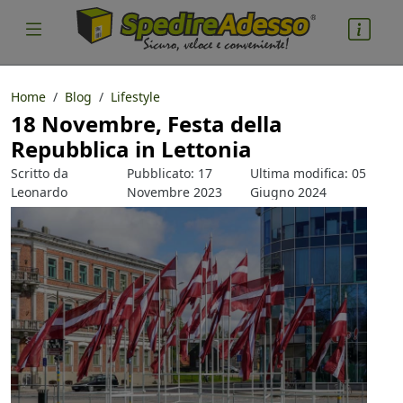
Home
Blog
Lifestyle
18 Novembre, Festa della
cosa spedire
Repubblica in Lettonia
Pacco
Scritto da
Pubblicato: 17
Ultima modifica: 05
Nazione partenza
Leonardo
Novembre 2023
Giugno 2024
Guerrini
Nazione arrivo
quantità