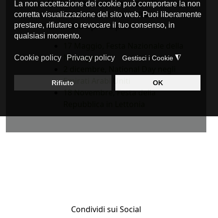
Ho iniziato questo lavoro nell’anno in
cui Facebook arrivava in Italia, Obama
diventava il primo pre...
17 Maggio, Festa Nazionale della
Norvegia
2 dicembre, National Day negli
Emirati Arabi Uniti
18 Novembre, Festa della
Repubblica in Lettonia
Condividi sui Social