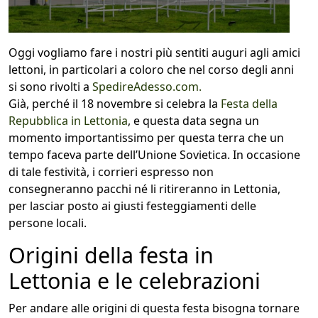
1
COLLO 1
Oggi vogliamo fare i nostri più sentiti auguri agli amici
lettoni, in particolari a coloro che nel corso degli anni
kg
cm
si sono rivolti a
SpedireAdesso.com.
Già, perché il 18 novembre si celebra la
Festa della
Repubblica in Lettonia
, e questa data segna un
momento importantissimo per questa terra che un
cm
cm
tempo faceva parte dell’Unione Sovietica. In occasione
di tale festività, i corrieri espresso non
consegneranno pacchi né li ritireranno in Lettonia,
per lasciar posto ai giusti festeggiamenti delle
calcola
persone locali.
Origini della festa in
Lettonia e le celebrazioni
Per andare alle origini di questa festa bisogna tornare