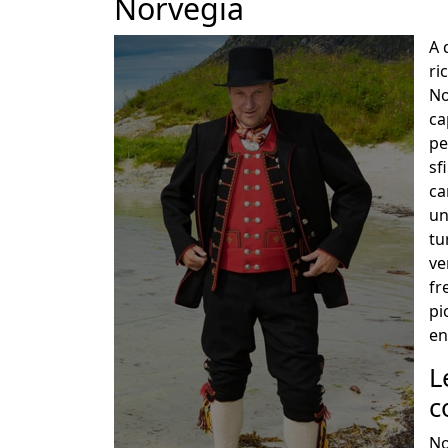
Norvegia
A 
ri
No
ca
pe
sf
ca
un
tu
ve
fr
pi
en
L
c
No