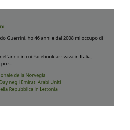
ni
o Guerrini, ho 46 anni e dal 2008 mi occupo di
ell’anno in cui Facebook arrivava in Italia,
pre...
ionale della Norvegia
Day negli Emirati Arabi Uniti
lla Repubblica in Lettonia