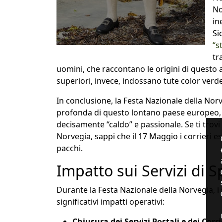
No
in
Si
“s
tr
uomini, che raccontano le origini di questo a
superiori, invece, indossano tute color verde
In conclusione, la Festa Nazionale della Nor
profonda di questo lontano paese europeo, in
decisamente “caldo” e passionale. Se ti trovi 
Norvegia, sappi che il 17 Maggio i corrieri e
pacchi.
Impatto sui Servizi di 
Durante la Festa Nazionale della Norvegia, i 
significativi impatti operativi:
Chiusura dei Servizi Postali e dei Corri