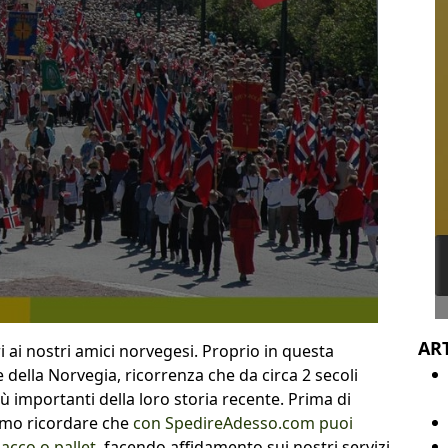
ART
i ai nostri amici norvegesi. Proprio in questa
le della Norvegia, ricorrenza che da circa 2 secoli
 importanti della loro storia recente. Prima di
iamo ricordare che
con SpedireAdesso.com puoi
pacco o pallet
, facendo affidamento sui nostri servizi