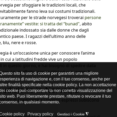
rvegia per sfoggiare le tradizioni locali, che
evitabilmente fanno leva sui costumi tradizionali.
curamente per le strade norvegesi troverai
persone
tranamente” vestite: si tratta del “bunad"
, abito
adizionale indossato sia dalle donne che dagli
ntico paese. I ragazzi dell’ultimo anno delle
, blu, nere e rosse.
vegia è un’occasione unica per conoscere l’anima
 cui a latitudini fredde vive un popolo
lì in questo giorno, e hai bisogno di spedire dalla
spressi non effettueranno ritiri né consegne di
Spedizione in Norvegia
servizi di spedizione e i corrieri espressi subiscono
eri
: In Norvegia, la maggior parte dei servizi postali