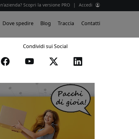
un'azienda? Scopri la versione PRO
|
Accedi
Dove spedire
Blog
Traccia
Contatti
Condividi sui Social