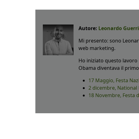
Autore:
Leonardo Guerri
Mi presento: sono Leonard
web marketing.
Ho iniziato questo lavoro n
Obama diventava il primo 
17 Maggio, Festa Naz
2 dicembre, National 
18 Novembre, Festa de