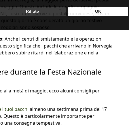
17 maggio. Questo include le grandi compagnie
NT, così come il servizio postale norvegese, Posten
e questo giorno è considerato un giorno festivo
ive regolari sono sospese.
o
: Anche i centri di smistamento e le operazioni
Questo significa che i pacchi che arrivano in Norvegia
bbero subire ritardi nell'elaborazione e nella
ere durante la Festa Nazionale
o alla metà di maggio, ecco alcuni consigli per
 i tuoi pacchi
almeno una settimana prima del 17
po. Questo è particolarmente importante per
ono una consegna tempestiva.