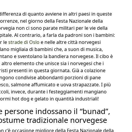
differenza di quanto avviene in altri paesi in queste
correnze, nel giorno della Festa Nazionale della
rvegia non ci sono parate militari per le vie della
pitale. Al contrario, a farla da padroni son i bambini:
r le
strade di Oslo
e nelle altre città norvegesi
ilano migliaia di bambini che, a suon di musica,
ntano e sventolano la bandiera norvegese. Il cibo è
 altro elemento che unisce sia i norvegesi che i
risti presenti in questa giornata. Già a colazione
ngono condivise abbondanti porzioni di pane
esco, salmone affumicato e uova strapazzate. I più
ccoli, invece, durante i festeggiamenti mangiano
ormi hot dog e gelato in quantità industriali!
e persone indossano il “bunad”,
ostume tradizionale norvegese
n c’è occasione migliore della Festa Nazionale della