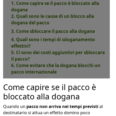
1. Come capire se il pacco è bloccato alla
dogana
2. Quali sono le cause di un blocco alla
dogana del pacco
3. Come sbloccare il pacco alla dogana
4. Quali sono i tempi di sdoganamento
effettivi?
5. Ci sono dei costi aggiuntivi per sbloccare
il pacco?
6. Come evitare che la dogana blocchi un
pacco internazionale
Come capire se il pacco è
bloccato alla dogana
Quando un
pacco non arriva nei tempi previsti
al
destinatario si attua un effetto domino poco