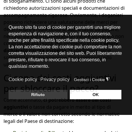
di sdoganamento. Ci sono alcuni prodotti che
richiedono autorizzazioni speciali e documentazioni di
accompagnamento rigorose. Ovviamente, i doganieri
possono richiedere una valutazione delle merci per
determinare il reale costo di dazi o tasse da pagare,
nel caso sia stato riscontrato un valore dichiarato non
congruente alla realtà. Nel momento in cui il
valore
dichiarato risulta sospetto
, la spedizione viene
sottoposta ad una ispezione fisica comportando
ulteriori ritardi.
Ci sono dei costi aggiuntivi
per sbloccare il pacco?
Come accennato,
ci potrebbero essere dei costi
aggiuntivi
o tasse da pagare in merito al tipo di
merce o il valore non corretto secondo le normative
legali del Paese di destinazione: