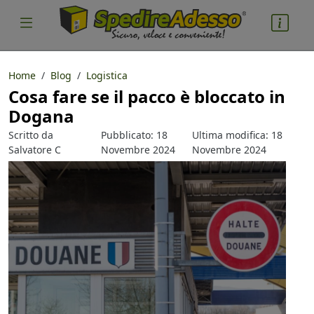
Home
Blog
Logistica
Cosa fare se il pacco è bloccato in
cosa spedire
Dogana
Pacco
Scritto da
Pubblicato: 18
Ultima modifica: 18
Nazione partenza
Salvatore C
Novembre 2024
Novembre 2024
Parlacino
Nazione arrivo
quantità