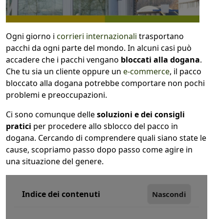
1
COLLO 1
Ogni giorno i
corrieri internazionali
trasportano
pacchi da ogni parte del mondo. In alcuni casi può
kg
cm
accadere che i pacchi vengano
bloccati alla dogana
.
Che tu sia un cliente oppure un
e-commerce
, il pacco
bloccato alla dogana potrebbe comportare non pochi
problemi e preoccupazioni.
cm
cm
Ci sono comunque delle
soluzioni e dei consigli
pratici
per procedere allo sblocco del pacco in
dogana. Cercando di comprendere quali siano state le
calcola
cause, scopriamo passo dopo passo come agire in
una situazione del genere.
Indice dei contenuti
Nascondi