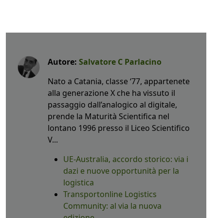
Autore:
Salvatore C Parlacino
Nato a Catania, classe ‘77, appartenete
alla generazione X che ha vissuto il
passaggio dall’analogico al digitale,
prende la Maturità Scientifica nel
lontano 1996 presso il Liceo Scientifico
V...
UE-Australia, accordo storico: via i
dazi e nuove opportunità per la
logistica
Transportonline Logistics
Community: al via la nuova
edizione