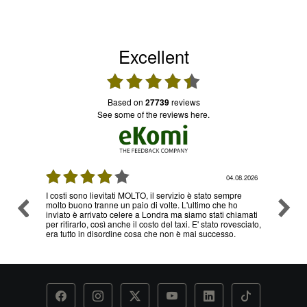
Excellent
based on
27739
reviews
see some of the reviews here.
08.2026
04.08.2026
I costi sono lievitati MOLTO, il servizio è stato sempre
Ottimo
molto buono tranne un paio di volte. L'ultimo che ho
problem
inviato è arrivato celere a Londra ma siamo stati chiamati
servizi
per ritirarlo, così anche il costo del taxi. E' stato rovesciato,
era tutto in disordine cosa che non è mai successo.