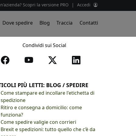
un'azienda? Scopri la versione PRO
|
Accedi
Dove spedire
Blog
Traccia
Contatti
Condividi sui Social
ICOLI PIÙ LETTI: BLOG / SPEDIRE
Come stampare ed incollare l'etichetta di
spedizione
Ritiro e consegna a domicilio: come
funziona?
Come spedire valigie con corrieri
Brexit e spedizioni: tutto quello che c’è da