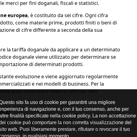
e merci per fini doganali, fiscali e statistici.
one europea
, è costituito da sei cifre. Ogni cifra
dotto, come materie prime, prodotti finiti o beni di
ione di cifre differente a seconda della sua
are la tariffa doganale da applicare a un determinato
codice doganale viene utilizzato per determinare se
l'importazione di determinati prodotti.
costante evoluzione e viene aggiornato regolarmente
mercializzati e nei modelli di business. Per la
odotto puoi
consultare l'elenco ufficiale Taric
ale
e identifica un prodotto specifico. Questo numero
delle dogane (WCO)
ed è utilizzato in tutto il mondo