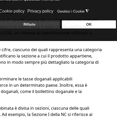
tate.
inata
i classificazione dei prodotti utilizzato a livello
zione di merci. Essa è stata creata dall'Unione
(SA), un sistema di classificazione utilizzato a
i cifre, ciascuno dei quali rappresenta una categoria
tificano la sezione a cui il prodotto appartiene,
ono in modo sempre più dettagliato la categoria di
rminare le tasse doganali applicabili
erce in un determinato paese. Inoltre, essa è
 doganali, come il bollettino doganale e la
inata è divisa in sezioni, ciascuna delle quali
 Ad esempio, la Sezione I della NC si riferisce ai