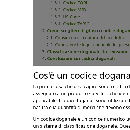
1.6.1. Codice EORI
1.6.2. Codice MID
1.6.3. HS Code
1.6.4. Codice TARIC
2. Come scegliere il giusto codice dogan
2.1. Considerare la natura del prodotto
2.2. Conoscere le leggi doganali del paese
3. Classificazione doganale: la revision
4. Conclusioni sui codici doganali
Cos'è un codice dogana
La prima cosa che devi capire sono i codici
assegnato a un prodotto specifico che identi
applicabile. I codici doganali sono utilizzati 
natura e la quantità di merci che devono ess
Un codice doganale è un codice numerico uti
un sistema di classificazione doganale. Qu