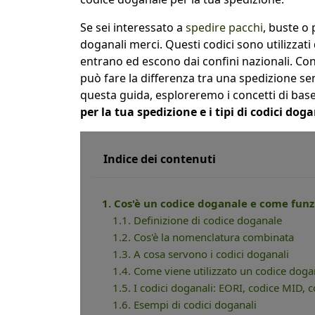
Se sei interessato a
spedire pacchi
, buste o 
doganali merci. Questi codici sono utilizzati 
entrano ed escono dai confini nazionali. Con
può fare la differenza tra una spedizione s
questa guida, esploreremo i concetti di bas
per la tua spedizione e i tipi di codici doga
Indice dei contenuti
1. Cos'è un codice doganale e come fun
1.1. Definizione di codice doganale
1.2. Cos'è la nomenclatura combinata
1.3. A cosa servono i codici doganali
1.4. Come viene utilizzato un codice doga
1.5. I codici doganali: EORI, codice MID, 
1.6. Esempi di codici doganali