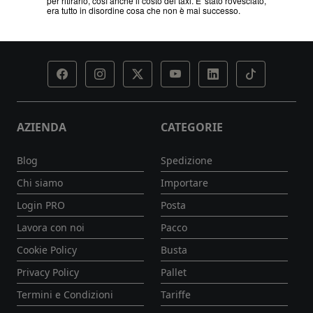
 taxi. E' stato rovesciato,
n è mai successo.
AZIENDA
CATEGORIE
Blog
Spedizione
Chi siamo
Importare
Login PRO
Posta
Lavora con noi
Pacco
Cookie Policy
Busta
Privacy Policy
Pallet
Termini e Condizioni
Tariffe