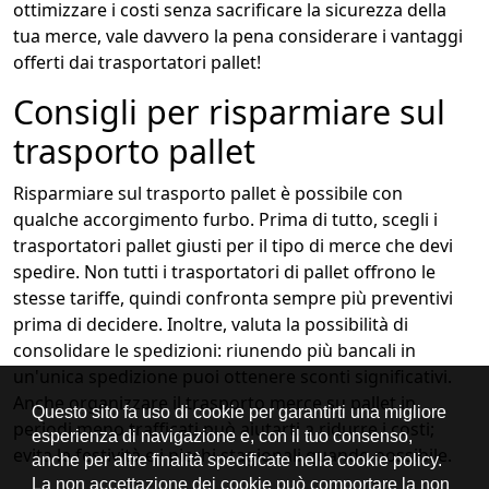
ottimizzare i costi senza sacrificare la sicurezza della
tua merce, vale davvero la pena considerare i vantaggi
offerti dai trasportatori pallet!
Consigli per risparmiare sul
trasporto pallet
Risparmiare sul trasporto pallet è possibile con
qualche accorgimento furbo. Prima di tutto, scegli i
trasportatori pallet giusti per il tipo di merce che devi
spedire. Non tutti i trasportatori di pallet offrono le
stesse tariffe, quindi confronta sempre più preventivi
prima di decidere. Inoltre, valuta la possibilità di
consolidare le spedizioni: riunendo più bancali in
un'unica spedizione puoi ottenere sconti significativi.
Anche organizzare il trasporto merce su pallet in
periodi meno trafficati può aiutarti a ridurre i costi;
evita le festività e i picchi stagionali quando possibile.