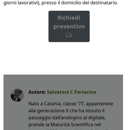
giorni lavorativi), presso il domicilio del destinatario.
Richiedi
preventivo
Autore:
Salvatore C Parlacino
Nato a Catania, classe ‘77, appartenete
alla generazione X che ha vissuto il
passaggio dall’analogico al digitale,
prende la Maturità Scientifica nel