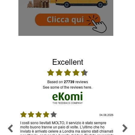
Excellent
based on
27739
reviews
see some of the reviews here.
04.08.2026
03.08.
vizio è stato sempre
Ottimo servizio e prezzi, ritiro e consegna senza ness
e. L'ultimo che ho
problema , sono già diverse volte che utilizzo il loro
ma siamo stati chiamati
servizio