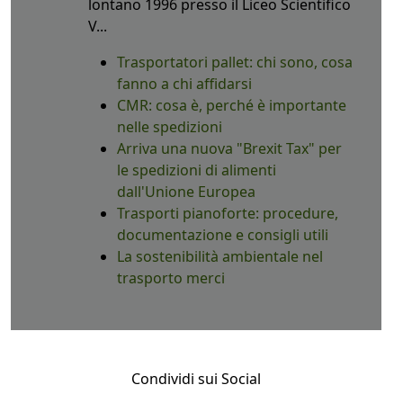
lontano 1996 presso il Liceo Scientifico
V...
Trasportatori pallet: chi sono, cosa
fanno a chi affidarsi
CMR: cosa è, perché è importante
nelle spedizioni
Arriva una nuova "Brexit Tax" per
le spedizioni di alimenti
dall'Unione Europea
Trasporti pianoforte: procedure,
documentazione e consigli utili
La sostenibilità ambientale nel
trasporto merci
Condividi sui Social