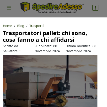
Home
Blog
Trasporti
Trasportatori pallet: chi sono,
cosa spedire
cosa fanno a chi affidarsi
Pacco
Scritto da
Pubblicato: 08
Ultima modifica: 08
Nazione partenza
Salvatore C
Novembre 2024
Novembre 2024
Parlacino
Nazione arrivo
quantità