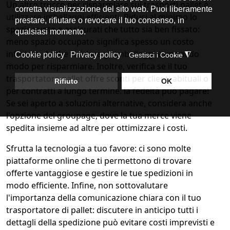
Un altro trucco per risparmiare sui trasporti pallet è
utilizzare imballaggi efficienti
. Riduci al minimo lo
spazio vuoto e assicurati che tutto sia ben fissato:
meno spazio occupato significa spesso un costo
inferiore. Anche
riciclare gli imballaggi
è un valido
modo per risparmiare. Inoltre, verifica se il tuo
trasportatore pallet offre sconti per clienti abituali o
per contratti a lungo termine: la fedeltà può pagare!
Se sei aperto a soluzioni alternative, considera anche
l'opzione del groupage, dove la tua merce viene
spedita insieme ad altre per ottimizzare i costi.
Sfrutta la tecnologia a tuo favore: ci sono molte
piattaforme online che ti permettono di trovare
offerte vantaggiose e gestire le tue spedizioni in
modo efficiente. Infine, non sottovalutare
l'importanza della comunicazione chiara con il tuo
trasportatore di pallet: discutere in anticipo tutti i
dettagli della spedizione può evitare costi imprevisti e