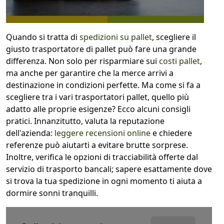
1
COLLO 1
Quando si tratta di
spedizioni su pallet
, scegliere il
giusto trasportatore di pallet può fare una grande
kg
cm
differenza. Non solo per risparmiare sui
costi pallet
,
ma anche per garantire che la merce arrivi a
destinazione in condizioni perfette. Ma come si fa a
scegliere tra i vari trasportatori pallet, quello più
cm
cm
adatto alle proprie esigenze? Ecco alcuni consigli
pratici. Innanzitutto, valuta la reputazione
dell'azienda:
leggere recensioni online
e chiedere
referenze può aiutarti a evitare brutte sorprese.
calcola
Inoltre, verifica le opzioni di tracciabilità offerte dal
servizio di trasporto bancali; sapere esattamente dove
si trova la tua spedizione in ogni momento ti aiuta a
dormire sonni tranquilli.