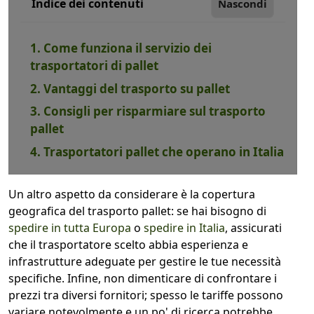
Indice dei contenuti
Nascondi
1. Come funziona il servizio dei
trasportatori di pallet
2. Vantaggi del trasporto su pallet
3. Consigli per risparmiare sul trasporto
pallet
4. Trasportatori pallet che operano in Italia
Un altro aspetto da considerare è la copertura
geografica del trasporto pallet: se hai bisogno di
spedire in tutta Europa
o
spedire in Italia
, assicurati
che il trasportatore scelto abbia esperienza e
infrastrutture adeguate per gestire le tue necessità
specifiche. Infine, non dimenticare di confrontare i
prezzi tra diversi fornitori; spesso le tariffe possono
variare notevolmente e un po' di ricerca potrebbe