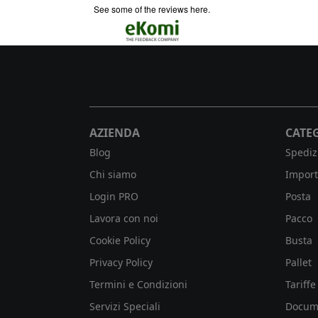
ro da casa
see some of the reviews here.
 mi
AZIENDA
CATE
Blog
Spediz
Chi siamo
Import
Login PRO
Posta
Lavora con noi
Pacco
Cookie Policy
Busta
Privacy Policy
Pallet
Termini e Condizioni
Tariffe
Servizi Speciali
Docum