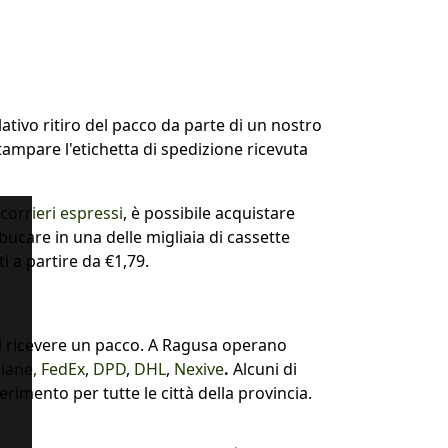
lativo ritiro del pacco da parte di un nostro
tampare l'etichetta di spedizione ricevuta
corrieri espressi
, è possibile acquistare
mbucare in una delle migliaia di cassette
 a partire da €1,79.
i ricevere un pacco. A Ragusa operano
liane,
FedEx
,
DPD
,
DHL
,
Nexive
.
Alcuni di
imento per tutte le città della provincia.