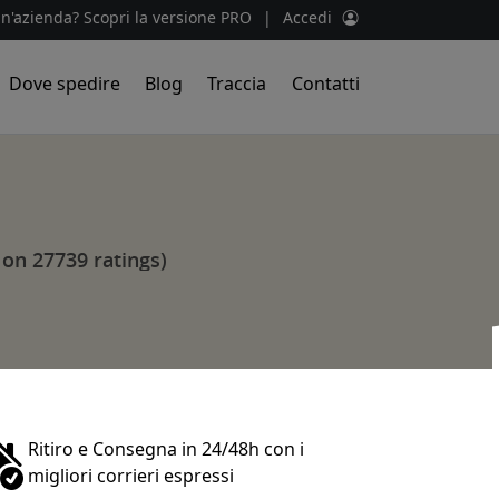
un'azienda? Scopri la versione PRO
|
Accedi
Dove spedire
Blog
Traccia
Contatti
a
 on 27739 ratings)
Ritiro e Consegna in 24/48h con i
migliori corrieri espressi