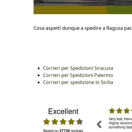
Cosa aspetti dunque a spedire a Ragusa pacch
Corrieri per Spedizioni Siracusa
Corrieri per Spedizioni Palermo
Corrieri per spedizione in Sicilia
Excellent
31.07.2026
30.07.2026
mpo, per
Una garanzia. Ho usato già tante volte questo
Very fast, frie
ia in
servizio e mi sono trovata molto bene.
Highly recomme
oledì sono
Puntuali e trasparenti. Assistenza: funziona e
something fast
based on
27739
reviews
onibile su
il personale è cordiale