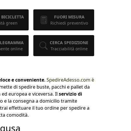
 BICICLETTA
FUORI MISURA
ità green
Richiedi preventivo
TELEGRAMMA
CERCA SPEDIZIONE
mente online
Tracciabilità online
eloce e conveniente
.
SpedireAdesso.com è
ette di spedire buste, pacchi e pallet da
a ed europea e viceversa. Il
servizio di
iro e la consegna a domicilio tramite
trai effettuare il tuo ordine per spedire a
utta comodità.
agusa