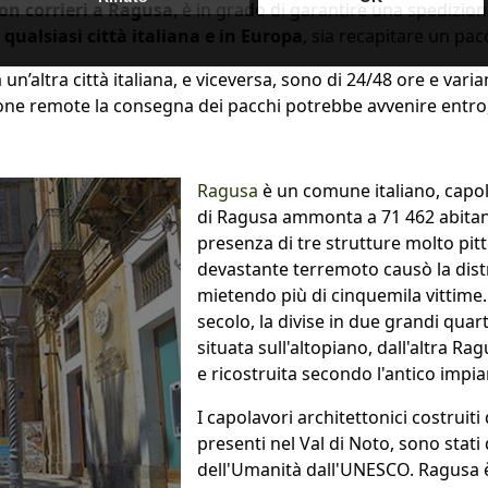
on corrieri a Ragusa
, è in grado di garantire una spedizion
qualsiasi città italiana e in Europa
, sia recapitare un pa
n’altra città italiana, e viceversa, sono di 24/48 ore e vari
one remote la consegna dei pacchi potrebbe avvenire entro, e 
Ragusa
è un comune italiano, capolu
di Ragusa ammonta a 71 462 abitanti.
presenza di tre strutture molto pitt
devastante terremoto causò la distru
mietendo più di cinquemila vittime. 
secolo, la divise in due grandi quar
situata sull'altopiano, dall'altra Rag
e ricostruita secondo l'antico imp
I capolavori architettonici costruiti
presenti nel Val di Noto, sono stati
dell'Umanità dall'UNESCO. Ragusa è