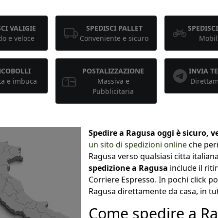
CI VALIGIE
SPEDISCI PALLET
SPEDISCI
o e veloce
Conveniente e sicuro
Mobil
NCOBOLLI
POSTALIZZAZIONE
INVIA 
ta e imbuca
Massiva e
Diretta
Pubblicitaria
Spedire a Ragusa oggi è sicuro, v
un sito di spedizioni online
che perm
Ragusa verso qualsiasi citta italian
spedizione a Ragusa
include il rit
Corriere Espresso. In pochi click po
Ragusa direttamente da casa, in t
Come spedire a R