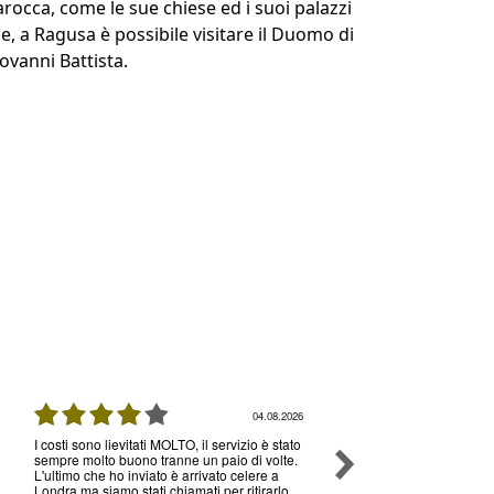
rocca, come le sue chiese ed i suoi palazzi
e, a Ragusa è possibile visitare il Duomo di
iovanni Battista.
04.08.2026
I costi sono lievitati MOLTO, il servizio è stato
Ottimo servizio e prezzi, 
sempre molto buono tranne un paio di volte.
senza nessun problema , 
L'ultimo che ho inviato è arrivato celere a
volte che utilizzo il loro s
Londra ma siamo stati chiamati per ritirarlo,