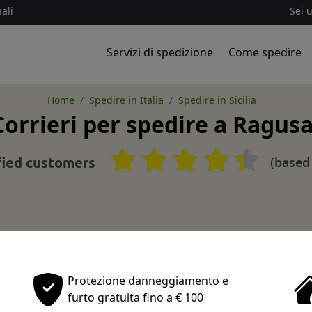
ali
Sei 
Servizi di spedizione
Come spedire
Home
Spedire in Italia
Spedire in Sicilia
Corrieri per spedire a Ragus
(based
fied customers
Protezione danneggiamento e
furto gratuita fino a € 100