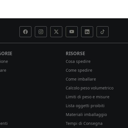
GORIE
RISORSE
ione
Cosa spedire
are
Come spedire
Come imballare
Calcolo peso volumetrico
Limiti di peso e misure
Lista oggetti proibiti
Materiali imballaggio
enti
Tempi di Consegna