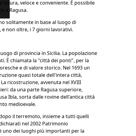
e sicura, veloce e conveniente. È possibile
cco a Ragusa.
ano solitamente in base al luogo di
non oltre, i 7 giorni lavorativi.
ogo di provincia in Sicilia. La popolazione
 È chiamata la "città dei ponti", per la
oresche e di valore storico. Nel 1693 un
zione quasi totale dell'intera città,
La ricostruzione, avvenuta nel XVIII
tieri: da una parte Ragusa superiore,
usa Ibla, sorta dalle rovine dell'antica città
ianto medioevale.
 dopo il terremoto, insieme a tutti quelli
 dichiarati nel 2002 Patrimonio
 uno dei luoghi più importanti per la