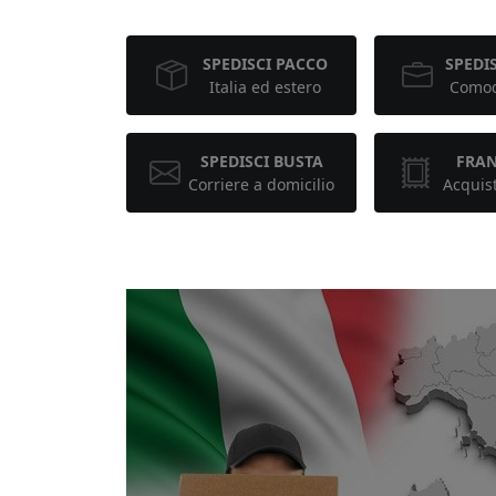
SPEDISCI PACCO
SPEDIS
Italia ed estero
Comod
SPEDISCI BUSTA
FRA
Corriere a domicilio
Acquis