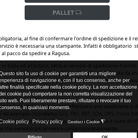
PALLET
igatoria, al fine di confermare l'ordine di spedizione e il re
ervizio è necessaria una stampante. Infatti è obbligatorio s
e al pacco da spedire a Ragusa.
in Italia ed all'estero
, oltre al servizio di spedizione tramite
digitali da stampare, ritagliare ed incollare alla busta da i
 Questo tipologia di
spedizione busta
ha costi molto contenuti
nte è perché hai bisogno di effettuare una spedizione o d
cui ad esempio ricordiamo
GLS
,
TNT
,
BRT
,
SDA
,
UPS
,
Poste Ita
ino, centro smistamento e automezzi a Ragusa e sono di rifer
gione che servono più province contemporaneamente.