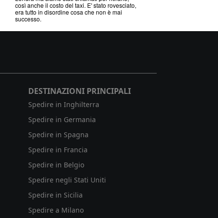
così anche il costo del taxi. E' stato rovesciato,
era tutto in disordine cosa che non è mai
successo.
DESTINAZIONI PRINCIPALI
Spedire in Inghilterra
Spedire in Germania
Spedire in Spagna
Spedire in Francia
Spedire in Belgio
Spedire negli Stati Uniti
Spedire in Sicilia
Spedire a Milano