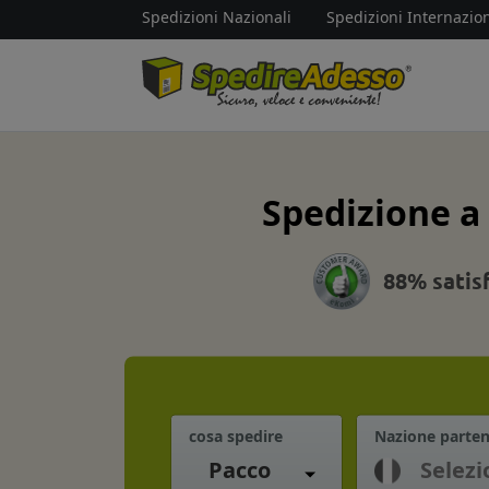
Spedizioni Nazionali
Spedizioni Internazion
Spedizione a 
88% satis
cosa spedire
Nazione parte
Pacco