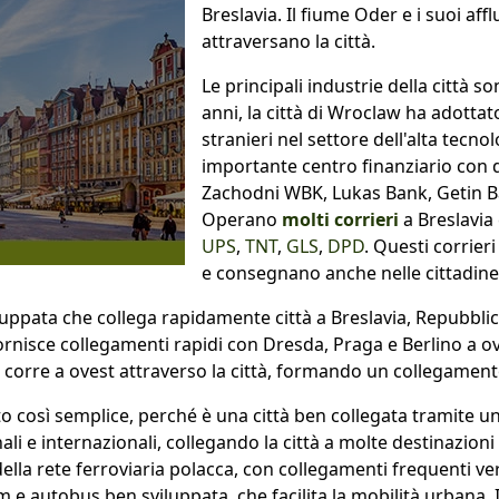
Breslavia. Il fiume Oder e i suoi aff
attraversano la città.
Le principali industrie della città so
anni, la città di Wroclaw ha adottato
stranieri nel settore dell'alta tecn
importante centro finanziario con d
Zachodni WBK, Lukas Bank, Getin 
Operano
molti corrieri
a Breslavia
UPS
,
TNT
,
GLS
,
DPD
. Questi corrieri
e consegnano anche nelle cittadine 
uppata che collega rapidamente città a Breslavia, Repubblic
fornisce collegamenti rapidi con Dresda, Praga e Berlino a ove
 corre a ovest attraverso la città, formando un collegamento
to così semplice, perché è una città ben collegata tramite un
li e internazionali, collegando la città a molte destinazioni 
lla rete ferroviaria polacca, con collegamenti frequenti vers
m e autobus ben sviluppata, che facilita la mobilità urbana. 