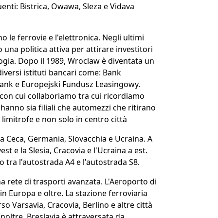
luenti: Bistrica, Owawa, Sleza e Vidava
no le ferrovie e l'elettronica. Negli ultimi
 una politica attiva per attirare investitori
ologia. Dopo il 1989, Wroclaw è diventata un
iversi istituti bancari come: Bank
Bank e Europejski Fundusz Leasingowy.
 con cui collaboriamo tra cui ricordiamo
 hanno sia filiali che automezzi che ritirano
limitrofe e non solo in centro città
a Ceca, Germania, Slovacchia e Ucraina. A
st e la Slesia, Cracovia e l'Ucraina a est.
 tra l'autostrada A4 e l'autostrada S8.
a rete di trasporti avanzata. L'Aeroporto di
in Europa e oltre. La stazione ferroviaria
o Varsavia, Cracovia, Berlino e altre città
Inoltre, Breslavia è attraversata da