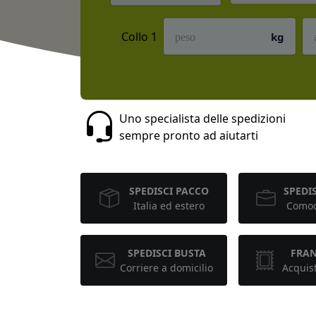
Collo 1
kg
Uno specialista delle spedizioni
sempre pronto ad aiutarti
SPEDISCI PACCO
SPEDIS
Italia ed estero
Comod
SPEDISCI BUSTA
FRA
Corriere a domicilio
Acquis