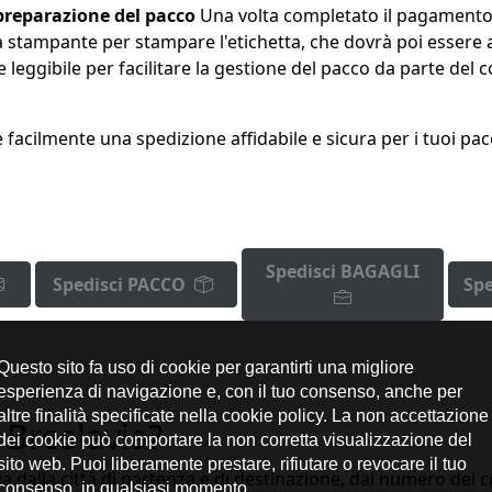
 preparazione del pacco
Una volta completato il pagamento, r
a stampante per stampare l'etichetta, che dovrà poi essere 
a e leggibile per facilitare la gestione del pacco da parte de
acilmente una spedizione affidabile e sicura per i tuoi pac
Spedisci BAGAGLI
Spedisci PACCO
Spe
 Breslavia?
a dalla città di partenza e di destinazione, dal numero dei co