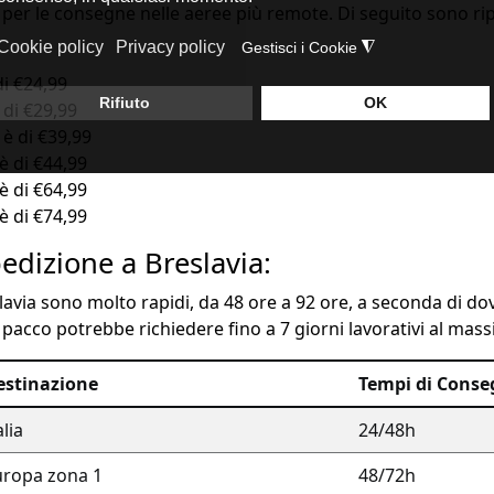
per le consegne nelle aeree più remote. Di seguito sono ripo
di €24,99
è di €29,99
 è di €39,99
è di €44,99
è di €64,99
è di €74,99
edizione a Breslavia:
avia sono molto rapidi, da 48 ore a 92 ore, a seconda di dove
 pacco potrebbe richiedere fino a 7 giorni lavorativi al mas
estinazione
Tempi di Cons
alia
24/48h
uropa zona 1
48/72h