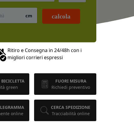
cm
calcola
Ritiro e Consegna in 24/48h con i
migliori corrieri espressi
 BICICLETTA
FUORI MISURA
ità green
Richiedi preventivo
TELEGRAMMA
CERCA SPEDIZIONE
mente online
Tracciabilità online