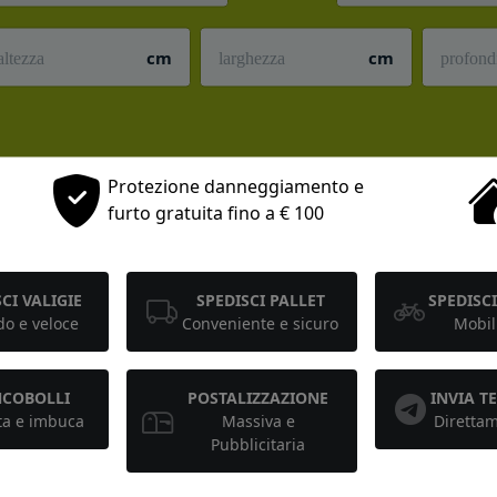
cm
cm
Protezione danneggiamento e
furto gratuita fino a € 100
CI VALIGIE
SPEDISCI PALLET
SPEDISCI
o e veloce
Conveniente e sicuro
Mobil
NCOBOLLI
POSTALIZZAZIONE
INVIA 
ta e imbuca
Massiva e
Diretta
Pubblicitaria