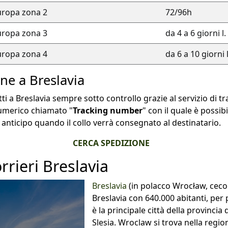
uropa zona 2
72/96h
uropa zona 3
da 4 a 6 giorni l.
uropa zona 4
da 6 a 10 giorni l
ne a Breslavia
tti a Breslavia sempre sotto controllo grazie al servizio di t
umerico chiamato "
Tracking number
" con il quale è possib
 anticipo quando il collo verrà consegnato al destinatario.
CERCA SPEDIZIONE
rrieri Breslavia
Breslavia
(in polacco Wrocław, ceco V
Breslavia con 640.000 abitanti, per 
è la principale città della provincia 
Slesia. Wroclaw si trova nella region