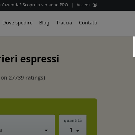
un'azienda? Scopri la versione PRO
|
Accedi
Dove spedire
Blog
Traccia
Contatti
ieri espressi
 on 27739 ratings)
quantità
1