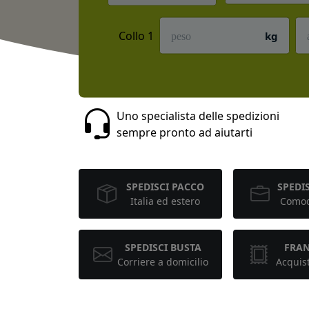
Collo 1
kg
Uno specialista delle spedizioni
sempre pronto ad aiutarti
SPEDISCI PACCO
SPEDIS
Italia ed estero
Comod
SPEDISCI BUSTA
FRA
Corriere a domicilio
Acquis