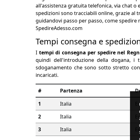
all'assistenza gratuita telefonica, via chat 
spedizioni sono tracciabili online, grazie al
guidandovi passo per passo, come spedire ne
SpedireAdesso.com
Tempi consegna e spedizio
I
tempi di consegna per spedire nel Reg
quindi dell'introduzione della dogana, i
sdoganamento che sono sotto stretto contr
incaricati.
#
Partenza
D
1
Italia
E
2
Italia
E
3
Italia
E