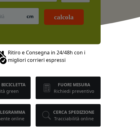
cm
calcola
Ritiro e Consegna in 24/48h con i
migliori corrieri espressi
 BICICLETTA
FUORI MISURA
ità green
Richiedi preventivo
TELEGRAMMA
CERCA SPEDIZIONE
mente online
Tracciabilità online