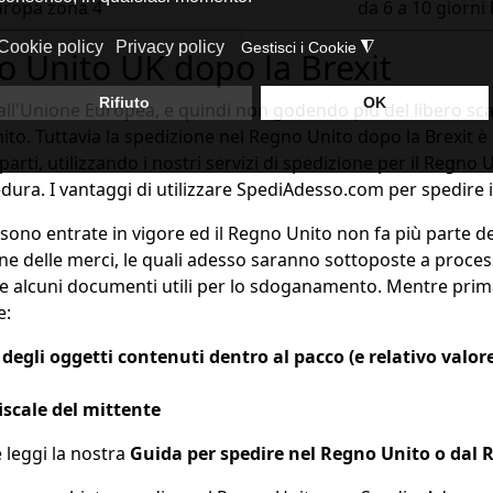
uropa zona 4
da 6 a 10 giorni l
 Unito UK dopo la Brexit
all'Unione Europea, e quindi non godendo più del libero scam
to. Tuttavia la spedizione nel Regno Unito dopo la Brexit
rti, utilizzando i nostri servizi di spedizione per il Regno U
edura. I vantaggi di utilizzare SpediAdesso.com per spedire 
sono entrate in vigore ed il Regno Unito non fa più parte d
ne delle merci, le quali adesso saranno sottoposte a proces
are alcuni documenti utili per lo sdoganamento. Mentre prima 
e:
a degli oggetti contenuti dentro al pacco (e relativo valo
iscale del mittente
 leggi la nostra
Guida per spedire nel Regno Unito o dal Re