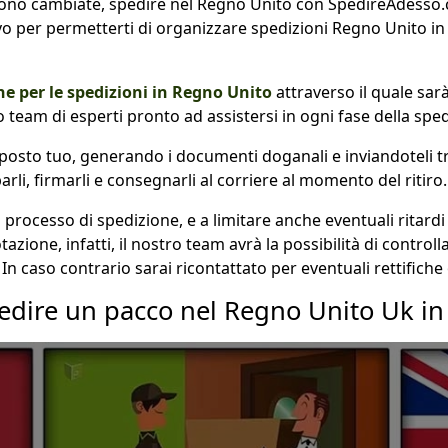
sono cambiate, spedire nel Regno Unito con SpedireAdesso.
o per permetterti di organizzare spedizioni Regno Unito i
e per le spedizioni in Regno Unito
attraverso il quale sa
team di esperti pronto ad assistersi in ogni fase della sped
 posto tuo, generando i documenti doganali e inviandoteli tr
li, firmarli e consegnarli al corriere al momento del ritiro.
 il processo di spedizione, e a limitare anche eventuali ritard
ione, infatti, il nostro team avrà la possibilità di controlla
 In caso contrario sarai ricontattato per eventuali rettifiche
dire un pacco nel Regno Unito Uk in 