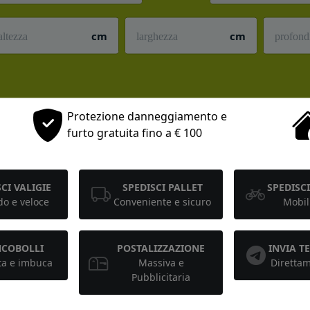
cm
cm
Protezione danneggiamento e
furto gratuita fino a € 100
CI VALIGIE
SPEDISCI PALLET
SPEDISCI
o e veloce
Conveniente e sicuro
Mobil
NCOBOLLI
POSTALIZZAZIONE
INVIA 
ta e imbuca
Massiva e
Diretta
Pubblicitaria