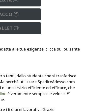
USTA
ACCO
ALLET
 adatta alle tue esigenze, clicca sul pulsante
o tanti; dallo studente che si trasferisce
. Ma perché utilizzare SpedireAdesso.com
 di un servizio efficiente ed efficace, che
line
è veramente semplice e veloce. E'
ne.
i 6 giorni lavorativi. Grazie