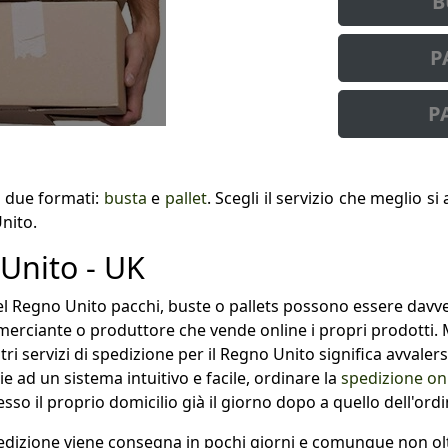
B
P
P
ri due formati:
busta
e
pallet
. Scegli il servizio che meglio si
nito.
 Unito - UK
l Regno Unito pacchi, buste o pallets possono essere davver
mmerciante o produttore che vende online i propri prodotti
ri servizi di spedizione per il Regno Unito significa avvalersi
e ad un sistema intuitivo e facile, ordinare la
spedizione on
esso il proprio domicilio già il giorno dopo a quello dell'ordi
izione viene consegna in pochi giorni e comunque non oltre 