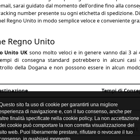
o email, sarai guidato dal momento dell'ordine fino alla cons
 tracking number presente su ogni etichetta di spedizione. D
l Regno Unito in modo semplice veloce e conveniente grazie 
ne Regno Unito
no Unito UK
sono molto veloci e in genere vanno dai 3 ai 4 g
 tempi di consegna standard potrebbero in alcuni casi 
ollo della Dogana e non possono essere in alcun modo co
estinazione
Tempi di Cons
uropa zona 1
48/72h
uropa zona 2
72/96h
uropa zona 3
da 4 a 6 giorni l.