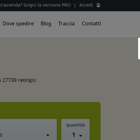
un'azienda? Scopri la versione PRO
|
Accedi
Dove spedire
Blog
Traccia
Contatti
 27739 ratings)
quantità
1