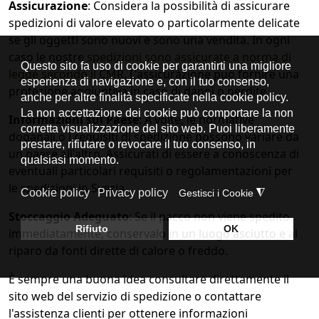
Assicurazione
: Considera la possibilità di assicurare
spedizioni di valore elevato o particolarmente delicate
se gli oggetti sono nuovi e sono una vendita. In ogni
caso le nostre
spedizioni sono assicurate a norma di
legge secondo il CMR
. L'assicurazione può fornire una
protezione aggiuntiva in caso di danni o perdite.
Informazioni sul Paese
: A volte, le normative
doganali o i requisiti di spedizione possono variare da
un paese all'altro. Assicurati di essere a conoscenza di
eventuali particolari requisiti o regolamentazioni per
le spedizioni in Svezia.
Stoccaggio Adeguato
: Se il pacco non viene spedito
immediatamente, conservalo in un luogo asciutto e al
riparo da fonti dirette di calore o freddo.
È sempre una buona idea consultare direttamente il
sito web del servizio di spedizione o contattare
l'assistenza clienti per ottenere informazioni