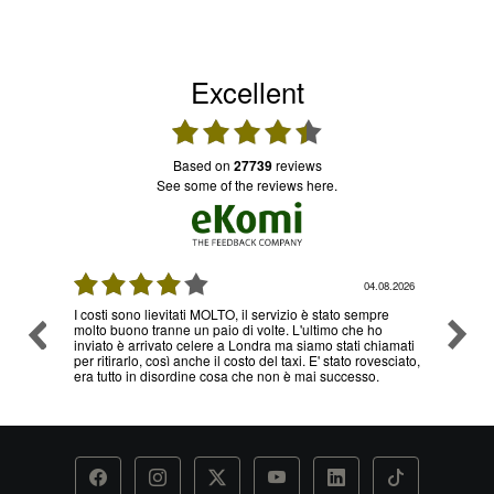
Excellent
based on
27739
reviews
see some of the reviews here.
08.2026
04.08.2026
I costi sono lievitati MOLTO, il servizio è stato sempre
Ottimo
molto buono tranne un paio di volte. L'ultimo che ho
problem
inviato è arrivato celere a Londra ma siamo stati chiamati
servizi
per ritirarlo, così anche il costo del taxi. E' stato rovesciato,
era tutto in disordine cosa che non è mai successo.