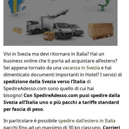
1
COLLO 1
kg
cm
Vivi in Svezia ma devi ritornare in Italia? Hai un
cm
cm
business online che ti porta ad acquistare all’estero?
Sei appena tornato da una
vacanza in Svezia
e hai
dimenticato documenti importanti in Hotel? I servizi di
spedizione dalla Svezia verso l’Italia
di
calcola
SpedireAdesso.com sono quello di cui hai
bisogno!
Con SpedireAdesso.com puoi spedire dalla
Svezia all’Italia uno o più pacchi a tariffe standard
per fascia di peso
.
In particolare è possibile
spedire dall'estero in Italia
pacchi fino ad un massimo di 30 kg ciascuno.
Corrieri