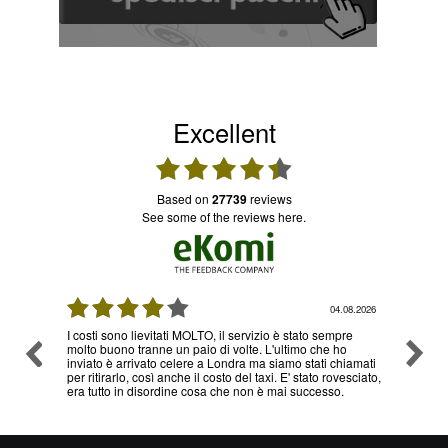
Excellent
based on
27739
reviews
see some of the reviews here.
08.2026
03.08.2026
re
Ottimo servizio e prezzi, ritiro e consegna senza nessun
Ottimo
o
problema , sono già diverse volte che utilizzo il loro
hiamati
servizio
esciato,