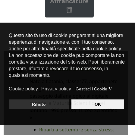
Affrancature
Autore:
Salvatore C Parlacino
Nato a Catania, classe ‘77, appartenete
alla generazione X che ha vissuto il
passaggio dall’analogico al digitale,
prende la Maturità Scientifica nel
lontano 1996 presso il Liceo Scientifico
V...
Riparti a settembre senza stress: