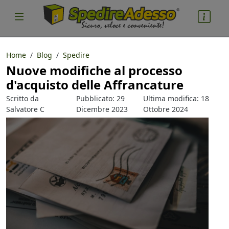
Home
Blog
Spedire
Nuove modifiche al processo
cosa spedire
d'acquisto delle Affrancature
Pacco
Postali
Scritto da
Pubblicato: 29
Ultima modifica: 18
Nazione partenza
Salvatore C
Dicembre 2023
Ottobre 2024
Parlacino
Nazione arrivo
quantità