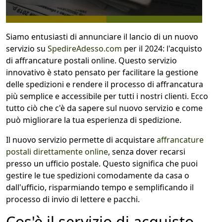
1
COLLO 1
Siamo entusiasti di annunciare il lancio di un nuovo
servizio su
SpedireAdesso.com
per il 2024: l'acquisto
kg
cm
di affrancature postali online. Questo servizio
innovativo è stato pensato per facilitare la gestione
delle spedizioni e rendere il processo di affrancatura
più semplice e accessibile per tutti i nostri clienti. Ecco
cm
cm
tutto ciò che c'è da sapere sul nuovo servizio e come
può migliorare la tua esperienza di spedizione.
Il nuovo servizio permette di acquistare
affrancature
calcola
postali direttamente online
, senza dover recarsi
presso un ufficio postale. Questo significa che puoi
gestire le tue spedizioni comodamente da casa o
dall'ufficio, risparmiando tempo e semplificando il
processo di invio di lettere e pacchi.
Cos'è il servizio di acquisto