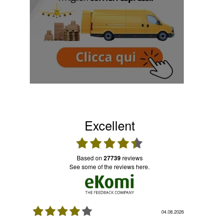
Excellent
based on
27739
reviews
see some of the reviews here.
08.2026
04.08.2026