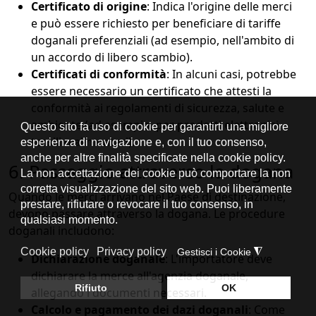
Certificato di origine
: Indica l'origine delle merci
e può essere richiesto per beneficiare di tariffe
doganali preferenziali (ad esempio, nell'ambito di
un accordo di libero scambio).
Certificati di conformità
: In alcuni casi, potrebbe
essere necessario un certificato che attesti la
conformità ai regolamenti di sicurezza, salute e
ambiente (ad esempio, per prodotti elettronici,
tessili o alimentari).
6. Passaggio attraverso la dogana
Quando le merci arrivano nel Paese di destinazione,
devono passare attraverso la dogana. Le procedure
doganali includono:
Dichiarazione doganale
: L'importatore deve
dichiarare la merce all'agenzia doganale,
allegando i documenti necessari.
Calcolo e pagamento dei dazi doganali
: Come