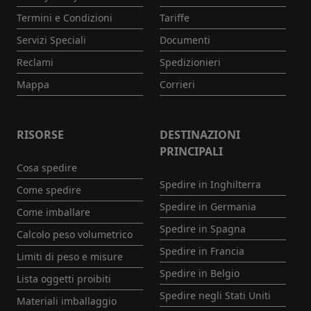
Termini e Condizioni
Tariffe
Servizi Speciali
Documenti
Reclami
Spedizionieri
Mappa
Corrieri
RISORSE
DESTINAZIONI
PRINCIPALI
Cosa spedire
Spedire in Inghilterra
Come spedire
Spedire in Germania
Come imballare
Spedire in Spagna
Calcolo peso volumetrico
Spedire in Francia
Limiti di peso e misure
Spedire in Belgio
Lista oggetti proibiti
Spedire negli Stati Uniti
Materiali imballaggio