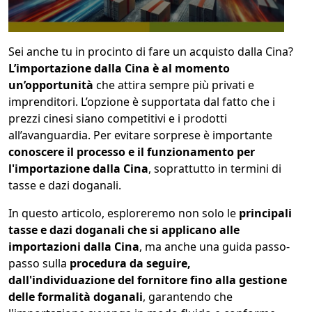
1
COLLO 1
Sei anche tu in procinto di fare un acquisto dalla Cina?
L’importazione dalla Cina è al momento
kg
cm
un’opportunità
che attira sempre più privati e
imprenditori. L’opzione è supportata dal fatto che i
prezzi cinesi siano competitivi e i prodotti
all’avanguardia. Per evitare sorprese è importante
cm
cm
conoscere il processo e il funzionamento per
l'importazione dalla Cina
, soprattutto in termini di
tasse e dazi doganali.
calcola
In questo articolo, esploreremo non solo le
principali
tasse e dazi doganali che si applicano alle
importazioni dalla Cina
, ma anche una guida passo-
passo sulla
procedura da seguire,
dall'individuazione del fornitore fino alla gestione
delle formalità doganali
, garantendo che