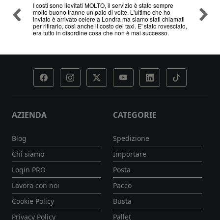
I costi sono lievitati MOLTO, il servizio è stato sempre
Ottimo
molto buono tranne un paio di volte. L'ultimo che ho
problem
inviato è arrivato celere a Londra ma siamo stati chiamati
servizi
per ritirarlo, così anche il costo del taxi. E' stato rovesciato,
era tutto in disordine cosa che non è mai successo.
AZIENDA
CATEGORIE
Blog
Spedizione
Chi siamo
Importare
Login PRO
Posta
Lavora con noi
Pacco
Cookie Policy
Busta
Privacy Policy
Pallet