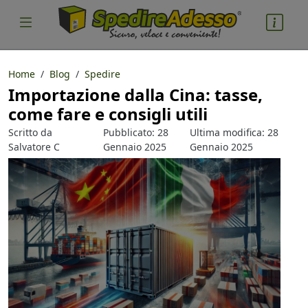
Home
Blog
Spedire
Importazione dalla Cina: tasse,
cosa spedire
come fare e consigli utili
Pacco
Scritto da
Pubblicato: 28
Ultima modifica: 28
Nazione partenza
Salvatore C
Gennaio 2025
Gennaio 2025
Parlacino
Nazione arrivo
quantità