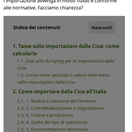
l'importazione avvenga in modo fluido e conforme
alle normative. Facciamo chiarezza?
Indice dei contenuti
Nascondi
1. Tasse sulle importazioni dalla Cina: come
calcolarle
1.1. Dazi anti-dumping per le importazioni dalla
Cina
1.2. Come viene calcolato il valore delle merci
nelle importazioni dalla Cina
2. Come importare dalla Cina all'Italia
2.1. 1. Ricerca e selezione del fornitore
2.2. 2. Contrattualizzazione e negoziazione
2.3. 3. Ordine e produzione
2.4. 4. Scelta del tipo di spedizione
2.5. 5. Documentazione necessaria