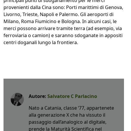
principali punti di sdoganamento per le merci
provenienti dalla Cina sono: Porti marittimi di Genova,
Livorno, Trieste, Napoli e Palermo. Gli aeroporti di
Milano, Roma Fiumicino e Bologna. In alcuni casi, le
merci possono arrivare tramite terra (ad esempio, via
ferroviaria o camion) e saranno sdoganate in appositi
centri doganali lungo la frontiera.
Autore:
Salvatore C Parlacino
Nato a Catania, classe ‘77, appartenete
alla generazione X che ha vissuto il
passaggio dall’analogico al digitale,
prende la Maturità Scientifica nel