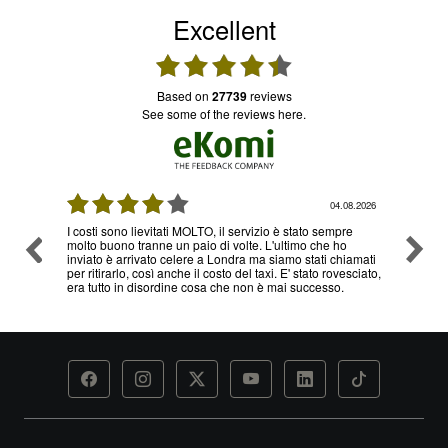
Excellent
based on
27739
reviews
see some of the reviews here.
08.2026
04.08.2026
I costi sono lievitati MOLTO, il servizio è stato sempre
Ottimo
molto buono tranne un paio di volte. L'ultimo che ho
problem
inviato è arrivato celere a Londra ma siamo stati chiamati
servizi
per ritirarlo, così anche il costo del taxi. E' stato rovesciato,
era tutto in disordine cosa che non è mai successo.