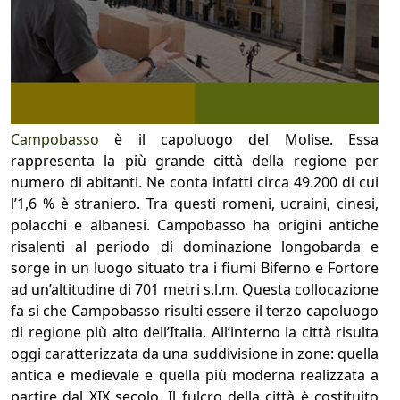
Campobasso
è il capoluogo del Molise. Essa
rappresenta la più grande città della regione per
numero di abitanti. Ne conta infatti circa 49.200 di cui
l’1,6 % è straniero. Tra questi romeni, ucraini, cinesi,
polacchi e albanesi. Campobasso ha origini antiche
risalenti al periodo di dominazione longobarda e
sorge in un luogo situato tra i fiumi Biferno e Fortore
ad un’altitudine di 701 metri s.l.m. Questa collocazione
fa si che Campobasso risulti essere il terzo capoluogo
di regione più alto dell’Italia. All’interno la città risulta
oggi caratterizzata da una suddivisione in zone: quella
antica e medievale e quella più moderna realizzata a
partire dal XIX secolo. Il fulcro della città è costituito