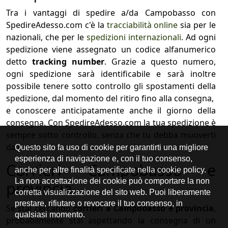
Tra i vantaggi di spedire a/da Campobasso con
SpedireAdesso.com c'è la
tracciabilità online
sia per le
nazionali, che per le
spedizioni internazionali
. Ad ogni
spedizione viene assegnato un codice alfanumerico
detto
tracking number
. Grazie a questo numero,
ogni spedizione sarà identificabile e sarà inoltre
possibile tenere sotto controllo gli spostamenti della
spedizione, dal momento del ritiro fino alla consegna,
e conoscere anticipatamente anche il giorno della
consegna. Con SpedireAdesso.com la tua spedizione è
sempre sotto controllo, senza che tu debba muoverti
da casa!
Corrieri Campobasso e
provincia
Se stai cercando
corrieri a Campobasso e provincia
,
probabilmente stai aspettando la consegna di un