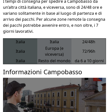
I tempi di consegna per spedire a Campobasso da
un’altra città italiana, e viceversa, sono di 24/48 ore e
variano solitamente in base al luogo di partenza e di
arrivo dei pacchi. Per alcune zone remote la consegna
dei pacchi potrebbe avvenire entro, e non oltre, i 7
giorni lavorativi.
Italia
Italia
24/48h
Europa (e
Italia
72/96h
viceversa)
Italia
Resto del mondo
da 6 a 10 giorni
Informazioni Campobasso