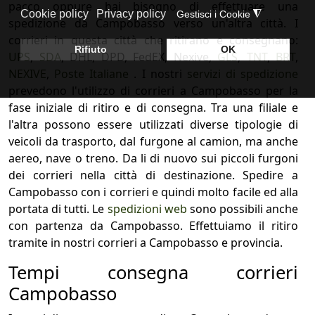
pacco oppure hai bisogno di effettuare una
spedizione da Campobasso verso un'altra città. I
corrieri in questa città che ritirano e consegnano:
UPS
,
SDA
, DHL, DPD, FedEX, Nexive,
GLS
,
TNT
,
BRT
,
NEXIVE
,
Poste Italiane
. I nostri
servizi di spedizione
prevedono l'utilizzo di corrieri a Campobasso per la
fase iniziale di ritiro e di consegna. Tra una filiale e
l'altra possono essere utilizzati diverse tipologie di
veicoli da trasporto, dal furgone al camion, ma anche
aereo, nave o treno. Da li di nuovo sui piccoli furgoni
dei corrieri nella città di destinazione. Spedire a
Campobasso con i corrieri e quindi molto facile ed alla
portata di tutti. Le
spedizioni web
sono possibili anche
con partenza da Campobasso. Effettuiamo il ritiro
tramite in nostri corrieri a Campobasso e provincia.
Tempi consegna corrieri
Campobasso