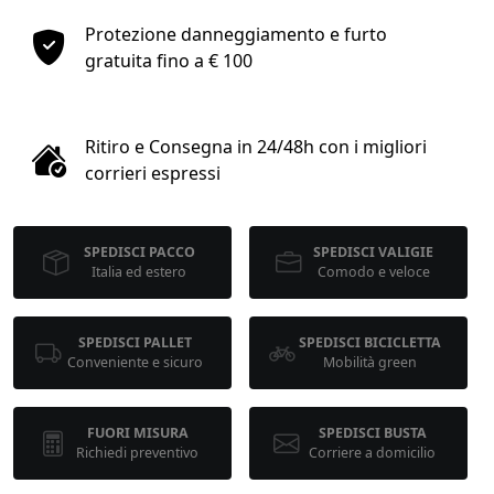
1
Protezione danneggiamento e furto
gratuita fino a € 100
COLLO 1
kg
cm
Ritiro e Consegna in 24/48h con i migliori
corrieri espressi
cm
cm
SPEDISCI PACCO
SPEDISCI VALIGIE
Italia ed estero
Comodo e veloce
calcola
SPEDISCI PALLET
SPEDISCI BICICLETTA
Conveniente e sicuro
Mobilità green
FUORI MISURA
SPEDISCI BUSTA
Richiedi preventivo
Corriere a domicilio