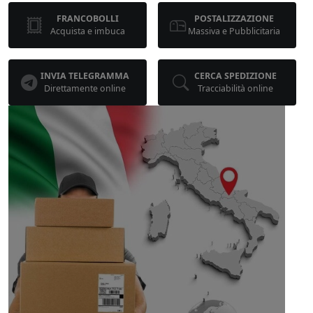
FRANCOBOLLI
POSTALIZZAZIONE
Acquista e imbuca
Massiva e Pubblicitaria
INVIA TELEGRAMMA
CERCA SPEDIZIONE
Direttamente online
Tracciabilità online