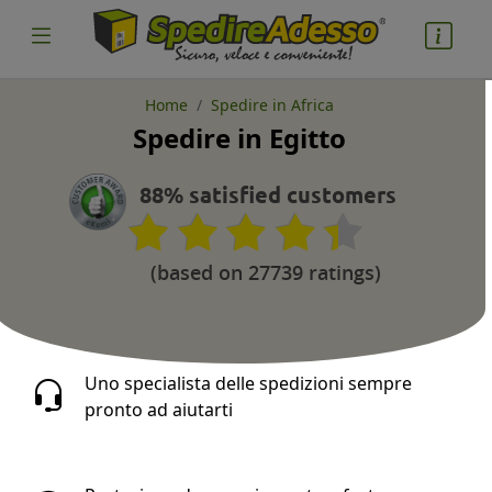
Home
Spedire in Africa
Spedire in Egitto
cosa spedire
Pacco
88% satisfied customers
Nazione partenza
(based on 27739 ratings)
Nazione arrivo
Uno specialista delle spedizioni sempre
pronto ad aiutarti
quantità