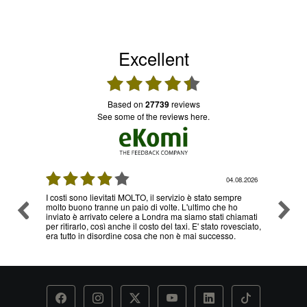
Excellent
based on
27739
reviews
see some of the reviews here.
08.2026
04.08.2026
I costi sono lievitati MOLTO, il servizio è stato sempre
Ottimo
molto buono tranne un paio di volte. L'ultimo che ho
problem
inviato è arrivato celere a Londra ma siamo stati chiamati
servizi
per ritirarlo, così anche il costo del taxi. E' stato rovesciato,
era tutto in disordine cosa che non è mai successo.