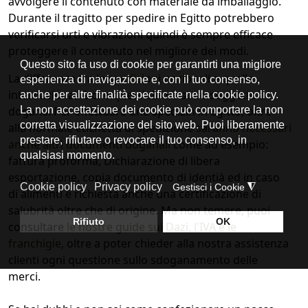
avvolgere il contenuto con materiale da imballaggio.
Durante il tragitto per spedire in Egitto potrebbero
verificarsi urti e vibrazioni quindi è sempre efficace
proteggere il contenuto nel migliore dei modi.
La differenza tra le s
pedizioni nazionali
e quelle
internazionali è che quest'ultime sono soggette a
dogana. Per effettuare una spedizin in Egitto, oltre
alla normale etichetta di spedizione
saranno necessari
anche altri documenti doganali
come ad esempio:
fattura proforma, Dichiarazione di libera
esportazione, copia documento di identià ed in caso
di alimenti è richiesta anche una certificazione di
salubrità oltre che di origine. Ma non temere, puoi
consultare
le nostre guide sui Dazi, l'IVA e le
franchigie
, oltre a poter chieder alla nostra assistenza
clienti ogni questione sullo sdoganamento delle
merci.