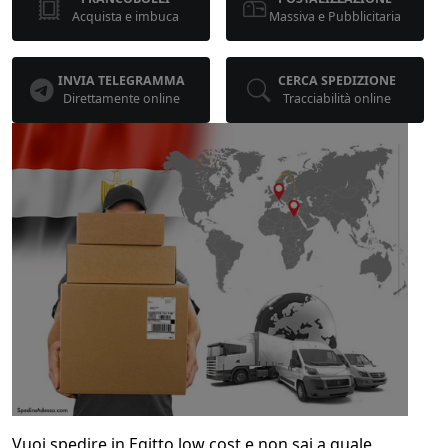
Acquista e imbuca
Massiva e Pubblicitaria
INVIA TELEGRAMMA
CERCA SPEDIZIONE
Direttamente online
Tracciabilità online
Vuoi spedire in Egitto low cost e non sai a quale