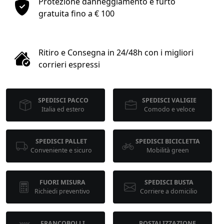
Protezione danneggiamento e furto
1
gratuita fino a € 100
COLLO 1
Ritiro e Consegna in 24/48h con i migliori
kg
cm
corrieri espressi
SPEDISCI PACCO
SPEDISCI VALIGIE
cm
cm
Italia ed estero
Comodo e veloce
SPEDISCI PALLET
SPEDISCI BICICLETTA
calcola
Conveniente e sicuro
Mobilità green
FUORI MISURA
SPEDISCI BUSTA
Richiedi preventivo
Corriere a domicilio
FRANCOBOLLI
POSTALIZZAZIONE