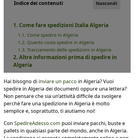
Indice dei contenuti
Nascondi
1. Come fare spedizioni Italia Algeria
1.1. Come spedire in Algeria
1.2. Quanto costa spedire in Algeria
1.3. Tracciamento delle spedizioni in Algeria
2. Altre informazioni prima di spedire in
Algeria
Hai bisogno di
inviare un pacco
in Algeria? Vuoi
spedire in Algeria dei documenti oppure una lettera?
Non pensare che sia un’attività difficile da svolgere
perché fare una spedizione in Algeria è molto
semplice e, soprattutto, ti aiutiamo noi!
Con
SpedireAdesso.com
puoi inviare pacchi, buste e
pallets in qualsiasi parte del mondo, anche in Algeria.