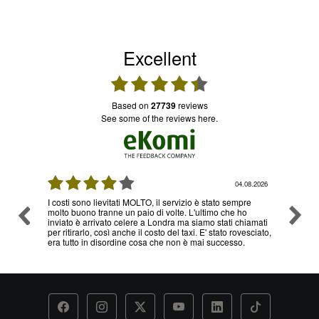
Excellent
based on
27739
reviews
see some of the reviews here.
08.2026
04.08.2026
I costi sono lievitati MOLTO, il servizio è stato sempre
Ottimo
molto buono tranne un paio di volte. L'ultimo che ho
problem
inviato è arrivato celere a Londra ma siamo stati chiamati
servizi
per ritirarlo, così anche il costo del taxi. E' stato rovesciato,
era tutto in disordine cosa che non è mai successo.