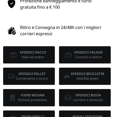
Protezione danneggiamento e furto
1
gratuita fino a € 100
COLLO 1
Ritiro e Consegna in 24/48h con i migliori
kg
cm
corrieri espressi
SPEDISCI PACCO
SPEDISCI VALIGIE
cm
cm
Italia ed estero
Comodo e veloce
SPEDISCI PALLET
SPEDISCI BICICLETTA
calcola
Conveniente e sicuro
Mobilità green
FUORI MISURA
SPEDISCI BUSTA
Richiedi preventivo
Corriere a domicilio
FRANCOBOLLI
POSTALIZZAZIONE