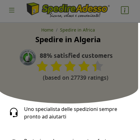
Home
Spedire in Africa
Spedire in Algeria
cosa spedire
Pacco
88% satisfied customers
Nazione partenza
(based on 27739 ratings)
Nazione arrivo
Uno specialista delle spedizioni sempre
pronto ad aiutarti
quantità