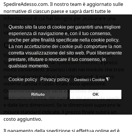
SpedireAdesso.com. Il nostro team è aggiornato sulle
normative di ciascun paese e saprà darti tutte le
informazioni di cui hai bisogno per assicurare una
spedizione nel rispetto delle condizioni richieste dai
vari paesi e dal
trasporto internazionale
.
Quanto costa spedire in Algeria
Vuoi sapere
quanto costa spedire all’estero
? Con
Spedireadesso.com hai
spedizioni lowcost
, a prezzi
molto convenienti. Inserisci i dati nel modulo che trovi
online nel nostro sito e, in pochi secondi, il nostro
sistema calcola il costo finale della spedizione.
Ovviamente il prezzo varia a seconda della
destinazione scelta, del numero dei pacchi da spedire
e dalle loro dimensioni. Se le dimensioni superano le
misure standard indicate, il prezzo finale subirà un
costo aggiuntivo.
Il pagamento della spedizione si effettua online ed è