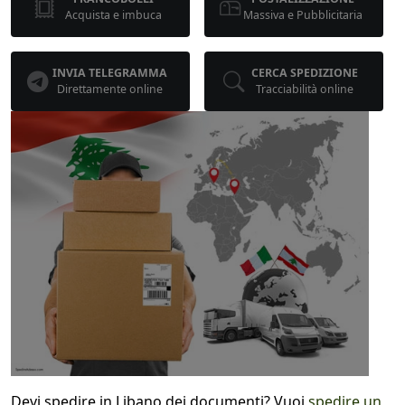
Acquista e imbuca
Massiva e Pubblicitaria
INVIA TELEGRAMMA
CERCA SPEDIZIONE
Direttamente online
Tracciabilità online
Devi spedire in Libano dei documenti? Vuoi
spedire un