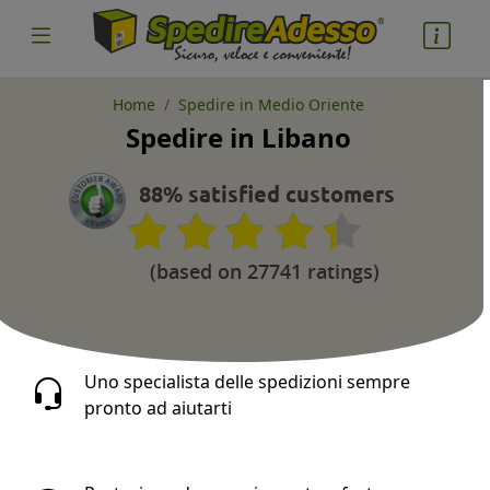
Home
Spedire in Medio Oriente
Spedire in Libano
cosa spedire
Pacco
88% satisfied customers
Nazione partenza
(based on 27741 ratings)
Nazione arrivo
Uno specialista delle spedizioni sempre
pronto ad aiutarti
quantità