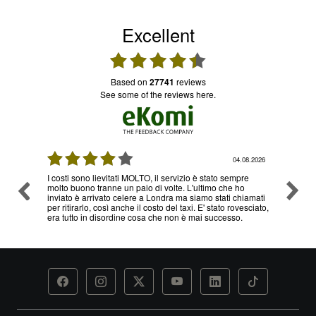
Excellent
based on
27741
reviews
see some of the reviews here.
08.2026
04.08.2026
I costi sono lievitati MOLTO, il servizio è stato sempre
Ottimo
molto buono tranne un paio di volte. L'ultimo che ho
problem
inviato è arrivato celere a Londra ma siamo stati chiamati
servizi
per ritirarlo, così anche il costo del taxi. E' stato rovesciato,
era tutto in disordine cosa che non è mai successo.