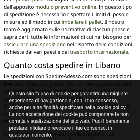
dall'apposito
modulo preventivo online
. In questo tipo
di spedizione è necessario rispettare i limiti di peso e
misure ed il modo in cui
imballare il pallet
. Il nostro
team è aggiornato sulle normative di ciascun paese e
saprà darti tutte le informazioni di cui hai bisogno per
assicurare una spedizione
nel rispetto delle condizioni
richieste dai vari paesi e dal
trasporto internazionale
.
Quanto costa spedire in Libano
Le spedizioni con SpedireAdesso.com sono spedizioni
low cost. Questo significa che non devi aspettarti cifre
alte perché il nostro servizio comprende una
soluzione completa a prezzi molto convenienti.
Ovviamente ci sono delle variabili che condizionano il
costo della spedizione in Libano, al quale dipende dal
numero dei pacchi da spedire e dalle loro dimensioni.
Se le dimensioni superano quelle standard vedi