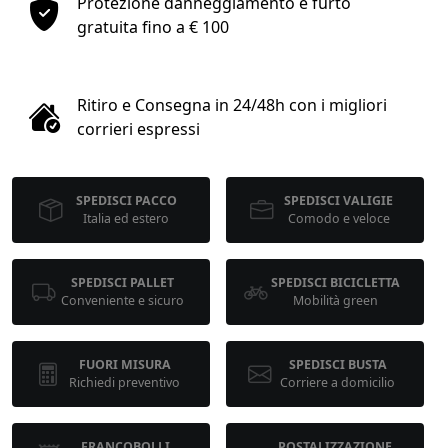
Protezione danneggiamento e furto
1
gratuita fino a € 100
COLLO 1
Ritiro e Consegna in 24/48h con i migliori
kg
cm
corrieri espressi
SPEDISCI PACCO
SPEDISCI VALIGIE
cm
cm
Italia ed estero
Comodo e veloce
SPEDISCI PALLET
SPEDISCI BICICLETTA
calcola
Conveniente e sicuro
Mobilità green
FUORI MISURA
SPEDISCI BUSTA
Richiedi preventivo
Corriere a domicilio
FRANCOBOLLI
POSTALIZZAZIONE