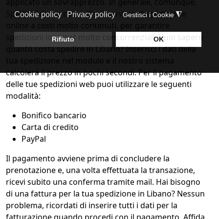
applicato un sovrapprezzo. In generale, comunque,
SpedireAdesso.com offre il servizio di spedizione
online
a costi molto contenuti, per garantire
spedizioni low cost
molto concorrenziali. Vuoi sapere
quanto costa spedire in Libano? Inserisci i dati della
tua spedizione nel modulo e il nostro sistema
calcolerà il prezzo in pochi secondi. Per il pagamento
delle tue spedizioni web puoi utilizzare le seguenti
modalità:
Bonifico bancario
Carta di credito
PayPal
Il pagamento avviene prima di concludere la
prenotazione e, una volta effettuata la transazione,
ricevi subito una conferma tramite mail. Hai bisogno
di una fattura per la tua spedizione in Libano? Nessun
problema, ricordati di inserire tutti i dati per la
fatturazione quando procedi con il pagamento. Affida