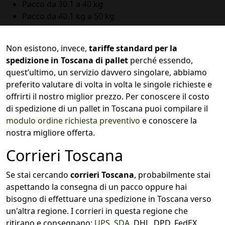
Pacco da 30.1 a 40 kg
Pacco da 40.1 kg a 50 kg
Non esistono, invece,
tariffe standard per la
spedizione in Toscana di pallet
perché essendo,
quest’ultimo, un servizio davvero singolare, abbiamo
preferito valutare di volta in volta le singole richieste e
offrirti il nostro miglior prezzo. Per conoscere il costo
di spedizione di un pallet in Toscana puoi compilare il
modulo ordine richiesta preventivo
e conoscere la
nostra migliore offerta.
Corrieri Toscana
Se stai cercando
corrieri Toscana
, probabilmente stai
aspettando la consegna di un pacco oppure hai
bisogno di effettuare una spedizione in Toscana verso
un'altra regione. I corrieri in questa regione che
ritirano e consegnano:
UPS
,
SDA
, DHL, DPD, FedEX,