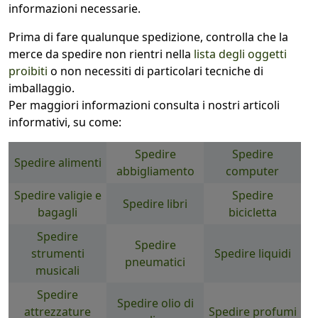
informazioni necessarie.
Prima di fare qualunque spedizione, controlla che la
merce da spedire non rientri nella
lista degli oggetti
proibiti
o non necessiti di particolari tecniche di
imballaggio.
Per maggiori informazioni consulta i nostri articoli
informativi, su come:
Spedire
Spedire
Spedire alimenti
abbigliamento
computer
Spedire valigie e
Spedire
Spedire libri
bagagli
bicicletta
Spedire
Spedire
strumenti
Spedire liquidi
pneumatici
musicali
Spedire
Spedire olio di
attrezzature
Spedire profumi