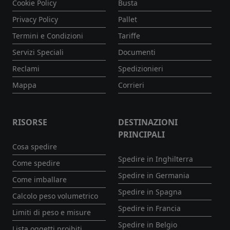
Cookie Policy
Busta
Privacy Policy
Pallet
Termini e Condizioni
Tariffe
Servizi Speciali
Documenti
Reclami
Spedizionieri
Mappa
Corrieri
RISORSE
DESTINAZIONI
PRINCIPALI
Cosa spedire
Spedire in Inghilterra
Come spedire
Spedire in Germania
Come imballare
Spedire in Spagna
Calcolo peso volumetrico
Spedire in Francia
Limiti di peso e misure
Spedire in Belgio
Lista oggetti proibiti