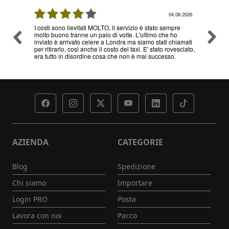
08.2026
04.08.2026
I costi sono lievitati MOLTO, il servizio è stato sempre
Ottimo
molto buono tranne un paio di volte. L'ultimo che ho
problem
inviato è arrivato celere a Londra ma siamo stati chiamati
servizi
per ritirarlo, così anche il costo del taxi. E' stato rovesciato,
era tutto in disordine cosa che non è mai successo.
AZIENDA
CATEGORIE
Blog
Spedizione
Chi siamo
Importare
Login PRO
Posta
Lavora con noi
Pacco