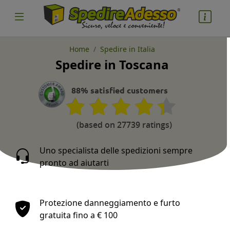
Home
Spedire in Italia
Spedire in Toscana
cosa spedire
Pacco
88% satisfied customers
Nazione partenza
(based on 27739 ratings)
Uno specialista delle spedizioni sempre
pronto ad aiutarti
Nazione arrivo
Protezione danneggiamento e furto
gratuita fino a € 100
quantità