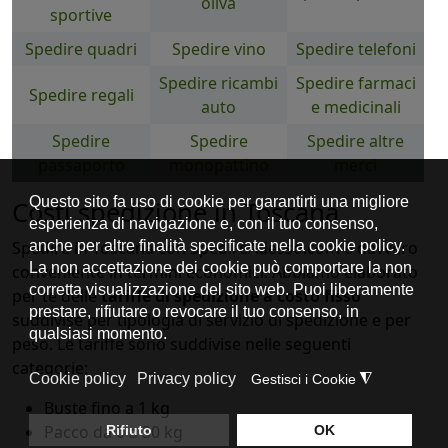
oliva
sportive
Spedire quadri
Spedire vino
Spedire telefoni
Spedire ricambi
Spedire farmaci
Spedire regali
auto
e medicinali
Spedire
Spedire
Spedire altre
passaporto
monopattino
merci
Costi spedizione in Toscana
Spedire in Toscana con SpedireAdesso.com è davvero
conveniente in termini economici. Abbiamo elaborato
per te delle
tariffe di spedizione a costo fisso
suddivise per tipologia di servizio di spedizione e per
peso. Le tariffe sono suddivise nelle seguenti
categorie:
Buste fino a 1 kg
Pacco da 0 a 30 kg