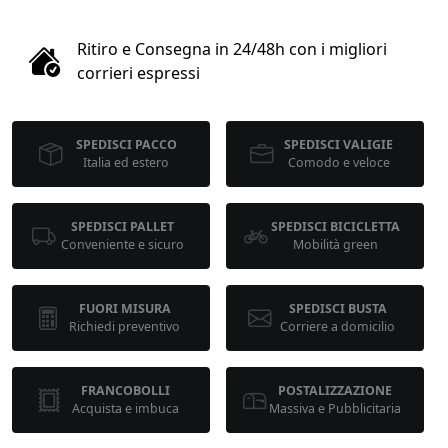
1
Ritiro e Consegna in 24/48h con i migliori
COLLO 1
corrieri espressi
kg
cm
SPEDISCI PACCO
SPEDISCI VALIGIE
Italia ed estero
Comodo e veloce
cm
cm
SPEDISCI PALLET
SPEDISCI BICICLETTA
Conveniente e sicuro
Mobilità green
calcola
FUORI MISURA
SPEDISCI BUSTA
Richiedi preventivo
Corriere a domicilio
FRANCOBOLLI
POSTALIZZAZIONE
Acquista e imbuca
Massiva e Pubblicitaria