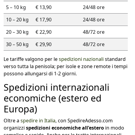
5 – 10 kg
€ 13,90
24/48 ore
10 – 20 kg
€ 17,90
24/48 ore
20 – 30 kg
€ 22,90
48/72 ore
30 – 50 kg
€ 29,90
48/72 ore
Le tariffe valgono per le
spedizioni nazionali
standard
verso tutta la penisola; per isole e zone remote i tempi
possono allungarsi di 1-2 giorni.
Spedizioni internazionali
economiche (estero ed
Europa)
Oltre a
spedire in Italia
, con SpedireAdesso.com
organizzi
spedizioni economiche all'estero
in modo