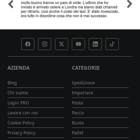
molto buono tranne un paio di volte. L'ultimo che ho
problem
inviato è arrivato celere a Londra ma siamo stati chiamati
servizi
per ritirarlo, così anche il costo del taxi. E' stato rovesciato,
era tutto in disordine cosa che non è mai successo.
AZIENDA
CATEGORIE
Blog
Spedizione
Chi siamo
Importare
Login PRO
Posta
Lavora con noi
Pacco
Cookie Policy
Busta
Privacy Policy
Pallet