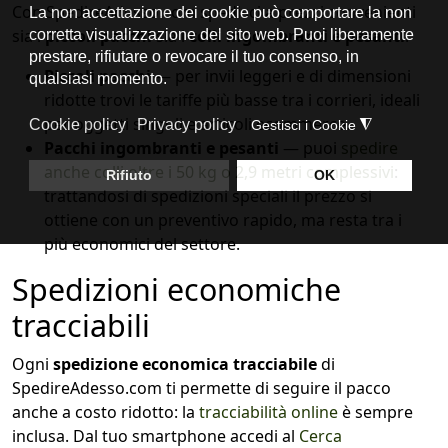
Con SpedireAdesso.com spedisci a prezzi convenienti
sia i
piccoli pacchi
sia i
colli ingombranti e pesanti
:
Piccoli pacchi
— per invii leggeri e di dimensioni
ridotte trovi le tariffe più basse tra i corrieri, ideali
per oggetti singoli e articoli ecommerce.
Pacchi ingombranti e pesanti
— puoi
spedire
anche colli oltre i 50 kg o 2,9 metri complessivi
:
trattandosi di spedizioni speciali il prezzo si
ottiene con un preventivo rapido, ma resta tra i
più economici del settore.
Spedizioni economiche
tracciabili
Ogni
spedizione economica tracciabile
di
SpedireAdesso.com ti permette di seguire il pacco
anche a costo ridotto: la
tracciabilità online
è sempre
inclusa. Dal tuo smartphone accedi al
Cerca