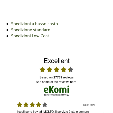
Spedizioni a basso costo
Spedizione standard
Spedizioni Low Cost
Excellent
based on
27739
reviews
see some of the reviews here.
08.2026
04.08.2026
I costi sono lievitati MOLTO, il servizio è stato sempre
Ottimo