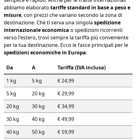
semplice e rapido. Anche per le tratte internazionali
abbiamo elaborato
tariffe standard in base a peso e
misure
, con prezzi che variano secondo la zona di
destinazione. Che ti serva una singola
spedizione
internazionale economica
o spedizioni ricorrenti
verso l'estero, trovi sempre la tariffa più conveniente
per la tua destinazione. Ecco le fasce principali per le
spedizioni economiche in Europa
:
Da
A
Tariffa (IVA inclusa)
1 kg
5 kg
€ 24,99
5 kg
20 kg
€ 29,99
20 kg
30 kg
€ 34,99
30 kg
40 kg
€ 49,99
40 kg
50 kg
€ 59,99