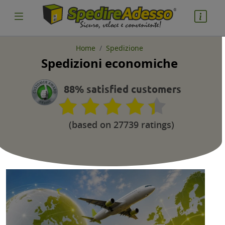
Home
Spedizione
Spedizioni economiche
cosa spedire
Pacco
88% satisfied customers
Nazione partenza
(based on 27739 ratings)
Nazione arrivo
quantità