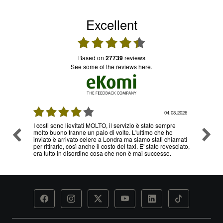
Excellent
based on
27739
reviews
see some of the reviews here.
08.2026
03.08.2026
re
Ottimo servizio e prezzi, ritiro e consegna senza nessun
Ottimo
o
problema , sono già diverse volte che utilizzo il loro
hiamati
servizio
esciato,