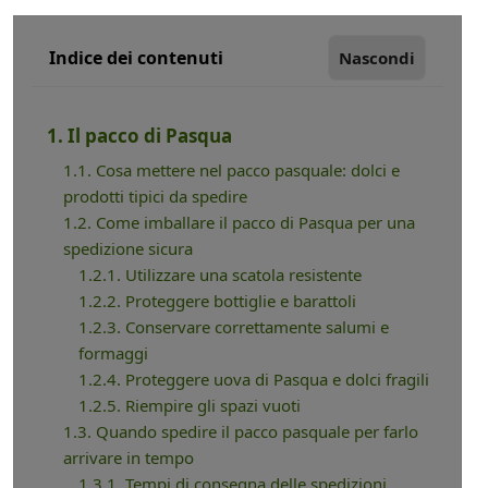
Indice dei contenuti
Nascondi
1. Il pacco di Pasqua
1.1. Cosa mettere nel pacco pasquale: dolci e
prodotti tipici da spedire
1.2. Come imballare il pacco di Pasqua per una
spedizione sicura
1.2.1. Utilizzare una scatola resistente
1.2.2. Proteggere bottiglie e barattoli
1.2.3. Conservare correttamente salumi e
formaggi
1.2.4. Proteggere uova di Pasqua e dolci fragili
1.2.5. Riempire gli spazi vuoti
1.3. Quando spedire il pacco pasquale per farlo
arrivare in tempo
1.3.1. Tempi di consegna delle spedizioni