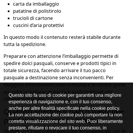
carta da imballaggio
patatine di polistirolo
trucioli di cartone
cuscini d’aria protettivi
In questo modo il contenuto resterà stabile durante
tutta la spedizione.
Preparare con attenzione l’imballaggio permette di
spedire dolci pasquali, conserve e prodotti tipici in
totale sicurezza, facendo arrivare il tuo pacco
pasquale a destinazione senza inconvenienti. Per
maggiori informazioni puoi consultare le nostre guide
su
come imballare un pacco
e quali
materiali per
imballaggio
usare.
Quando spedire il pacco pasquale
per farlo arrivare in tempo
Se vuoi che il tuo pacco pasquale arrivi puntuale per le