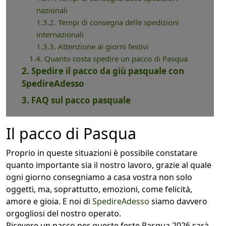
nazionali
1.3.2. Tempi di consegna delle spedizioni
internazionali
1.3.3. Attenzione ai giorni festivi
1.4. Quanto costa spedire un pacco di Pasqua
2. Spedire il pacco da giù pasquale con
SpedireAdesso
3. FAQ sul pacco pasquale
Il pacco di Pasqua
Proprio in queste situazioni è possibile constatare
quanto importante sia il nostro lavoro, grazie al quale
ogni giorno consegniamo a casa vostra non solo
oggetti, ma, soprattutto, emozioni, come felicità,
amore e gioia. E noi di
SpedireAdesso
siamo davvero
orgogliosi del nostro operato.
Ricevere un pacco per queste feste Pasqua 2026 sarà