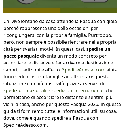
1
COLLO 1
Chi vive lontano da casa attende la Pasqua con gioia
perché rappresenta una delle occasioni per
kg
cm
ricongiungersi con la propria famiglia. Purtroppo,
però, non sempre è possibile rientrare nella propria
città per svariati motivi. In questi casi,
spedire un
pacco pasquale
diventa un modo concreto per
cm
cm
accorciare le distanze e far arrivare a destinazione
sapori, tradizioni e affetto.
SpedireAdesso.com
aiuta i
fuori sede e le loro famiglie ad affrontare questa
situazione con più positività grazie ai servizi di
calcola
spedizioni nazionali
e
spedizioni internazionali
che
permettono di accorciare le distanze e sentirsi più
vicini a casa, anche per questa Pasqua 2026. In questa
guida ti forniremo tutte le informazioni utili su cosa,
dove, come e quando spedire a Pasqua con
SpedireAdesso.com.