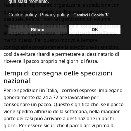
festività, è importante organizzare la spedizione con
qualche giorno di anticipo. Durante il periodo
pasquale, infatti, i corrieri gestiscono un volume
maggiore di spedizioni e i tempi di consegna possono
allungarsi leggermente rispetto ai periodi dell’anno
meno intensi. Per questo motivo è sempre
consigliabile programmare la spedizione in anticipo,
così da evitare ritardi e permettere al destinatario di
ricevere il pacco proprio nei giorni di festa.
Tempi di consegna delle spedizioni
nazionali
Per le spedizioni in Italia, i corrieri espressi impiegano
generalmente da 24 a 72 ore lavorative per
consegnare un pacco. Questo significa che, se il pacco
viene spedito all’inizio della settimana, nella maggior
parte dei casi può arrivare a destinazione in pochi
giorni. Per essere sicuri che il pacco arrivi prima di