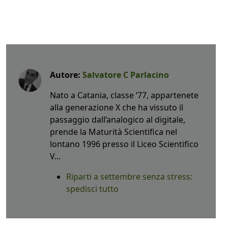
Autore:
Salvatore C Parlacino
Nato a Catania, classe ‘77, appartenete
alla generazione X che ha vissuto il
passaggio dall’analogico al digitale,
prende la Maturità Scientifica nel
lontano 1996 presso il Liceo Scientifico
V...
Riparti a settembre senza stress:
spedisci tutto