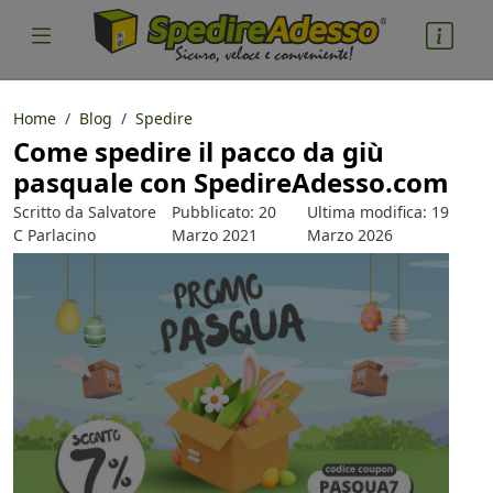
Home
Blog
Spedire
Come spedire il pacco da giù
cosa spedire
pasquale con SpedireAdesso.com
Pacco
Scritto da
Salvatore
Pubblicato: 20
Ultima modifica: 19
Nazione partenza
C Parlacino
Marzo 2021
Marzo 2026
Nazione arrivo
quantità