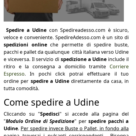
Spedire a Udine
con Spedireadesso.com è sicuro,
veloce e conveniente. SpedireAdesso.com è un sito di
spedizioni online
che permette di spedire buste,
pacchi e pallet da qualunque città italiana verso Udine
e viceversa. Il servizio di
spedizione a Udine
include il
ritiro e la consegna a domicilio tramite
Corriere
Espresso
. In pochi click potrai effettuare il tuo
ordine per
spedire a Udine
direttamente da casa, in
tutta comodità.
Come spedire a Udine
Cliccando su "
Spedisci
" si accede alla pagina del
"
Modulo Ordine di Spedizione
" per
spedire pacchi a
Udine
.
Per spedire invece Buste o Pallet, in fondo alla
pagina troverai i pulsanti corrispondenti.
Bisogna