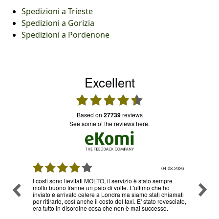
Spedizioni a Trieste
Spedizioni a Gorizia
Spedizioni a Pordenone
Excellent
based on
27739
reviews
see some of the reviews here.
08.2026
03.08.2026
re
Ottimo servizio e prezzi, ritiro e consegna senza nessun
Ottimo
o
problema , sono già diverse volte che utilizzo il loro
hiamati
servizio
esciato,