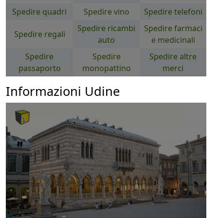
Spedire quadri
Spedire vino
Spedire telefoni
Spedire ricambi
Spedire farmaci
Spedire regali
auto
e medicinali
Spedire
Spedire
Spedire altre
passaporto
monopattino
merci
Informazioni Udine