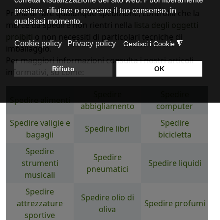
Prima di fare qualunque spedizione, controlla che la
merce da spedire non rientri nella
lista degli oggetti
proibiti
o non necessiti di particolari tecniche di
imballaggio.
Per maggiori informazioni consulta i nostri articoli
informativi, su come:
Spedire
Spedire
Spedire alimenti
abbigliamento
computer
Spedire valigie e
Spedire
Spedire libri
bagagli
bicicletta
Spedire
Spedire
strumenti
Spedire liquidi
pneumatici
musicali
Spedire
Spedire olio di
attrezzature
Spedire profumi
oliva
sportive