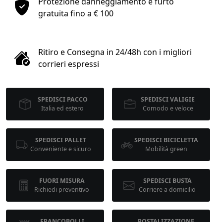
Protezione danneggiamento e furto
1
gratuita fino a € 100
COLLO 1
Ritiro e Consegna in 24/48h con i migliori
kg
cm
corrieri espressi
SPEDISCI PACCO
SPEDISCI VALIGIE
cm
cm
Italia ed estero
Comodo e veloce
SPEDISCI PALLET
SPEDISCI BICICLETTA
calcola
Conveniente e sicuro
Mobilità green
FUORI MISURA
SPEDISCI BUSTA
Richiedi preventivo
Corriere a domicilio
FRANCOBOLLI
POSTALIZZAZIONE