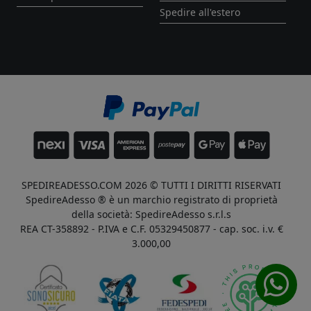
Spedire all'estero
SPEDIREADESSO.COM 2026 © TUTTI I DIRITTI RISERVATI
SpedireAdesso ® è un marchio registrato di proprietà
della società: SpedireAdesso s.r.l.s
REA CT-358892 - P.IVA e C.F. 05329450877 - cap. soc. i.v. €
3.000,00