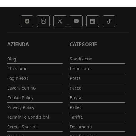
AZIENDA
CATEGORIE
Blog
Spedizione
Chi siamo
Importare
Login PRO
Posta
Lavora con noi
Pacco
Cookie Policy
Busta
Privacy Policy
Pallet
Termini e Condizioni
Tariffe
Servizi Speciali
Documenti