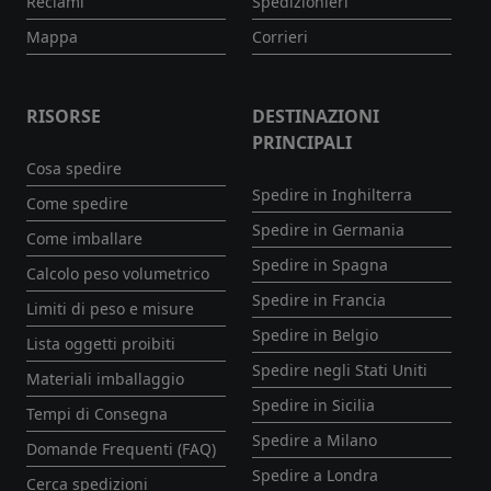
Reclami
Spedizionieri
Mappa
Corrieri
RISORSE
DESTINAZIONI
PRINCIPALI
Cosa spedire
Spedire in Inghilterra
Come spedire
Spedire in Germania
Come imballare
Spedire in Spagna
Calcolo peso volumetrico
Spedire in Francia
Limiti di peso e misure
Spedire in Belgio
Lista oggetti proibiti
Spedire negli Stati Uniti
Materiali imballaggio
Spedire in Sicilia
Tempi di Consegna
Spedire a Milano
Domande Frequenti (FAQ)
Spedire a Londra
Cerca spedizioni