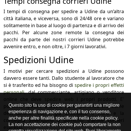
Tempi consegna corrieri Udine
I tempi di consegna per spedire a Udine da un’altra
città italiana, e viceversa, sono di 24/48 ore e variano
solitamente in base al luogo di partenza e di arrivo dei
pacchi. Per alcune zone remote la consegna dei
pacchi da parte dei nostri corrieri Udine potrebbe
avvenire entro, e non oltre, i 7 giorni lavorativi.
Spedizioni Udine
I motivi per cercare spedizioni a Udine possono
davvero essere tanti. Dallo studente al lavoratore che
si è trasferito ed ha bisogno di
spedire i propri effetti
personali
, dal commerciante, artigiano o venditore
online che deve
spedire web
i propri prodotti. E'
possibile spedire a Udine sia in partenza che come
destinazione. Come già anticipato il ritiro e la
consegna avvengono a domicilio tramite corrieri
espressi.