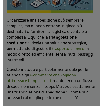
Organizzare una spedizione può sembrare
semplice, ma quando entrano in gioco più
destinatari o fornitori, la logistica diventa più
complessa. È qui che la
triangolazione
spedizione
si rivela una soluzione strategica,
permettendo di gestire il
trasporto di merci
in
modo diretto ed efficiente, senza inutili passaggi
intermedi.
Questo metodo è particolarmente utile per le
aziende e gli
e-commerce che vogliono
ottimizzare tempi e costi
, mantenendo un flusso
di spedizioni senza intoppi. Ma cos’è esattamente
una triangolazione di spedizione? E come puoi
utilizzarla al meglio per le tue necessità?