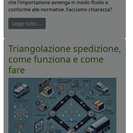
che l'importazione avvenga in modo fluido e
conforme alle normative. Facciamo chiarezza?
Leggi tutto …
Triangolazione spedizione,
come funziona e come
fare