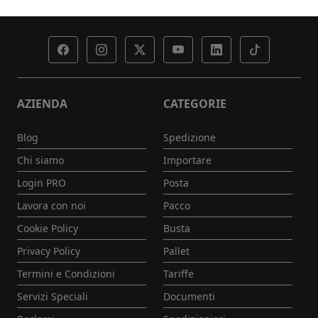
AZIENDA
CATEGORIE
Blog
Spedizione
Chi siamo
Importare
Login PRO
Posta
Lavora con noi
Pacco
Cookie Policy
Busta
Privacy Policy
Pallet
Termini e Condizioni
Tariffe
Servizi Speciali
Documenti