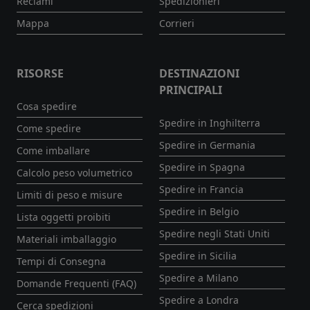
Reclami
Spedizionieri
Mappa
Corrieri
RISORSE
DESTINAZIONI
PRINCIPALI
Cosa spedire
Spedire in Inghilterra
Come spedire
Spedire in Germania
Come imballare
Spedire in Spagna
Calcolo peso volumetrico
Spedire in Francia
Limiti di peso e misure
Spedire in Belgio
Lista oggetti proibiti
Spedire negli Stati Uniti
Materiali imballaggio
Spedire in Sicilia
Tempi di Consegna
Spedire a Milano
Domande Frequenti (FAQ)
Spedire a Londra
Cerca spedizioni