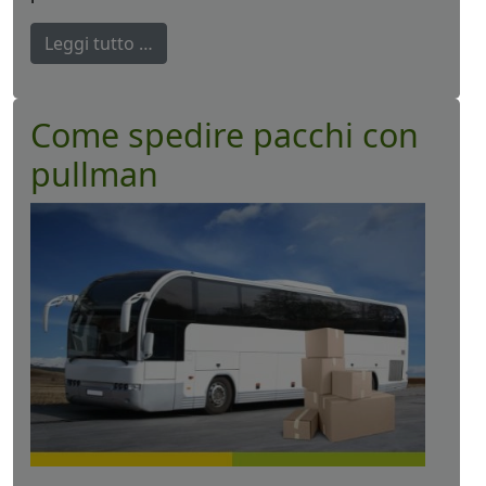
Leggi tutto …
Come spedire pacchi con
pullman