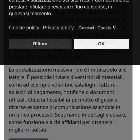
organizzazioni per inviare grandi quantità di
corrispondenza postale
. Grazie a questo sistema,
si possono
spedire lettere
e materiali a migliaia di
destinatari. Il processo meccanizzato consente di
ridurre gli errori e migliorare la gestione,
ottimizzando così tempi e costi di invio. Inoltre,
offre la possibilità di personalizzare i messaggi,
rendendoli più efficaci e mirati.
La postalizzazione massiva non è limitata solo alle
lettere.
È
possibile inviare diversi tipi di materiali,
come ad esempio volantini, cataloghi, fatture,
solleciti di pagamento, notifiche o documenti
ufficiali. Questa flessibilità permette di gestire
diverse esigenze di comunicazione aziendale in
un unico processo. Scopriamo in dettaglio cosa è,
come funziona e a chi affidarsi per ottenere i
migliori risultati.