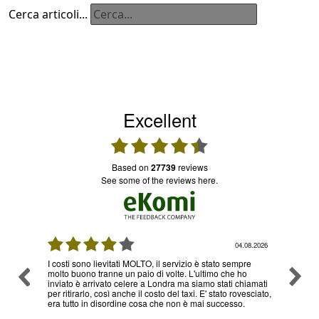
Cerca articoli...
Excellent
based on
27739
reviews
see some of the reviews here.
08.2026
03.08.2026
re
Ottimo servizio e prezzi, ritiro e consegna senza nessun
Ottimo
o
problema , sono già diverse volte che utilizzo il loro
hiamati
servizio
esciato,