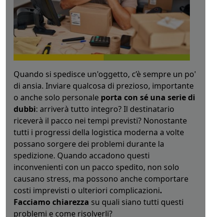
Quando si spedisce un'oggetto, c’è sempre un po'
di ansia. Inviare qualcosa di prezioso, importante
o anche solo personale
porta con sé una serie di
dubbi
: arriverà tutto integro? Il destinatario
riceverà il pacco nei tempi previsti? Nonostante
tutti i progressi della logistica moderna a volte
possano sorgere dei problemi durante la
spedizione. Quando accadono questi
inconvenienti con un pacco spedito, non solo
causano stress, ma possono anche comportare
costi imprevisti o ulteriori complicazioni
.
Facciamo chiarezza
su quali siano tutti questi
problemi e come risolverli?