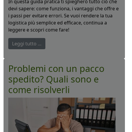
In questa guida pratica ti spiegherò tutto ciò che
devi sapere: come funziona, i vantaggi che offre e
i passi per evitare errori. Se vuoi rendere la tua
logistica più semplice ed efficace, continua a
leggere e scopri come fare!
Leggi tutto …
Problemi con un pacco
spedito? Quali sono e
come risolverli