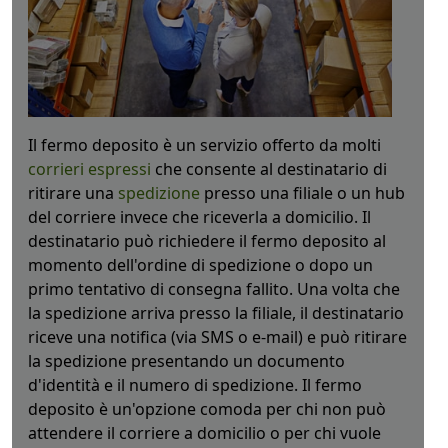
Il fermo deposito è un servizio offerto da molti
corrieri espressi
che consente al destinatario di
ritirare una
spedizione
presso una filiale o un hub
del corriere invece che riceverla a domicilio. Il
destinatario può richiedere il fermo deposito al
momento dell'ordine di spedizione o dopo un
primo tentativo di consegna fallito. Una volta che
la spedizione arriva presso la filiale, il destinatario
riceve una notifica (via SMS o e-mail) e può ritirare
la spedizione presentando un documento
d'identità e il numero di spedizione. Il fermo
deposito è un'opzione comoda per chi non può
attendere il corriere a domicilio o per chi vuole