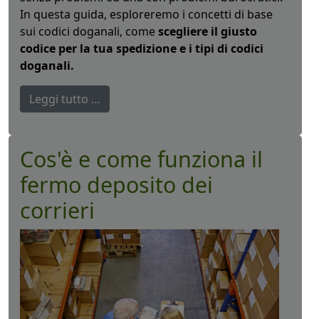
In questa guida, esploreremo i concetti di base
sui codici doganali, come
scegliere il giusto
codice per la tua spedizione e i tipi di codici
doganali.
Leggi tutto …
Cos'è e come funziona il
fermo deposito dei
corrieri