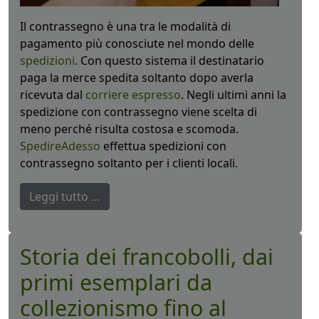
Il contrassegno è una tra le modalità di
pagamento più conosciute nel mondo delle
spedizioni
. Con questo sistema il destinatario
paga la merce spedita soltanto dopo averla
ricevuta dal
corriere espresso
. Negli ultimi anni la
spedizione con contrassegno viene scelta di
meno perché risulta costosa e scomoda.
SpedireAdesso
effettua spedizioni con
contrassegno soltanto per i clienti locali.
Leggi tutto …
Storia dei francobolli, dai
primi esemplari da
collezionismo fino al