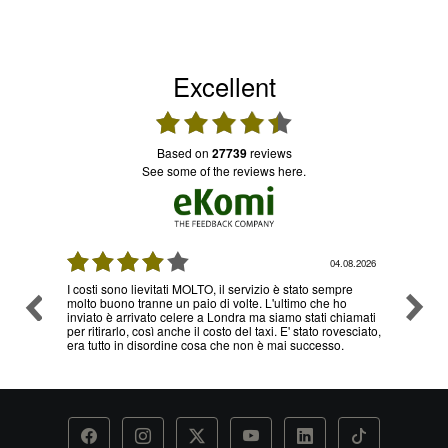
Excellent
based on
27739
reviews
see some of the reviews here.
08.2026
03.08.2026
re
Ottimo servizio e prezzi, ritiro e consegna senza nessun
Ottimo
o
problema , sono già diverse volte che utilizzo il loro
hiamati
servizio
esciato,