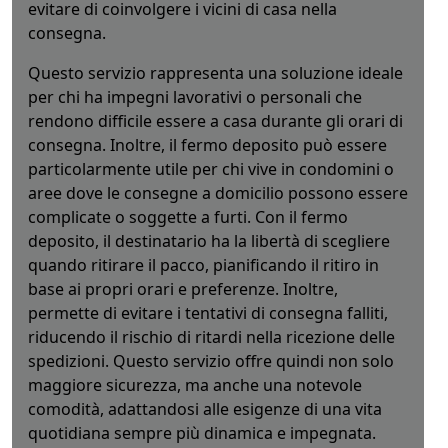
evitare di coinvolgere i vicini di casa nella
consegna.
Questo servizio rappresenta una soluzione ideale
per chi ha impegni lavorativi o personali che
rendono difficile essere a casa durante gli orari di
consegna. Inoltre, il fermo deposito può essere
particolarmente utile per chi vive in condomini o
aree dove le consegne a domicilio possono essere
complicate o soggette a furti. Con il fermo
deposito, il destinatario ha la libertà di scegliere
quando ritirare il pacco, pianificando il ritiro in
base ai propri orari e preferenze. Inoltre,
permette di evitare i tentativi di consegna falliti,
riducendo il rischio di ritardi nella ricezione delle
spedizioni. Questo servizio offre quindi non solo
maggiore sicurezza, ma anche una notevole
comodità, adattandosi alle esigenze di una vita
quotidiana sempre più dinamica e impegnata.