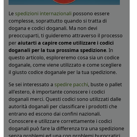
Le
spedizioni internazionali
possono essere
complesse, soprattutto quando si tratta di
dogana e codici doganali. Ma non devi
preoccuparti, ti guideremo attraverso il processo
per
aiutarti a capire come utilizzare i codici
doganali per la tua prossima spedizione
. In
questo articolo, esploreremo cosa sia un codice
doganale, come viene utilizzato e come scegliere
il giusto codice doganale per la tua spedizione.
Se sei interessato a
spedire pacchi
, buste o pallet
all'estero, è importante conoscere i codici
doganali merci. Questi codici sono utilizzati dalle
autorità doganali per classificare i prodotti che
entrano ed escono dai confini nazionali.
Conoscere e utilizzare correttamente i codici
doganali può fare la differenza tra una spedizione
senza problemi ed una con problemi burocratici.