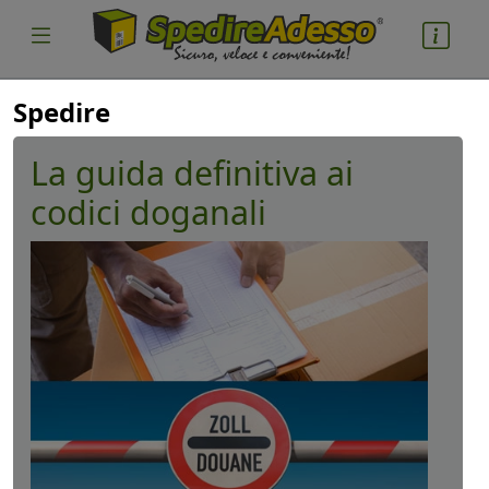
Spedire
La guida definitiva ai
codici doganali