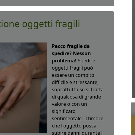
ione oggetti fragili
Pacco fragile da
spedire? Nessun
problema!
Spedire
oggetti fragili può
essere un compito
difficile e stressante,
soprattutto se si tratta
di qualcosa di grande
valore o con un
significato
sentimentale. Il timore
che l'oggetto possa
subire danni durante il