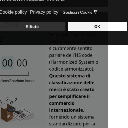
 Code
Se gestisci
spedizioni
internazionali
, avrai
sicuramente sentito
parlare dell'HS code
(Harmonized System o
codice armonizzato).
Questo sistema di
classificazione delle
merci è stato creato
per semplificare il
commercio
internazionale
,
fornendo un sistema
standardizzato per la