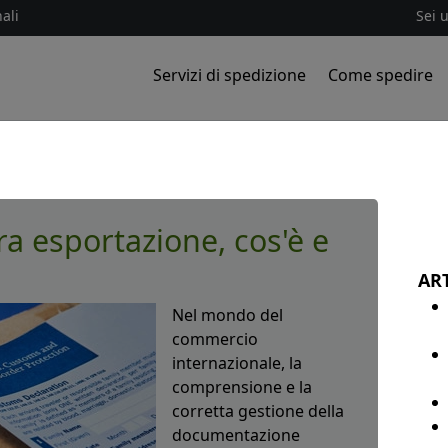
ali
Sei 
Servizi di spedizione
Come spedire
ra esportazione, cos'è e
ART
Nel mondo del
commercio
internazionale, la
comprensione e la
corretta gestione della
documentazione