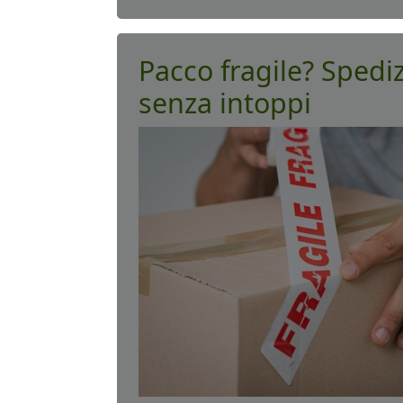
Pacco fragile? Spediz
senza intoppi