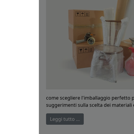
come scegliere l'imballaggio perfetto p
suggerimenti sulla scelta dei materiali
Leggi tutto …