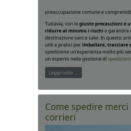
preoccupazione comune e comprensibi
Tuttavia, con le
giuste precauzioni e u
ridurre al minimo i rischi
e garantire c
destinazione sani e salvi. In questo arti
utili e pratici per
imballare, tracciare e
spedizione un'esperienza molto più sem
un esperto nella gestione di
spedizioni
Leggi tutto …
Come spedire merci 
corrieri