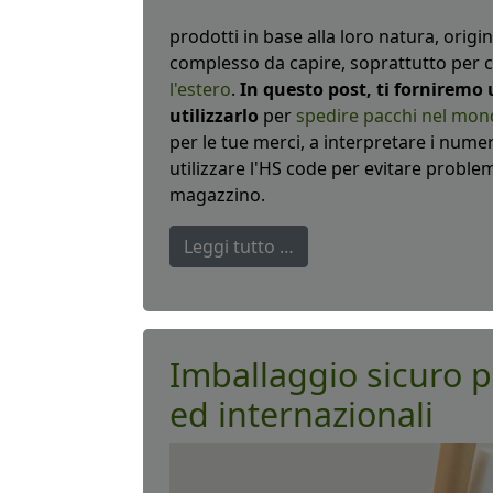
prodotti in base alla loro natura, origin
complesso da capire, soprattutto per c
l'estero
.
In questo post, ti forniremo
utilizzarlo
per
spedire pacchi nel mo
per le tue merci, a interpretare i numer
utilizzare l'HS code per evitare proble
magazzino.
Leggi tutto …
Imballaggio sicuro p
ed internazionali