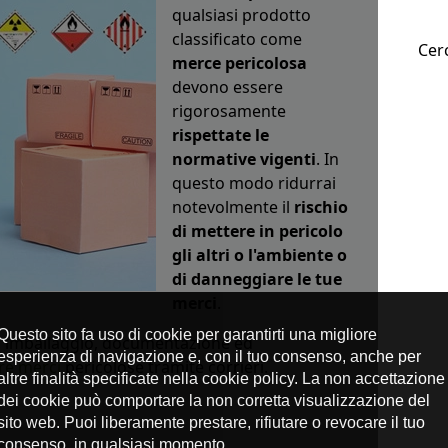
qualsiasi prodotto
classificato come
Cerc
merce pericolosa
devono essere
rigorosamente
rispettate le
normative vigenti
. In
questo modo ridurrai
notevolmente il
rischio
di mettere in pericolo
gli altri o l'ambiente o
di danneggiare le tue
merci
.
 di imballaggio, documentazione ed
re merci
pericolose tramite corrieri.