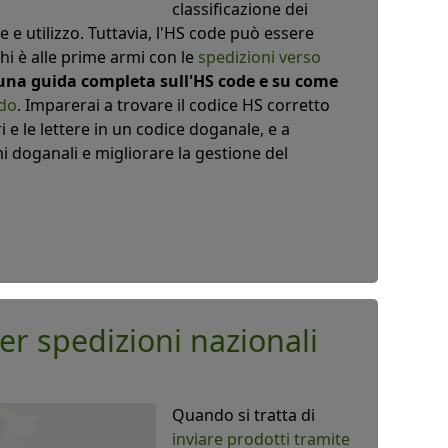
classificazione dei
e e utilizzo. Tuttavia, l'HS code può essere
hi è alle prime armi con le
spedizioni verso
 una guida completa sull'HS code e su come
ndo
. Imparerai a trovare il codice HS corretto
i e le lettere in un codice doganale, e a
mi doganali e migliorare la gestione del
er spedizioni nazionali
Quando si tratta di
inviare prodotti tramite