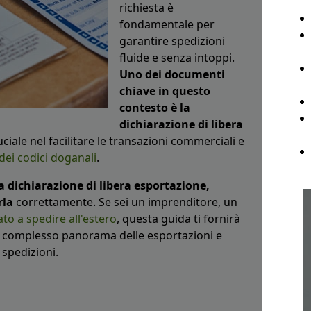
richiesta è
fondamentale per
garantire spedizioni
fluide e senza intoppi.
Uno dei documenti
chiave in questo
contesto è la
dichiarazione di libera
uciale nel facilitare le transazioni commerciali e
 dei codici doganali
.
la dichiarazione di libera esportazione,
rla
correttamente. Se sei un imprenditore, un
ato a spedire all'estero
, questa guida ti fornirà
l complesso panorama delle esportazioni e
 spedizioni.