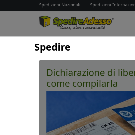
Spedizioni Nazionali
Spedizioni Internazion
Spedire
Dichiarazione di libe
come compilarla