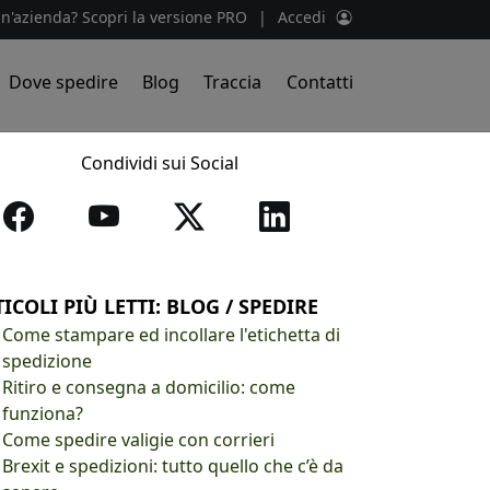
un'azienda? Scopri la versione PRO
|
Accedi
Dove spedire
Blog
Traccia
Contatti
Condividi sui Social
ICOLI PIÙ LETTI: BLOG / SPEDIRE
Come stampare ed incollare l'etichetta di
spedizione
Ritiro e consegna a domicilio: come
funziona?
Come spedire valigie con corrieri
Brexit e spedizioni: tutto quello che c’è da