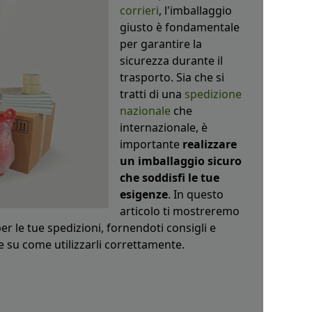
corrieri
, l'imballaggio
giusto è fondamentale
per garantire la
sicurezza durante il
trasporto. Sia che si
tratti di una
spedizione
nazionale
che
internazionale, è
importante
realizzare
un imballaggio sicuro
che soddisfi le tue
esigenze
. In questo
articolo ti mostreremo
er le tue spedizioni, fornendoti consigli e
 e su come utilizzarli correttamente.