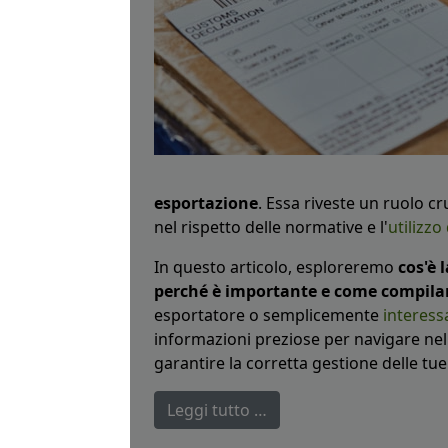
esportazione
. Essa riveste un ruolo cr
nel rispetto delle normative e l'
utilizzo
In questo articolo, esploreremo
cos'è 
perché è importante e come compila
esportatore o semplicemente
interess
informazioni preziose per navigare ne
garantire la corretta gestione delle tue
Leggi tutto …