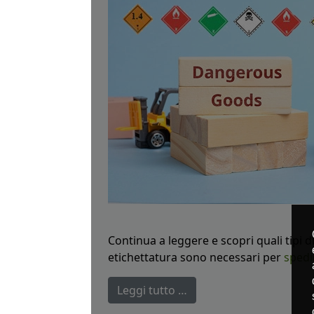
Continua a leggere e scopri quali tipi
etichettatura sono necessari per
spedi
Leggi tutto …