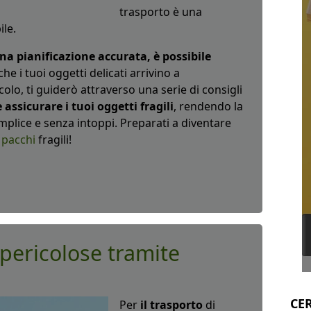
trasporto è una
le.
na pianificazione accurata, è possibile
he i tuoi oggetti delicati arrivino a
colo, ti guiderò attraverso una serie di consigli
 assicurare i tuoi oggetti fragili
, rendendo la
plice e senza intoppi. Preparati a diventare
 pacchi
fragili!
pericolose tramite
CE
Per
il trasporto
di