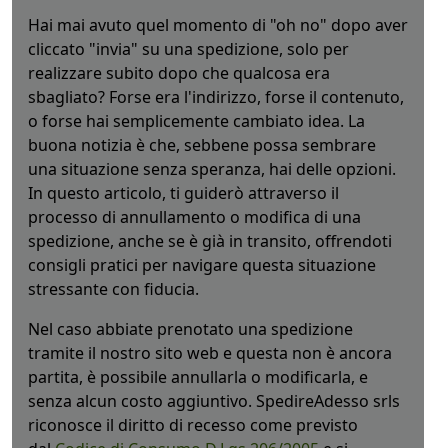
Hai mai avuto quel momento di "oh no" dopo aver
cliccato "invia" su una spedizione, solo per
realizzare subito dopo che qualcosa era
sbagliato? Forse era l'indirizzo, forse il contenuto,
o forse hai semplicemente cambiato idea. La
buona notizia è che, sebbene possa sembrare
una situazione senza speranza, hai delle opzioni.
In questo articolo, ti guiderò attraverso il
processo di annullamento o modifica di una
spedizione, anche se è già in transito, offrendoti
consigli pratici per navigare questa situazione
stressante con fiducia.
Nel caso abbiate prenotato una spedizione
tramite il nostro sito web e questa non è ancora
partita, è possibile annullarla o modificarla, e
senza alcun costo aggiuntivo.
SpedireAdesso srls
riconosce il diritto di recesso come previsto