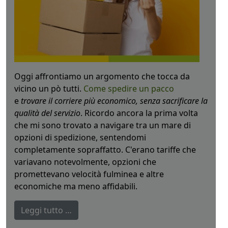
Oggi affrontiamo un argomento che tocca da
vicino un pò tutti.
Come spedire un pacco
e
trovare il corriere più economico, senza sacrificare la
qualità del servizio
. Ricordo ancora la prima volta
che mi sono trovato a navigare tra un mare di
opzioni di spedizione, sentendomi
completamente sopraffatto. C'erano tariffe che
variavano notevolmente, opzioni che
promettevano velocità fulminea e altre
economiche ma meno affidabili.
Leggi tutto …