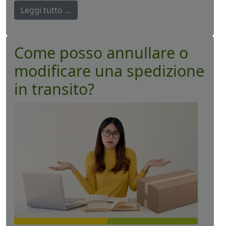
Leggi tutto …
Come posso annullare o
modificare una spedizione
in transito?