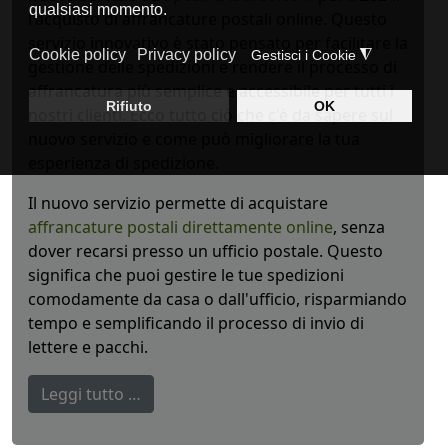
l'acquisto di affrancature postali online. Questo
servizio innovativo è stato pensato per facilitare la
gestione delle spedizioni e rendere il processo di
affrancatura più semplice e accessibile per tutti i
nostri clienti. Ecco tutto ciò che c'è da sapere sul
nuovo servizio e come può migliorare la tua
esperienza di spedizione.
Il nuovo servizio permette di acquistare
affrancature postali direttamente online
, senza
dover recarsi presso un ufficio postale. Questo
significa che puoi gestire le tue spedizioni
comodamente da casa o dall'ufficio, risparmiando
tempo e semplificando il processo di invio di
lettere e pacchi.
Leggi tutto …