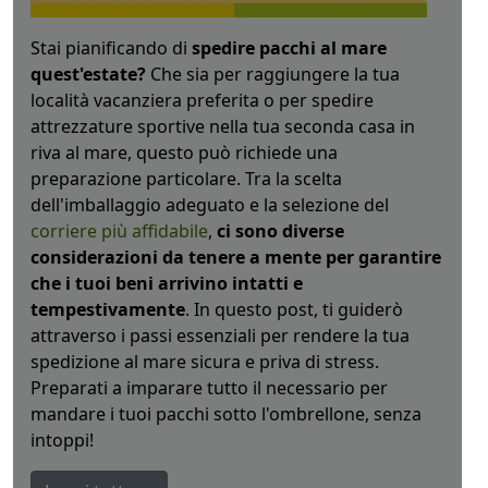
Stai pianificando di
spedire pacchi al mare
quest'estate?
Che sia per raggiungere la tua
località vacanziera preferita o per spedire
attrezzature sportive nella tua seconda casa in
riva al mare, questo può richiede una
preparazione particolare. Tra la scelta
dell'imballaggio adeguato e la selezione del
corriere più affidabile
,
ci sono diverse
considerazioni da tenere a mente per garantire
che i tuoi beni arrivino intatti e
tempestivamente
. In questo post, ti guiderò
attraverso i passi essenziali per rendere la tua
spedizione al mare sicura e priva di stress.
Preparati a imparare tutto il necessario per
mandare i tuoi pacchi sotto l'ombrellone, senza
intoppi!