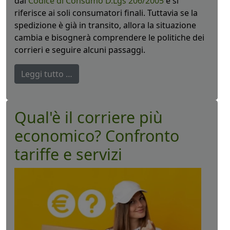
dal
Codice di Consumo D.Lgs 206/2005
e si
riferisce ai soli consumatori finali. Tuttavia se la
spedizione è già in transito, allora la situazione
cambia e bisognerà comprendere le politiche dei
corrieri e seguire alcuni passaggi.
Leggi tutto …
Qual'è il corriere più
economico? Confronto
tariffe e servizi