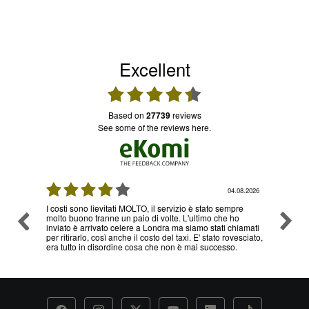
Excellent
based on
27739
reviews
see some of the reviews here.
08.2026
03.08.2026
re
Ottimo servizio e prezzi, ritiro e consegna senza nessun
Ottimo
o
problema , sono già diverse volte che utilizzo il loro
hiamati
servizio
esciato,