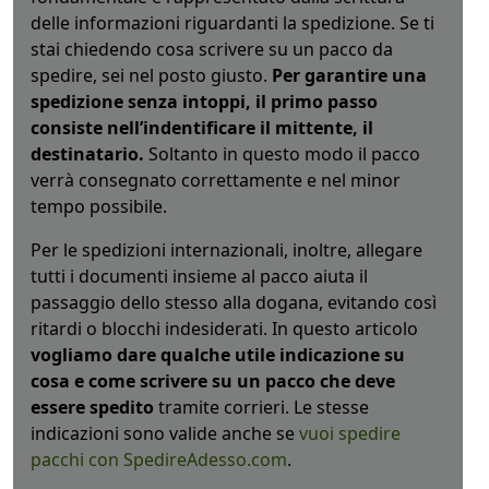
delle informazioni riguardanti la spedizione. Se ti
stai chiedendo cosa scrivere su un pacco da
spedire, sei nel posto giusto.
Per garantire una
spedizione senza intoppi, il primo passo
consiste nell’indentificare il mittente, il
destinatario.
Soltanto in questo modo il pacco
verrà consegnato correttamente e nel minor
tempo possibile.
Per le spedizioni internazionali, inoltre, allegare
tutti i documenti insieme al pacco aiuta il
passaggio dello stesso alla dogana, evitando così
ritardi o blocchi indesiderati. In questo articolo
vogliamo dare qualche utile indicazione su
cosa e come scrivere su un pacco che deve
essere spedito
tramite corrieri. Le stesse
indicazioni sono valide anche se
vuoi spedire
pacchi con SpedireAdesso.com
.